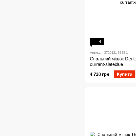
4
Артикул: 3720121 5338 1
Спальний мішок Deuter
currant-slateblue
4 738 грн
Купити