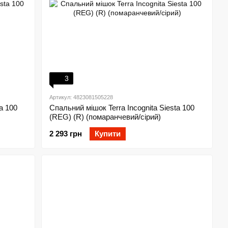
3
Артикул: 4823081505228
a 100
Спальний мішок Terra Incognita Siesta 100
(REG) (R) (помаранчевий/сірий)
2 293 грн
Купити