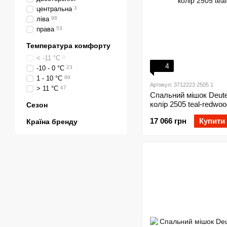
центральна
3
ліва
98
права
53
Температура комфорту
< -11 °C
0
4
-10 - 0 °C
23
1 - 10 °C
89
Артикул: 3712223 2505 1
> 11 °C
47
Спальний мішок Deute
колір 2505 teal-redwoo
Сезон
17 066 грн
Купити
Країна бренду