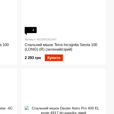
4
Артикул: 4823081501497
a 100
Спальний мішок Terra Incognita Siesta 100
(LONG) (R) (зелений/сірий)
2 293 грн
Купити