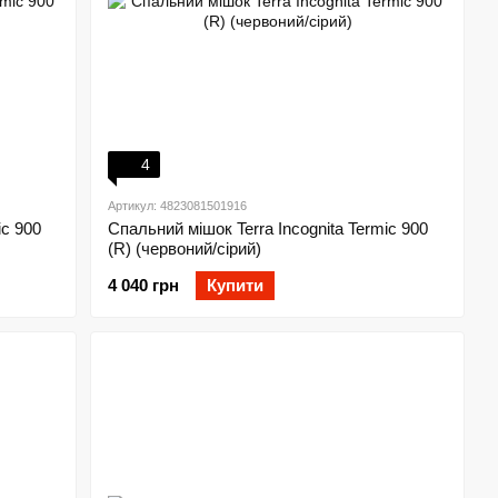
4
Артикул: 4823081501916
ic 900
Спальний мішок Terra Incognita Termic 900
(R) (червоний/сірий)
4 040 грн
Купити