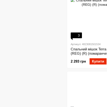
3
Артикул: 4823081501534
Спальний мішок Terra 
(REG) (R) (помаранче
2 293 грн
Купити