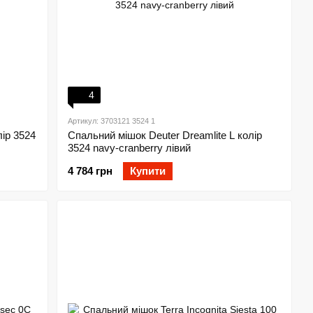
4
Артикул: 3703121 3524 1
лір 3524
Спальний мішок Deuter Dreamlite L колір
3524 navy-cranberry лівий
4 784 грн
Купити