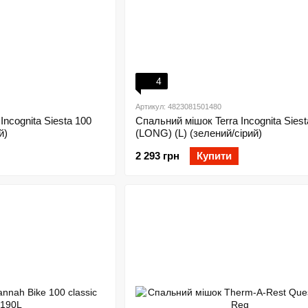
4
Артикул: 4823081501480
Incognita Siesta 100
Спальний мішок Terra Incognita Siest
й)
(LONG) (L) (зелений/сірий)
2 293 грн
Купити