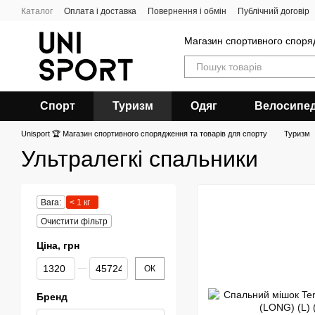
Перейти до основного контенту
Каталог
Оплата і доставка
Повернення і обмін
Публічний договір
Магазин спортивного спор
Спорт
Туризм
Одяг
Велосипе
Unisport 🏆 Магазин спортивного спорядження та товарів для спорту
Туризм
Ультралегкі спальники
Вага:
< 1 кг
Очистити фільтр
Ціна, грн
Від Ціна, грн
До Ціна, грн
ОК
Бренд