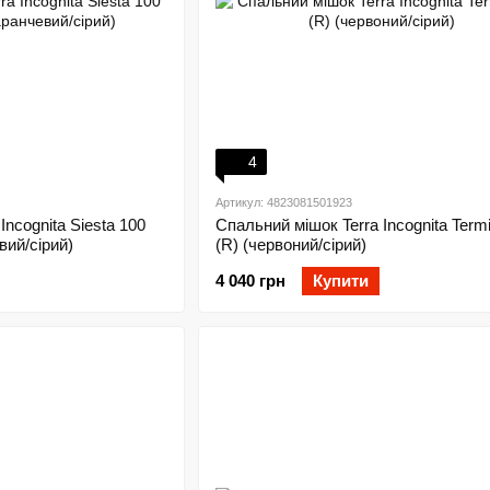
4
Артикул: 4823081501923
Incognita Siesta 100
Спальний мішок Terra Incognita Term
вий/сірий)
(R) (червоний/сірий)
4 040 грн
Купити