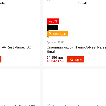
−25%
4
Розпродаж
Артикул: 11392
m-A-Rest Parsec 0C
Спальний мішок Therm-A-Rest Pars
Small
24 856 грн
Купити
18 642 грн