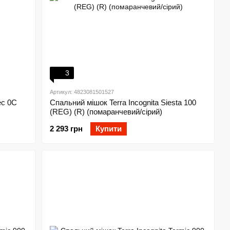
3
Артикул: 4823081501527
ec 0C
Спальний мішок Terra Incognita Siesta 100
(REG) (R) (помаранчевий/сірий)
2 293 грн
Купити