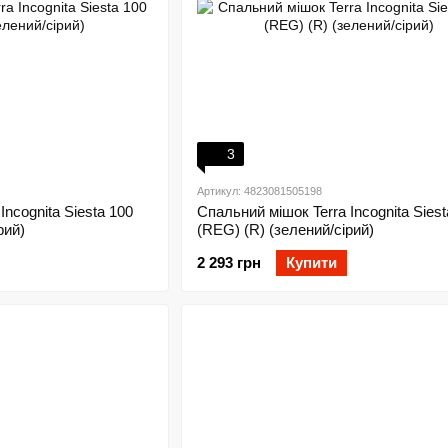
3
Артикул: 4823081505198
Incognita Siesta 100
Спальний мішок Terra Incognita Siest
рий)
(REG) (R) (зелений/сірий)
2 293 грн
Купити