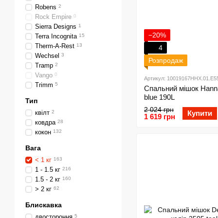
Robens
2
Rock Empire
0
Sierra Designs
1
−20%
Terra Incognita
15
Therm-A-Rest
13
4
Wechsel
3
Розпродаж
Tramp
2
Vango
0
Артикул: 10019167HHX.01.E5
Trimm
5
Спальний мішок Hanna
blue 190L
Тип
2 024 грн
квілт
2
Купити
1 619 грн
ковдра
28
кокон
132
Вага
< 1 кг
163
1 - 1.5 кг
216
1.5 - 2 кг
160
> 2 кг
62
Блискавка
двостороння
5