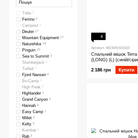
Tribe
0
Ferrino
5
Campout
0
Deuter
17
4
Mountain Equipment
27
Naturehike
19
Артикул: 4823081501503
Pinguin
20
Спальний мішок Terra 
Sea to Summit
3
(LONG) (L) (синій/сіри
Slumberjack
0
Turbat
0
2 186 грн
Купити
Fjord Nansen
6
Bo-Camp
0
High Peak
0
Highlander
1
Grand Canyon
2
Hannah
9
Easy Camp
1
Millet
2
Kelty
5
Kombat
0
Rab
5