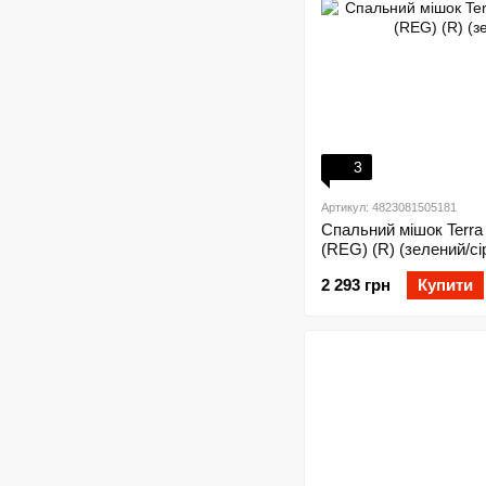
3
Артикул: 4823081505181
Спальний мішок Terra 
(REG) (R) (зелений/сі
2 293 грн
Купити