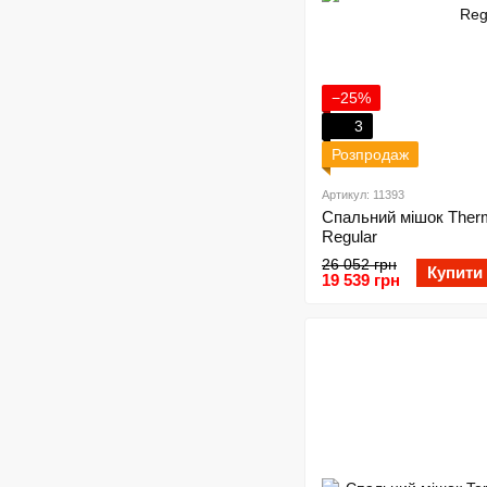
−25%
3
Розпродаж
Артикул: 11393
Спальний мішок Ther
Regular
26 052 грн
Купити
19 539 грн