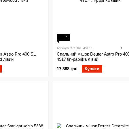
4
1
Артикул: 3712023 4917 1
r Astro Pro 400 SL
Спальний мішок Deuter Astro Pro 400
d лівий
4917 tin-paprika лівий
17 388 грн
Купити