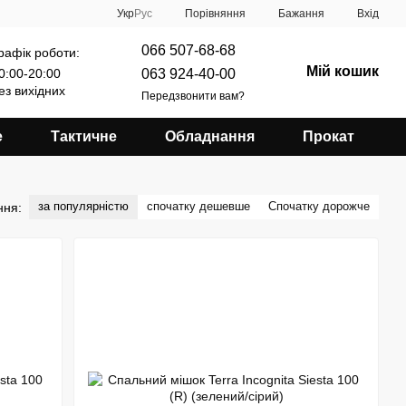
Порівняння
Укр
Рус
Бажання
Вхід
066 507-68-68
рафік роботи:
Мій кошик
063 924-40-00
0:00-20:00
ез вихідних
Передзвонити вам?
е
Тактичне
Обладнання
Прокат
за популярністю
спочатку дешевше
Спочатку дорожче
ння: