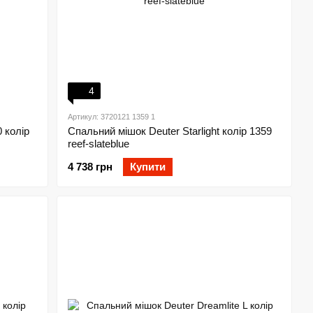
4
Артикул: 3720121 1359 1
 колір
Спальний мішок Deuter Starlight колір 1359
reef-slateblue
4 738 грн
Купити