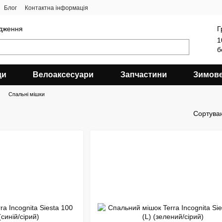
Блог
Контактна інформація
ядження
Г
1
б
ди
Велоаксесуари
Запчастини
Зимов
Спальні мішки
Сортува