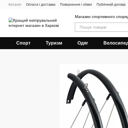
Перейти до основного контенту
Каталог
Оплата і доставка
Повернення і обмін
Публічний договір
Магазин спортивного спор
Спорт
Туризм
Одяг
Велосипе