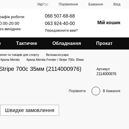
Порівняння
Укр
Рус
Бажання
Вхід
066 507-68-68
рафік роботи:
Мій кошик
063 924-40-00
0:00-20:00
ез вихідних
Передзвонити вам?
е
Тактичне
Обладнання
Прокат
ення та товарів для спорту
Велоаксесуари
Крила Merida
Крила Merida Fender / Stripe 700c 35мм
 Stripe 700c 35мм (2114000976)
Артикул
2114000976
Порівняти
В бажання
Швидке замовлення