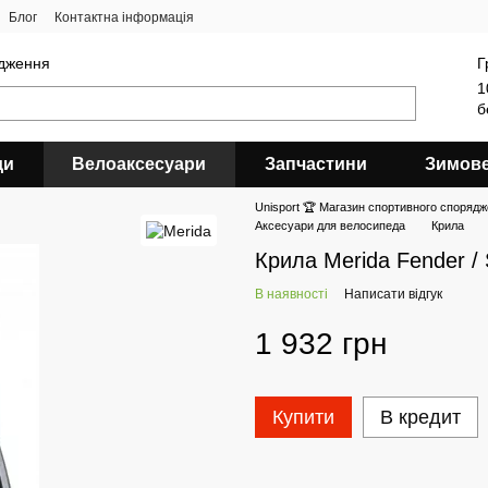
Блог
Контактна інформація
ядження
Г
1
б
ди
Велоаксесуари
Запчастини
Зимов
Unisport 🏆 Магазин спортивного спорядж
Аксесуари для велосипеда
Крила
Крила Merida Fender /
В наявності
Написати відгук
1 932 грн
Купити
В кредит