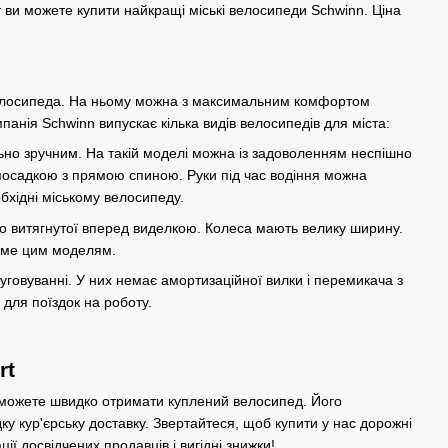
т ви можете купити найкращі міські велосипеди Schwinn. Ціна
го велосипеда. На ньому можна з максимальним комфортом
мпанія Schwinn випускає кілька видів велосипедів для міста:
но зручним. На такій моделі можна із задоволенням неспішно
 посадкою з прямою спиною. Руки під час водіння можна
обхідні міському велосипеду.
ьно витягнутої вперед виделкою. Колеса мають велику ширину.
саме цим моделям.
луговуванні. У них немає амортизаційної вилки і перемикача з
для поїздок на роботу.
rt
 можете швидко отримати куплений велосипед. Його
у кур'єрську доставку. Звертайтеся, щоб купити у нас дорожні
ії досвідчених продавців і вигідні знижки!