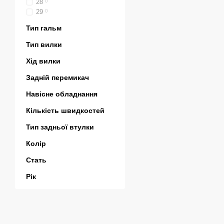
28
0
29
0
Тип гальм
Тип вилки
Хід вилки
Задній перемикач
Навісне обладнання
Кількість швидкостей
Тип задньої втулки
Колір
Стать
Рік