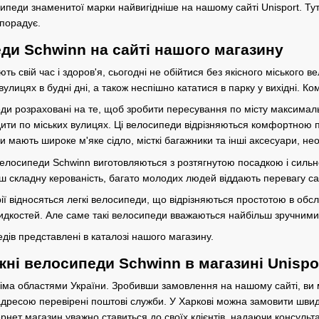
сипеди знаменитої марки найвигідніше на нашому сайті Unisport. Ту
 порадує.
еди Schwinn на сайті нашого магазину
ють свій час і здоров'я, сьогодні не обійтися без якісного місько
улицях в будні дні, а також неспішно кататися в парку у вихідні. Ко
ди розраховані на те, щоб зробити пересування по місту максималь
здити по міських вулицях. Ці велосипеди відрізняються комфортною
и мають широке м'яке сідло, місткі багажники та інші аксесуари, не
і велосипеди Schwinn виготовляються з розтягнутою посадкою і сил
ьш складну керованість, багато молодих людей віддають перевагу 
рії відносяться легкі велосипеди, що відрізняються простотою в обс
идкостей. Але саме такі велосипеди вважаються найбільш зручними 
едів представлені в каталозі нашого магазину.
жні велосипеди Schwinn в магазині Unispo
іма областями України. Зробивши замовлення на нашому сайті, ви
дресою перевірені поштові служби. У Харкові можна замовити швидк
нет магазин уважно ставиться до своїх клієнтів, надаючи консультац