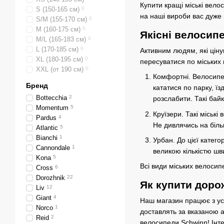
Купити кращі міські вело
S (150-165 см)
0
на наші вироби вас дуже
S/M (155-170 см)
0
M (160-175 см)
0
Якісні велосип
M/L (165-183 см)
0
L (170-185 см)
0
Активним людям, які ціну
XL (180-195 см)
0
пересуватися по міських в
XXL (от 190 см)
0
Комфортні. Велосипе
Бренд
кататися по парку, ї
Bottecchia
2
розслабити. Такі байк
Momentum
5
Круїзери. Такі міськ
Pardus
4
Не дивлячись на біл
Atlantic
5
Bianchi
1
Урбан. До цієї катего
Cannondale
1
великою кількістю шв
Kona
5
Всі види міських велосип
Cross
6
Dorozhnik
22
Як купити доро
Liv
12
Giant
4
Наш магазин працює з ус
Norco
1
доставлять за вказаною а
Reid
2
велосипеди Schwinn! Інтер