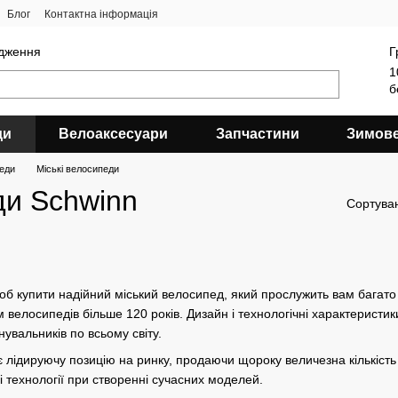
Блог
Контактна інформація
ядження
Г
1
б
ди
Велоаксесуари
Запчастини
Зимов
еди
Міські велосипеди
ди Schwinn
Сортува
об купити надійний міський велосипед, який прослужить вам багато р
велосипедів більше 120 років. Дизайн і технологічні характеристик
увальників по всьому світу.
 лідируючу позицію на ринку, продаючи щороку величезна кількість 
 технології при створенні сучасних моделей.