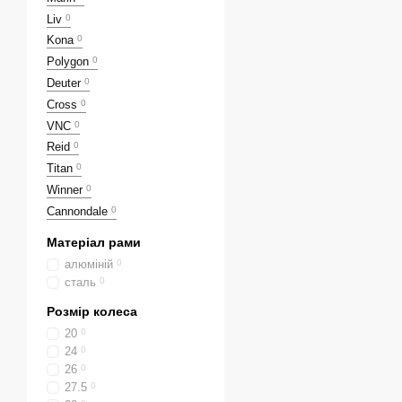
Liv
0
Kona
0
Polygon
0
Deuter
0
Cross
0
VNC
0
Reid
0
Titan
0
Winner
0
Cannondale
0
Матеріал рами
алюміній
0
сталь
0
Розмір колеса
20
0
24
0
26
0
27.5
0