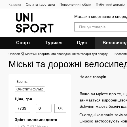
Перейти до основного контенту
Каталог
Оплата і доставка
Повернення і обмін
Публічний договір
Магазин спортивного спор
Спорт
Туризм
Одяг
Велосипе
Unisport 🏆 Магазин спортивного спорядження та товарів для спорту
Велосип
Міські та дорожні велосипе
Немає товарів
Бренд:
Очистити фільтр
Якщо ви мрієте про те, щ
Ціна, грн
займається виробництвом 
Від Ціна, грн
До Ціна, грн
Schwinn мають безліч шан
ОК
Сьогодні компанія займає
Зріст велосипедиста
широко застосовують нові
XS (140-155 см)
0