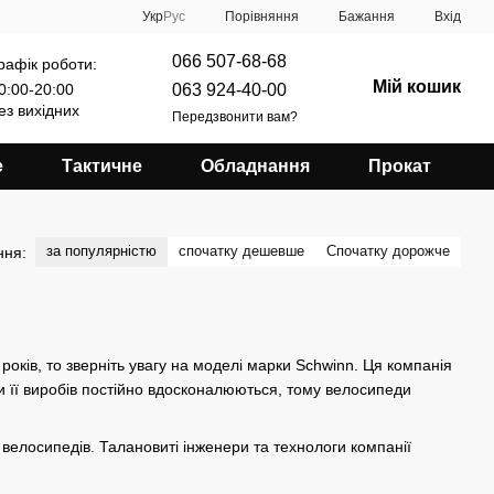
Порівняння
Укр
Рус
Бажання
Вхід
066 507-68-68
рафік роботи:
Мій кошик
063 924-40-00
0:00-20:00
ез вихідних
Передзвонити вам?
е
Тактичне
Обладнання
Прокат
за популярністю
спочатку дешевше
Спочатку дорожче
ння:
оків, то зверніть увагу на моделі марки Schwinn. Ця компанія
и її виробів постійно вдосконалюються, тому велосипеди
велосипедів. Талановиті інженери та технологи компанії