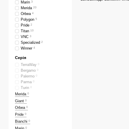
Marin
3
Merida
20
Orbea
4
Polygon
5
Pride
2
Titan
10
VNC
3
Specialized
2
Winner
4
Серія
TerraWay
0
Bergamo
0
Palermo
0
Parma
0
Turin
0
Merida
0
Giant
0
Orbea
0
Pride
0
Bianchi
0
Marin
0