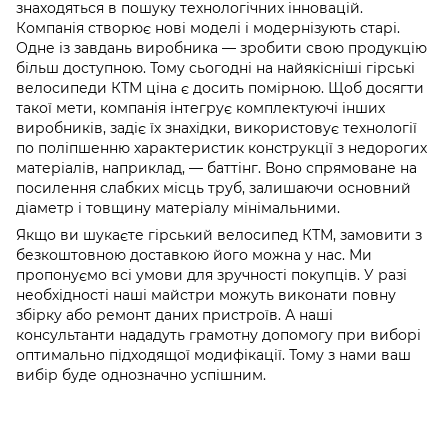
знаходяться в пошуку технологічних інновацій.
Компанія створює нові моделі і модернізують старі.
Одне із завдань виробника — зробити свою продукцію
більш доступною. Тому сьогодні на найякісніші гірські
велосипеди КТМ ціна є досить помірною. Щоб досягти
такої мети, компанія інтегрує комплектуючі інших
виробників, задіє їх знахідки, використовує технології
по поліпшенню характеристик конструкції з недорогих
матеріалів, наприклад, — баттінг. Воно спрямоване на
посилення слабких місць труб, залишаючи основний
діаметр і товщину матеріалу мінімальними.
Якщо ви шукаєте гірський велосипед КТМ, замовити з
безкоштовною доставкою його можна у нас. Ми
пропонуємо всі умови для зручності покупців. У разі
необхідності наші майстри можуть виконати повну
збірку або ремонт даних пристроїв. А наші
консультанти нададуть грамотну допомогу при виборі
оптимально підходящої модифікації. Тому з нами ваш
вибір буде однозначно успішним.