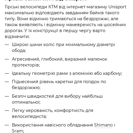
Гірські велосипеди КТМ від інтернет-магазину Unisport
максимально відповідають завданням байків такого
типу. Вони відмінно тримаються на бездоріжжі, але
також виявляють і відмінну маневреність на шосейних
дорогах. У їх конструкції в першу чергу варто
відзначити:
Широкі шини коліс при мінімальному діаметрі
обода;
Агресивний, глибокий, виразний малюнок
протекторів;
Ідеальну геометрію рами з алюмінію або карбону;
Піднесений рівень каретки для поїздок по
бездоріжжю;
Безліч швидкостей для вибору найбільш
оптимальної;
Легку керованість, комфортність для
велосипедиста;
Використання навісного обладнання
Shimano
і
Sram
;