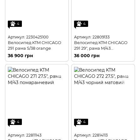
4
4
Артикул: 2230425100
Артикул: 22809133
Велосипед KTM CHICAGO
Велосипед KTM CHICAGO
291 рама S/38 orange
291 29", рама M/43
помаранчевий
36 900 грн
36 000 грн
4
4
Артикул: 22811143
Артикул: 22814113