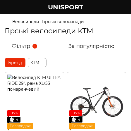
UNISPORT
Велосипеди
Гірські велосипеди
Гірські велосипеди KTM
Фільтр
За популярністю
1
Бренд
KTM
−15%
−15%
4
4
Розпродаж
Розпродаж