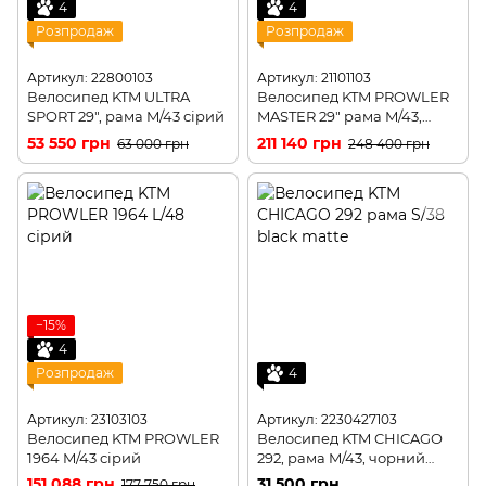
4
4
Розпродаж
Розпродаж
Артикул: 22800103
Артикул: 21101103
Велосипед KTM ULTRA
Велосипед KTM PROWLER
SPORT 29", рама M/43 сірий
MASTER 29" рама M/43,
синій (сіро-чорний)
53 550 грн
211 140 грн
63 000 грн
248 400 грн
−15%
4
Розпродаж
4
Артикул: 23103103
Артикул: 2230427103
Велосипед KTM PROWLER
Велосипед KTM CHICAGO
1964 M/43 сірий
292, рама M/43, чорний
матовий
151 088 грн
31 500 грн
177 750 грн