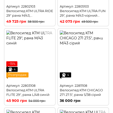
Артикул: 22802103
Артикул: 22805103
Велосипед KTM ULTRA RIDE
Велосипед KTM ULTRA FUN
29" рама M/43,
29", рама M/43 чорний
помаранчевий
матовий
49 725 грн
42 075 грн
58 500 грн
49 500 грн
−15%
4
Розпродаж
4
Артикул: 22803108
Артикул: 22811108
Велосипед KTM ULTRA
Велосипед KTM CHICAGO
FLITE 29", рама L/48 синій
271 27.5", рама S/38 сірий
45 900 грн
36 000 грн
54 000 грн