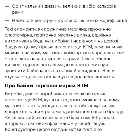
Оригінальний дизайн, великий вибір кольорів
рами;
Наявність конструкції унісекс і жіночих модифікацій.
Такі елементи, як
пружинно-масляна
, пружинно-
еластомірна, повітряно-масляна вилка, відмінно
витримують будь-які вибоїни і нерівності на дорозі.
Завдяки цьому гірські велосипеди КТМ, замовити які
можна в нашому магазині, комфортні в управлінні і не
створюють навантаження на руки. Якісні ободні і
дискові гідравлічні гальма дозволяють миттєво
зупинити байк навіть на великій швидкості. Задня
втулка — це ефективна в усіх відношеннях касета.
Про байки торгової марки КТМ
Вироби даного виробника, включаючи гірські
велосипеди KTM, купити недорого можна в нашому
магазині. Так і надходять наші постійні клієнти, які
довіряють нашим рекомендаціям щодо цього бренду.
Адже австрійська компанія з більш ніж 80-річною
історією є світовим флагманом у своїй галузі.
Конструктори цього підприємства постійно