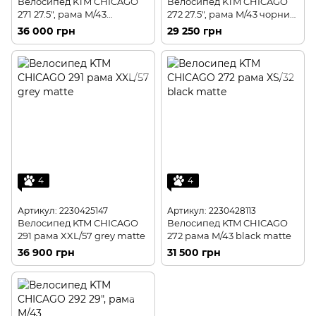
Велосипед KTM CHICAGO
Велосипед KTM CHICAGO
271 27.5", рама M/43
272 27.5", рама M/43 чорний
помаранчевий
матовий
36 000 грн
29 250 грн
4
4
Артикул: 2230425147
Артикул: 2230428113
Велосипед KTM CHICAGO
Велосипед KTM CHICAGO
291 рама XXL/57 grey matte
272 рама M/43 black matte
36 900 грн
31 500 грн