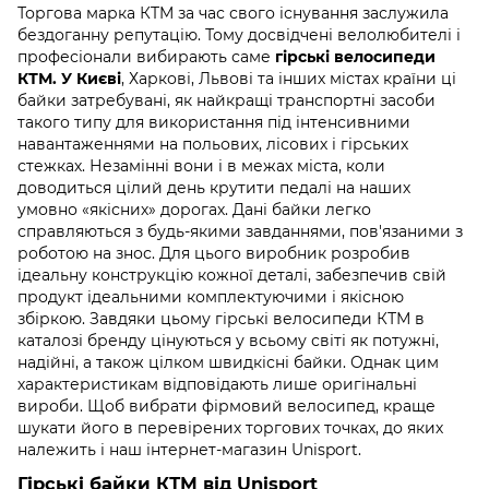
Торгова марка КTM за час свого існування заслужила
бездоганну репутацію. Тому досвідчені велолюбителі і
професіонали вибирають саме
гірські велосипеди
КТМ. У Києві
, Харкові, Львові та інших містах країни ці
байки затребувані, як найкращі транспортні засоби
такого типу для використання під інтенсивними
навантаженнями на польових, лісових і гірських
стежках. Незамінні вони і в межах міста, коли
доводиться цілий день крутити педалі на наших
умовно «якісних» дорогах. Дані байки легко
справляються з будь-якими завданнями, пов'язаними з
роботою на знос. Для цього виробник розробив
ідеальну конструкцію кожної деталі, забезпечив свій
продукт ідеальними комплектуючими і якісною
збіркою. Завдяки цьому гірські велосипеди КТМ в
каталозі бренду цінуються у всьому світі як потужні,
надійні, а також цілком швидкісні байки. Однак цим
характеристикам відповідають лише оригінальні
вироби. Щоб вибрати фірмовий велосипед, краще
шукати його в перевірених торгових точках, до яких
належить і наш інтернет-магазин Unisport.
Гірські байки КТМ від Unisport