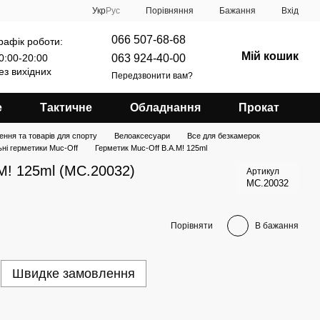
Порівняння
Укр
Рус
Бажання
Вхід
066 507-68-68
рафік роботи:
Мій кошик
063 924-40-00
0:00-20:00
ез вихідних
Передзвонити вам?
е
Тактичне
Обладнання
Прокат
ення та товарів для спорту
Велоаксесуари
Все для безкамерок
ні герметики Muc-Off
Герметик Muc-Off B.A.M! 125ml
M! 125ml (MC.20032)
Артикул
MC.20032
Порівняти
В бажання
Швидке замовлення