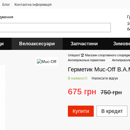
Блог
Контактна інформація
ядження
Г
1
б
ди
Велоаксесуари
Запчастини
Зимов
Unisport 🏆 Магазин спортивного спорядж
Антипрокольні герметики
Антипроколь
Герметик Muc-Off B.A.
В наявності
Написати відгук
675 грн
750 грн
Купити
В кредит