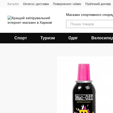
Перейти до основного контенту
Каталог
Оплата і доставка
Повернення і обмін
Публічний договір
Магазин спортивного спор
Спорт
Туризм
Одяг
Велосипе