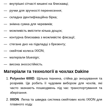
внутрішні сітчасті кишені на блискавці;
ручки для зручності перенесення;
складна ідентифікаційна бірка;
знімна сумка для черевиків;
можливість вмістити кілька дощок;
контурна блискавка з можливістю фіксації;
стегане дно на підкладці з брезенту;
скейтові колеса IXION;
матеріали bluesign;
висока зносостійкість.
Матеріали та технології в чохлах Dakine
Polyester 600D
. Щільна тканина, стійка до зношування та
розривів. Це робить її чудовим вибором для чохлів, які
часто зазнають пошкоджень під час транспортування та
зберігання.
IXION
. Легка та швидка система скейтових коліс IXION для
плавного ходу.