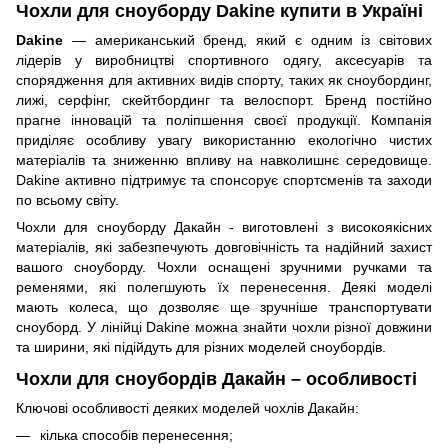
Чохли для сноуборду Dakine купити в Україні
Dakine
— американський бренд, який є одним із світових
лідерів у виробництві спортивного одягу, аксесуарів та
спорядження для активних видів спорту, таких як сноубординг,
лижі, серфінг, скейтбординг та велоспорт. Бренд постійно
прагне інновацій та поліпшення своєї продукції. Компанія
приділяє особливу увагу використанню екологічно чистих
матеріалів та зниженню впливу на навколишнє середовище.
Dakine активно підтримує та спонсорує спортсменів та заходи
по всьому світу.
Чохли для сноуборду Дакайн - виготовлені з високоякісних
матеріалів, які забезпечують довговічність та надійний захист
вашого сноуборду. Чохли оснащені зручними ручками та
ременями, які полегшують їх перенесення. Деякі моделі
мають колеса, що дозволяє ще зручніше транспортувати
сноуборд. У лінійці Dakine можна знайти чохли різної довжини
та ширини, які підійдуть для різних моделей сноубордів.
Чохли для сноубордів Дакайн – особливості
Ключові особливості деяких моделей чохлів Дакайн:
кілька способів перенесення;