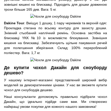
зовнішні кишені на блискавці. Підходить для дошки довжиною
трохи більше 165 див. Вага: 5 кг.
Dakine Tour
. Вміщує 1 дошку, 1 пару черевиків та верхній одяг.
Прокладка стегана по всьому контуру для захисту дошки.
Знімний стьобаний наплічний ремінь. Основна застібка на
блискавці YKK №10 із можливістю блокування. Зовнішня
кишеня на блискавці. Забезпечують щільне пакування речей
для полегшення зберігання. Склад: 100% перероблений
поліестер. Вага: 1,7 кг.
Де купити чохол Дакайн для сноуборду
дешево?
У нашому інтернет-магазині представлений широкий вибір
моделей за демократичними цінами. У нас ви зможете купити
чохол для сноубордів дешево.
Наші консультанти допоможуть правильно підібрати чохол
Дакайн, що ідеально підійде саме вам. Ми створюємо
найкращі умови покупки для кожного нашого замовника!