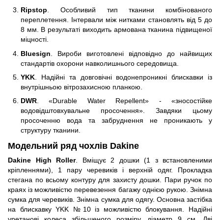
Ripstop
. Особливий тип тканини комбінованого
переплетення. Інтервали між нитками становлять від 5 до
8 мм. В результаті виходить армована тканина підвищеної
міцності.
Bluesign
. Вироби виготовлені відповідно до найвищих
стандартів охорони навколишнього середовища.
YKK
. Надійні та довговічні водонепроникні блискавки із
внутрішньою вітрозахисною планкою.
DWR
. «Durable Water Repellent» - «зносостійке
водовідштовхувальне просочення». Завдяки цьому
просоченню вода та забруднення не проникають у
структуру тканини.
Модельний ряд чохлів Dakine
Dakine High Roller
. Вміщує 2 дошки (1 з встановленими
кріпленнями), 1 пару черевиків і верхній одяг. Прокладка
стегана по всьому контуру для захисту дошки. Пари ручок по
краях із можливістю перевезення багажу однією рукою. Знімна
сумка для черевиків. Знімна сумка для одягу. Основна застібка
на блискавку YKK №10 із можливістю блокування. Надійні
уретанові колеса збільшеного розміру, діаметр 9 см. Дві