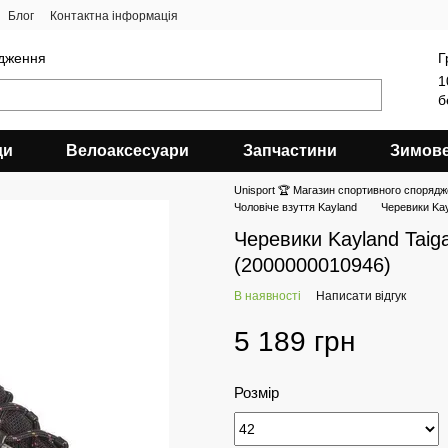
Блог
Контактна інформація
ядження
Г
1
б
ди
Велоаксесуари
Запчастини
Зимов
Unisport 🏆 Магазин спортивного спорядж
Чоловіче взуття Kayland
Черевики Kay
Черевики Kayland Taig
(2000000010946)
В наявності
Написати відгук
5 189 грн
Розмір