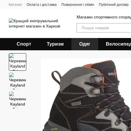
Перейти до основного контенту
Каталог
Оплата і доставка
Повернення і обмін
Публічний договір
Магазин спортивного спор
Спорт
Туризм
Одяг
Велосипе