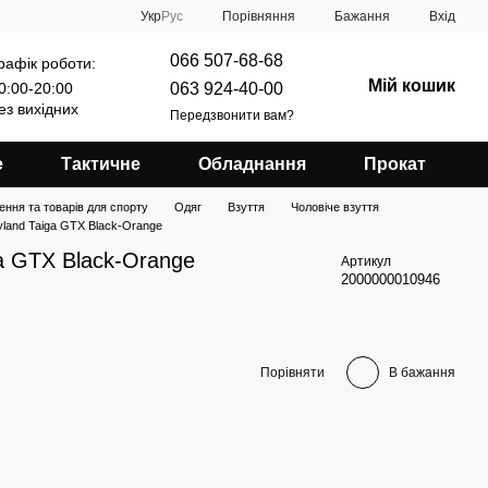
Порівняння
Укр
Рус
Бажання
Вхід
066 507-68-68
рафік роботи:
Мій кошик
063 924-40-00
0:00-20:00
ез вихідних
Передзвонити вам?
е
Тактичне
Обладнання
Прокат
ення та товарів для спорту
Одяг
Взуття
Чоловіче взуття
land Taiga GTX Black-Orange
a GTX Black-Orange
Артикул
2000000010946
Порівняти
В бажання