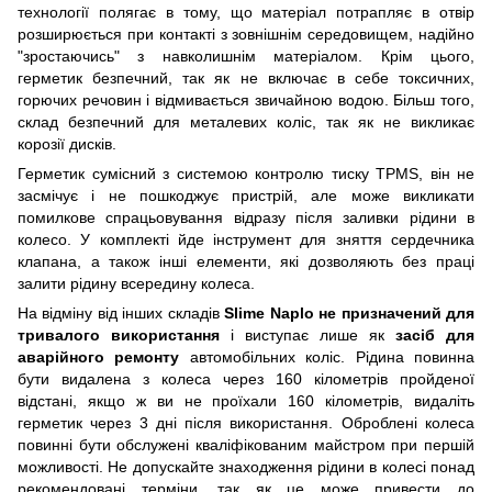
технології полягає в тому, що матеріал потрапляє в отвір
розширюється при контакті з зовнішнім середовищем, надійно
"зростаючись" з навколишнім матеріалом. Крім цього,
герметик безпечний, так як не включає в себе токсичних,
горючих речовин і відмивається звичайною водою. Більш того,
склад безпечний для металевих коліс, так як не викликає
корозії дисків.
Герметик сумісний з системою контролю тиску TPMS, він не
засмічує і не пошкоджує пристрій, але може викликати
помилкове спрацьовування відразу після заливки рідини в
колесо. У комплекті йде інструмент для зняття сердечника
клапана, а також інші елементи, які дозволяють без праці
залити рідину всередину колеса.
На відміну від інших складів
Slime Naplo не призначений для
тривалого використання
і виступає лише як
засіб для
аварійного ремонту
автомобільних коліс. Рідина повинна
бути видалена з колеса через 160 кілометрів пройденої
відстані, якщо ж ви не проїхали 160 кілометрів, видаліть
герметик через 3 дні після використання. Оброблені колеса
повинні бути обслужені кваліфікованим майстром при першій
можливості. Не допускайте знаходження рідини в колесі понад
рекомендовані терміни, так як це може привести до