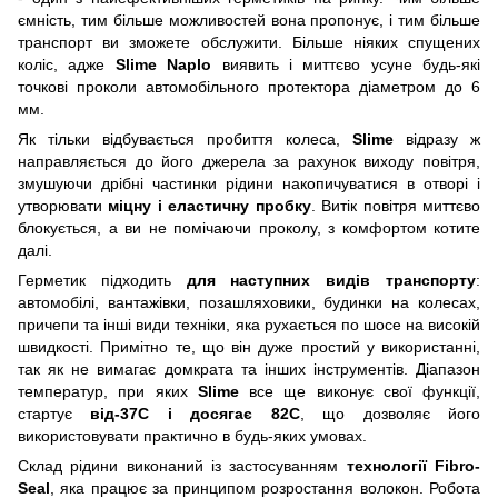
ємність, тим більше можливостей вона пропонує, і тим більше
транспорт ви зможете обслужити. Більше ніяких спущених
коліс, адже
Slime Naplo
виявить і миттєво усуне будь-які
точкові проколи автомобільного протектора діаметром до 6
мм.
Як тільки відбувається пробиття колеса,
Slime
відразу ж
направляється до його джерела за рахунок виходу повітря,
змушуючи дрібні частинки рідини накопичуватися в отворі і
утворювати
міцну і еластичну пробку
. Витік повітря миттєво
блокується, а ви не помічаючи проколу, з комфортом котите
далі.
Герметик підходить
для наступних видів транспорту
:
автомобілі, вантажівки, позашляховики, будинки на колесах,
причепи та інші види техніки, яка рухається по шосе на високій
швидкості. Примітно те, що він дуже простий у використанні,
так як не вимагає домкрата та інших інструментів. Діапазон
температур, при яких
Slime
все ще виконує свої функції,
стартує
від-37C і досягає 82C
, що дозволяє його
використовувати практично в будь-яких умовах.
Склад рідини виконаний із застосуванням
технології Fibro-
Seal
, яка працює за принципом розростання волокон. Робота