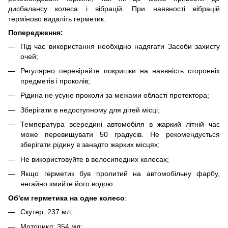
дисбалансу колеса і вібрацій. При наявності вібрацій
терміново видаліть герметик.
Попередження:
Під час використання необхідно надягати Засоби захисту
очей;
Регулярно перевіряйте покришки на наявність сторонніх
предметів і проколів;
Рідина не усуне проколи за межами області протектора;
Зберігати в недоступному для дітей місці;
Температура всередині автомобіля в жаркий літній час
може перевищувати 50 градусів. Не рекомендується
зберігати рідину в занадто жарких місцях;
Не використовуйте в велосипедних колесах;
Якщо герметик був пролитий на автомобільну фарбу,
негайно змийте його водою.
Об'єм герметика на одне колесо
:
Скутер: 237 мл;
Мотоцикл: 354 мл;