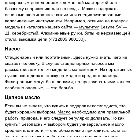
прекрасным дополнением к домашней мастерской или
базовому снаряжению для велоезды. Может содержать
основные шестигранные ключи или специализированные
велосипедные инструменты. Например, отлично на подарок
модель из каталога нашего сайта —
мультитул
Lezyne SV —
11, серебристый, Алюминиевые ручки, биты из нержавеющей
стали, выжимка цепи (4712805 980130).
Насос
Стационарный или портативный. Здесь нужно знать, чего не
хватает человеку. В случае стационарных
насосов
мы
рассматриваем только модели с манометром. Из портативных
лучше всего делать ставку на модели среднего размера.
Филигранные могут быть легкими, но прокачивать ими колеса,
особенно опорные, — это борьба.
Цепное масло
Если вы не знаете, что купить в подарок велосипедисту, это
будет хорошим выбором.
Масло
необходимо для правильной
работы привода, и его следует регулярно доливать. Но как
купить? Безопасным выбором будет универсальное масло
средней плотности — оно обязательно пригодится. Если вы
знаете, что человек не боится кататься под дождем или