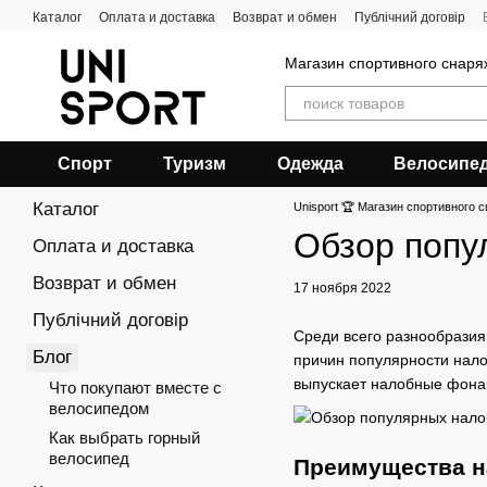
Перейти к основному контенту
Каталог
Оплата и доставка
Возврат и обмен
Публічний договір
Магазин спортивного снар
Спорт
Туризм
Одежда
Велосипе
Каталог
Unisport 🏆 Магазин спортивного с
Обзор попу
Оплата и доставка
Возврат и обмен
17 ноября 2022
Публічний договір
Среди всего разнообрази
Блог
причин популярности нало
выпускает налобные фонар
Что покупают вместе с
велосипедом
Как выбрать горный
велосипед
Преимущества н