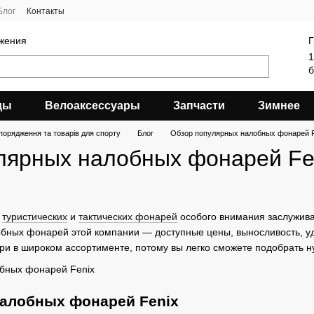
Блог
Контакты
яжения
Г
1
б
ды
Велоаксессуары
Запчасти
Зимнее
порядження та товарів для спорту
Блог
Обзор популярных налобных фонарей F
лярных налобных фонарей Fe
я
туристических
и
тактических фонарей
особого внимания заслужива
бных фонарей этой компании — доступные цены, выносливость, уд
и в широком ассортименте, потому вы легко сможете подобрать ну
алобных фонарей Fenix