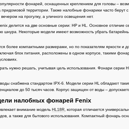
пулярности фонарей, оснащенных креплением для головы – возмо
 придомовой территории. Также налобные фонарики часто берут с 
вечером на прогулку, а уличного освещения нет.
enix делится на две основные серии: HP и HL. Основное отличие с
ю шнура. Некоторые модели имеют возможность убрать батарейный 
ся более компактными размерами, но по показателям яркости и до
включая блок питания, расположены в одном корпусе, такими фона
условиях.
ать нужно решать, учитывая цель использования. Фонари серии H
 воды снабжена стандартом IPX-6. Модели серии HL обладают так
енциалом до 50 тысяч часов. Корпус защищен от воды – допускаетс
ели налобных фонарей Fenix
ивлекает внимание модель
HL18R
, которая отличается универсаль
одов, а также для бытового использования. Компактный фонарь 