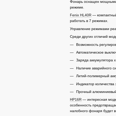
Фонарь оснащен мощными с
режиме.
Fenix HL40R
— компактный 
работать в 7 режимах.
Управление режимами реал
Среди других отличий моде
Возможность регулиров
Автоматическое выклю
Заряда аккумулятора х
Наличие аварийного с
Литий-полимерный акку
Индикатор количества 
Прочный алюминиевый 
HP16R
— интересная моде
особенность предотвраща
налобного фонаря будет в