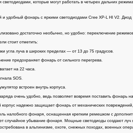
ветодиодами, которые могут работать в четырех дальних режимах,
и удобный фонарь с яркими светодиодами Cree XP-L HI V2. Диод 
изовано достаточно необычно, но удобно: переключение режимов
ли стоит отметить:
ки угла луча в широких пределах — от 13 до 75 градусов.
чение предохраняет фонарь от сильного перегрева.
ватает на 22 часа.
игнала SOS.
мулятор встроен внутрь корпуса.
заряда очень удобно, ведь позволяет вовремя поставить фонарь на
корпус надежно защищает фонарь от механических повреждений, п
ль налобного фонаря, оснащенная крепким ремешком с дополните
ет случайное убывание фонаря. Мощные светодиоды создают луч 
остребована в альпинизме, охоте, снежных походах, военных опер