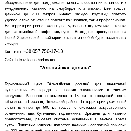
оборудованием для поддержания склона в состоянии готовности к
ежедневному катанию на сноуборде или лыжах. Две трассы
длинной до 400 метров имеют разную крутизну поэтому
удовольствие от катания получит как новичок, так и профессионал.
На территории расположены два бугельных подъемника, стоянка
для автомобилей, кафе, медпункт. Выходные проведенные на
Новой Харьковской Швейцарии оставят за собой бурю позитивных
эмоций.
+38 057 756-17-13
Контакты:
Сайт: http://sklon.kharkov.ua/
"Альпийская долина"
Горнолыжный цент "Альпийская долина" для любителей
путешествий из города за новыми ощущениями и свежим
воздухом. Расположен комплекс в 15 км от городской черты
вблизи села Боровая, Змиевский район. На территории ухоженный
склон длинной до 500 м, трассы с системой искусственного
оснежения, два бугельных подъёмника. Времени для катания
предостаточно, работает система освещения в темное время
суток. Приятным бонусом является наличие бесплатной парковки
на 200 автомобилей, уютное кафе с согревающими напитками и