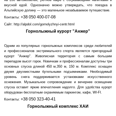
вкусной едой. Однозначно можно утверждать, что поездка в
Альпийскую долину — это маленькое незабываемое путешествие.
+38 050 400-07-08
Контакты:
Сайт: http://alpdol.com/gornolyzhnyi-centr.html
Горнолыжный курорт "Анжер"
Одним из популярных горнолыжных комплексов среди любителей
и профессионалов экстремального спорта является пригородный
курорт "Анжер". Живописная территория с самым большим
перепадом высот горок. Новичкам и профессионалам доступны три
основных спуска длиной 450 м,350 м, 150 м. Комплекс оснащен
двумя двухместными бугельными подъемниками. Необходимый
уровень снега поддерживается установками искусственного
оснежения. Музыкальное сопровождение и вечернее освещение
спуска оставит яркие впечатления надолго. Для удобства курорт
оборудован бесплатным охраняемым паркингом, кафе,
WI
-
FI
.
+38 050 323-40-41
Контакты:
Горнолыжный комплекс ХАИ