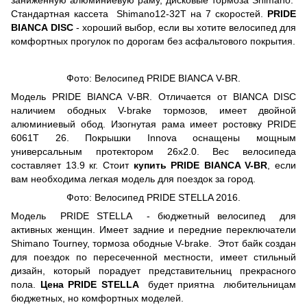
заниженную алюминиевую раму, дисковые тормоза Shimano.
Стандартная кассета Shimano12-32T на 7 скоростей.
PRIDE
BIANCA
DISC
- хороший выбор, если вы хотите велосипед для
комфортных прогулок по дорогам без асфальтового покрытия.
Фото: Велосипед
PRIDE BIANCA V-BR.
Модель PRIDE BIANCA V-BR. Отличается от BIANCA DISC
наличием ободных V-brake тормозов, имеет двойной
алюминиевый обод. Изогнутая рама имеет ростовку PRIDE
6061Т 26. Покрышки Innova оснащены мощным
универсальным протектором 26x2.0. Вес велосипеда
составляет 13.9 кг. Стоит
купить PRIDE BIANCA V-BR
, если
вам необходима легкая модель для поездок за город.
Фото: Велосипед
PRIDE STELLA 2016.
Модель PRIDE STELLA - бюджетный велосипед для
активных женщин. Имеет задние и передние переключатели
Shimano Tourney, тормоза ободные V-brake. Этот байк создан
для поездок по пересеченной местности, имеет стильный
дизайн, который порадует представительниц прекрасного
пола.
Цена PRIDE STELLA
будет приятна любительницам
бюджетных, но комфортных моделей.