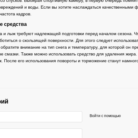
 со спусков. Выбирая спортивную камеру, в первую очередь помни
овреждений и воды. Если вы хотите наслаждаться качественными 
частота кадров.
ие средства
 и лыж требуют надлежащей подготовки перед началом сезона. Ч
ботиться о скользящей поверхности. Для этого следует использов
 обратите внимание на тип снега и температуру, для которой он п
е смазки. Также можно использовать средство для удаления жира. 
ок. После его использования повороты и торможение станут намног
рий
Войти с помощью