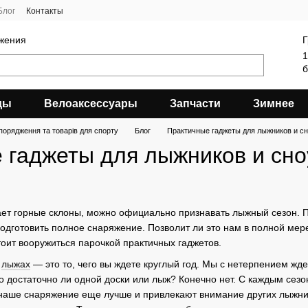
Блог
Контакты
яжения
Г
1
б
ды
Велоаксессуары
Запчасти
Зимнее
порядження та товарів для спорту
Блог
Практичные гаджеты для лыжников и с
 гаджеты для лыжников и сн
ает горные склоны, можно официально признавать лыжный сезон. 
подготовить полное снаряжение. Позволит ли это нам в полной мер
тоит вооружиться парочкой практичных гаджетов.
и
лыжах
— это то, чего вы ждете круглый год. Мы с нетерпением жд
ко достаточно ли одной доски или лыж? Конечно нет. С каждым сез
наше снаряжение еще лучше и привлекают внимание других лыжни