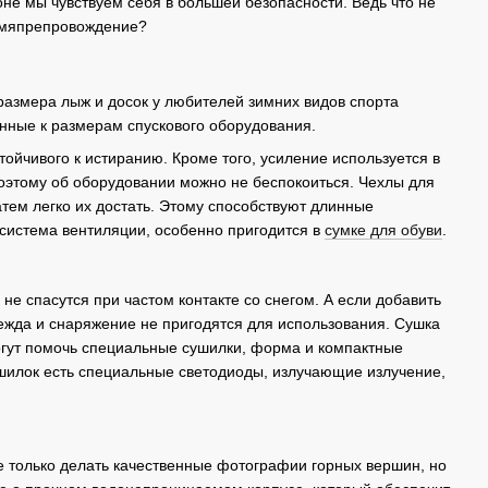
оне мы чувствуем себя в большей безопасности. Ведь что не
ремяпрепровождение?
азмера лыж и досок у любителей зимних видов спорта
нные к размерам спускового оборудования.
ойчивого к истиранию. Кроме того, усиление используется в
 поэтому об оборудовании можно не беспокоиться. Чехлы для
атем легко их достать. Этому способствуют длинные
 система вентиляции, особенно пригодится в
сумке для обуви
.
 спасутся при частом контакте со снегом. А если добавить
дежда и снаряжение не пригодятся для использования. Сушка
 могут помочь специальные сушилки, форма и компактные
ушилок есть специальные светодиоды, излучающие излучение,
е только делать качественные фотографии горных вершин, но