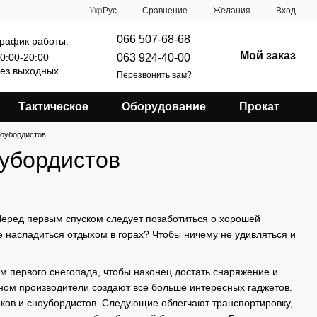
Сравнение
Укр
Рус
Желания
Вход
066 507-68-68
рафик работы:
Мой заказ
063 924-40-00
0:00-20:00
ез выходных
Перезвонить вам?
Тактическое
Оборудование
Прокат
ноубордистов
оубордистов
Перед первым спуском следует позаботиться о хорошей
е насладиться отдыхом в горах? Чтобы ничему не удивляться и
ем первого снегопада, чтобы наконец достать снаряжение и
оном производители создают все больше интересных гаджетов.
ков и сноубордистов. Следующие облегчают транспортировку,