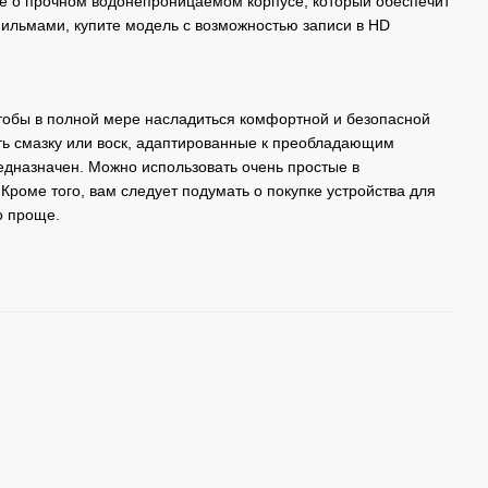
те о прочном водонепроницаемом корпусе, который обеспечит
фильмами, купите модель с возможностью записи в HD
тобы в полной мере насладиться комфортной и безопасной
ать смазку или воск, адаптированные к преобладающим
редназначен. Можно использовать очень простые в
Кроме того, вам следует подумать о покупке устройства для
о проще.