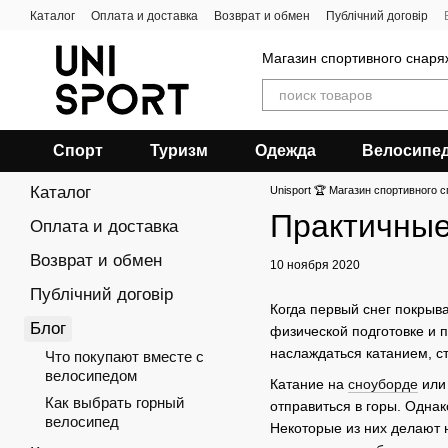
Перейти к основному контенту
Каталог
Оплата и доставка
Возврат и обмен
Публічний договір
Магазин спортивного снар
Спорт
Туризм
Одежда
Велосипе
Каталог
Unisport 🏆 Магазин спортивного с
Практичные
Оплата и доставка
Возврат и обмен
10 ноября 2020
Публічний договір
Когда первый снег покрыв
Блог
физической подготовке и 
наслаждаться катанием, с
Что покупают вместе с
велосипедом
Катание на
сноуборде
ил
Как выбрать горный
отправиться в горы. Одна
велосипед
Некоторые из них делают 