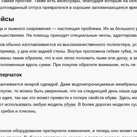
е самая простая. Также есть аксессуары, благодаря которым на скл
ы долгожданный отпуск превратился в хорошее запоминающееся в
ейсы
а и лыжного снаряжения — настоящая проблема. Из-за большого р
ешествиями. На помощь приходят специальные чехлы, адаптирова
в обычно изготавливаются из высококачественного полиэстера, уст
пример, у дна или задней стены. Внутри проложена гибкая губка,
ваны таким образом, что в них легко положить лыжи или доску, а з
положенные вдоль сумки. При покупке обратите внимание, есть ли
перчаток
канчивается мокрой одеждой. Даже водонепроницаемые мембраны не
 спуске, то можно быть уверенным, что на следующий день наша о
идея, так как это может привести к потере свойств обуви. Здесь
ют использовать любую модель
обуви
. В более дорогих моделях с
 грибок и плесень.
онное оборудование претерпело изменения, и теперь оно может н