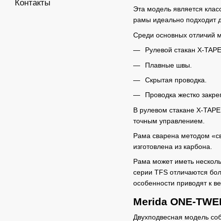
Контакты
Эта модель является клас
рамы идеально подходит д
Среди основных отличий м
Рулевой стакан X-TAP
Плавные швы.
Скрытая проводка.
Проводка жестко закреп
В рулевом стакане X-TAPE
точным управлением.
Рама сварена методом «св
изготовлена из карбона.
Рама может иметь несколь
серии TFS отличаются бол
особенности приводят к в
Merida ONE-TWEN
Двухподвесная модель со