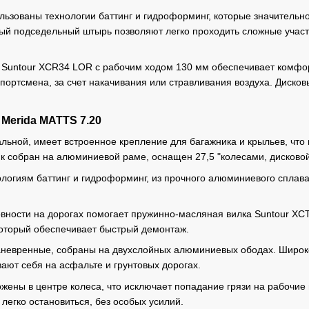
льзованы технологии баттинг и гидроформинг, которые значительн
ый подседельный штырь позволяют легко проходить сложные участ
Suntour XCR34 LOR с рабочим ходом 130 мм обеспечивает комфор
спортсмена, за счет накачивания или стравливания воздуха. Дисков
Merida MATTS 7.20
ьной, имеет встроенное крепление для багажника и крыльев, что п
айк собран на алюминиевой раме, оснащен 27,5 "колесами, дисково
ологиям баттинг и гидроформинг, из прочного алюминиевого спла
ности на дорогах помогает пружинно-масляная вилка Suntour XC
который обеспечивает быстрый демонтаж.
маневренные, собраны на двухслойных алюминиевых ободах. Широ
ают себя на асфальте и грунтовых дорогах.
жены в центре колеса, что исключает попадание грязи на рабочие 
легко остановиться, без особых усилий.