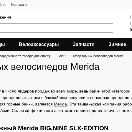
Блог
Контакты
яжения
Г
1
б
ды
Велоаксессуары
Запчасти
Зимнее
порядження та товарів для спорту
Блог
Обзор горных велосипедов Merida
ых велосипедов Merida
 в число лидеров продаж во всем мире, ведь байки этой категори
, преодолевать горки в ближайшем лесу или с легкостью преодоле
дят горные байки, является
Merida
. Эта тайваньская компания раб
 Азии. Сплав эффективного азиатского производства и точных неме
жный Merida BIG.NINE SLX-EDITION