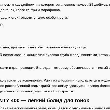
сическим хардтейлом, на котором установлены колеса 29 дюймов,
ля гонок, кросс-кантри и марафонов.
одели стоит отметить такие особенности:
ER.
лена, при этом, к ней обеспечивается легкий доступ.
R использована коническая рулевая труба с подшипниками, которы
арки в два прохода», благодаря которому обеспечивается чистый и
ко вариантов исполнения. Рама из алюминия используется в моди
ее расслабленной геометрией, поскольку здесь установлена более 
ертикальной посадке, улучшают обзор трассы.
TY 400 — легкий болид для гонок
брана на алюминиевой раме, оснащается 29-дюймовыми колесами, 