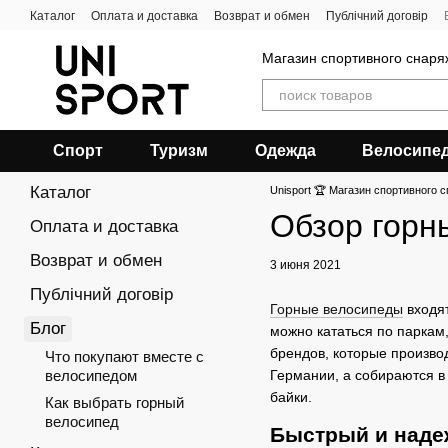
Перейти к основному контенту
Каталог
Оплата и доставка
Возврат и обмен
Публічний договір
Магазин спортивного снар
Спорт
Туризм
Одежда
Велосипе
Каталог
Unisport 🏆 Магазин спортивного с
Обзор горн
Оплата и доставка
Возврат и обмен
3 июня 2021
Публічний договір
Горные велосипеды
входят
Блог
можно кататься по паркам
брендов, которые произво
Что покупают вместе с
велосипедом
Германии, а собираются в
байки.
Как выбрать горный
велосипед
Быстрый и наде