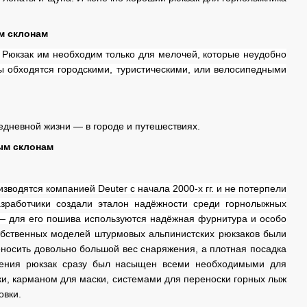
м склонам
. Рюкзак им необходим только для мелочей, которые неудобно
ры обходятся городскими, туристическими, или велосипедными
дневной жизни — в городе и путешествиях.
ым склонам
зводятся компанией Deuter с начала 2000-х гг. и не потерпели
азработчики создали эталон надёжности среди горнолыжных
ь — для его пошива используются надёжная фурнитура и особо
бственных моделей штурмовых альпинистских рюкзаков были
еносить довольно большой вес снаряжения, а плотная посадка
вления рюкзак сразу был насыщен всеми необходимыми для
и, карманом для маски, системами для переноски горных лыж
овки.