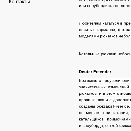
Контакты
или сноубордиста не долж
Любителям кататься в пре
носить в карманах, фотоа
моделями рюкзаков неболь
Катальные рюкзаки неболь
Deuter Freerider
Без всякого преувеличени
значительных изменений 
рюкзаков, и в этом отнош
прочные ткани с дополни
созданы рюкзаки
Freeride
не мешает при катании,
катальщиков «примочками
и сноуборда, сеткой-фикс