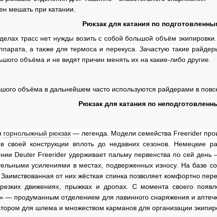
ен мешать при катании.
Рюкзак для катания по подготовленны
делах трасс нет нужды возить с собой большой объём экипировки
ппарата, а также для термоса и перекуса. Зачастую такие райде
шого объёма и не видят причин менять их на какие-либо другие.
шого объёма в дальнейшем часто используются райдерами в повсе
Рюкзак для катания по неподготовленн
я
горнолыжный рюкзак
— легенда. Модели семейства Freerider прои
в своей конструкции вплоть до недавних сезонов. Немецкие р
ении Deuter Freerider удерживает пальму первенства по сей ден
тельными усилениями в местах, подверженных износу.
На базе со
.
Заимствованная от них жёсткая спинка позволяет комфортно пер
 резких движениях, прыжках и дропах. С момента своего поя
» — продуманным отделением для лавинного снаряжения и аптечк
атором для шлема и множеством карманов для организации экипир