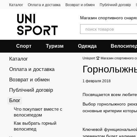
Перейти к основному контенту
Каталог
Оплата и доставка
Возврат и обмен
Публічний договір
Магазин спортивного снар
Спорт
Туризм
Одежда
Велосипе
Каталог
Unisport 🏆 Магазин спортивного с
Горнолыжны
Оплата и доставка
Возврат и обмен
1 февраля 2018
Публічний договір
Посвящается всем любите
Блог
Выбор горнолыжного рюкза
Что покупают вместе с
основные критерии которы
велосипедом
Как выбрать горный
велосипед
Ключевой функциональной
элементом будет наличие 