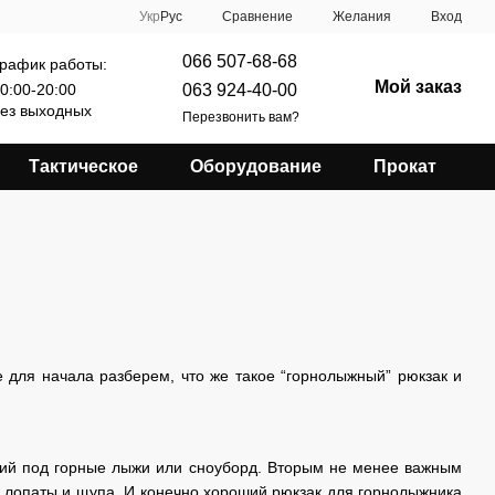
Сравнение
Укр
Рус
Желания
Вход
066 507-68-68
рафик работы:
Мой заказ
063 924-40-00
0:00-20:00
ез выходных
Перезвонить вам?
Тактическое
Оборудование
Прокат
е для начала разберем, что же такое “горнолыжный” рюкзак и
ий под горные лыжи или сноуборд. Вторым не менее важным
 лопаты и щупа. И конечно хороший рюкзак для горнолыжника