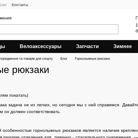
Блог
Контакты
яжения
Г
1
б
ды
Велоаксессуары
Запчасти
Зимнее
порядження та товарів для спорту
Блог
Горнолыжные рюкзаки
е рюкзаки
лям покатать)
ка задача не из легких, но сегодня мы с ней справимся. Давайт
м он должен соответствовать.
 особенностью горнолыжных рюкзаков является наличие креплен
в рюкзаке отделения для лавинно - спасетельного снаряжения —