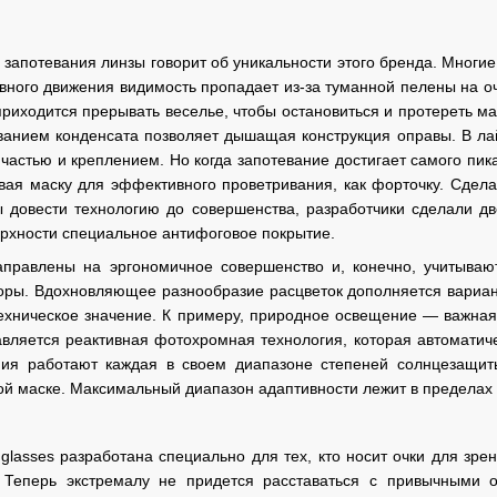
 запотевания линзы говорит об уникальности этого бренда. Многи
ивного движения видимость пропадает из-за туманной пелены на о
риходится прерывать веселье, чтобы остановиться и протереть мас
ванием конденсата позволяет дышащая конструкция оправы. В ла
частью и креплением. Но когда запотевание достигает самого пика
вая маску для эффективного проветривания, как форточку. Сдел
ы довести технологию до совершенства, разработчики сделали 
рхности специальное антифоговое покрытие.
правлены на эргономичное совершенство и, конечно, учитываю
 горы. Вдохновляющее разнообразие расцветок дополняется вари
техническое значение. К примеру, природное освещение — важна
авляется реактивная фотохромная технология, которая автоматич
ия работают каждая в своем диапазоне степеней солнцезащиты,
ной маске. Максимальный диапазон адаптивности лежит в пределах 
 glasses разработана специально для тех, кто носит очки для зр
 Теперь экстремалу не придется расставаться с привычными о