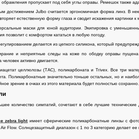
 обрамления пропускает под себя углы оправы. Ремешок также ада
м достижением Julbo считается эргономичная форма линз. В не
вторяет естественную форму глаза и сводит искажения картинки к
версальные маски для юной аудитории. Экипировка с уменьшенны
ия позволит с комфортом кататься в любую погоду.
егулированием делается из цепкого силикона, который предупреж
ирание и неприятные следы на коже по ободку оправы пущена
 человек активно двигается.
риацетат целлюлозы (ТАС), поликарбоната и Trivex. Все три ма
а. Поликарбонатные значительно тоньше остальных, но и наибол
ное зрение в очках из этого материала будет полностью сохранно.
ли
шее количество симпатий, сочетают в себе лучшие технические 
e zebra light
имеет сферические поликарбонатные линзы с фот
 Air Flow. Солнцезащитный диапазон с 1 по 3 категорию делает ее