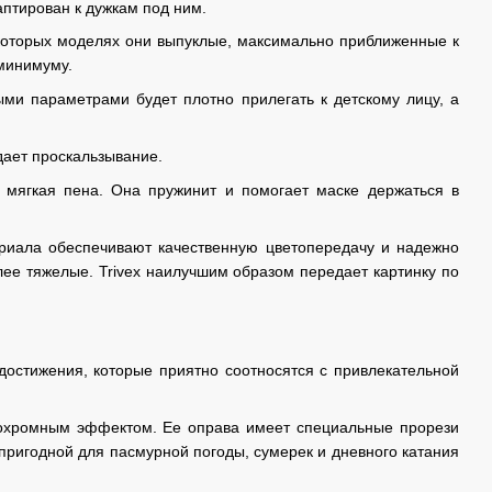
птирован к дужкам под ним.
которых моделях они выпуклые, максимально приближенные к
 минимуму.
ми параметрами будет плотно прилегать к детскому лицу, а
дает проскальзывание.
 мягкая пена. Она пружинит и помогает маске держаться в
териала обеспечивают качественную цветопередачу и надежно
ее тяжелые. Trivex наилучшим образом передает картинку по
достижения, которые приятно соотносятся с привлекательной
охромным эффектом. Ее оправа имеет специальные прорези
 пригодной для пасмурной погоды, сумерек и дневного катания