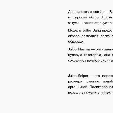
Достоинства очков Julbo S
и широкий обзор. Провет
затуманивания страхует а
Модель Julbo Bang предо
обзора позволяет ловко 
образцах.
Julbo Plasma — оптимальн
нулевую категорию, она 
сохраняют вентиляционные
Julbo Sniper — это качес
размера помогают подоб
органичной. Поликарбона
позволяет сменить линзу,