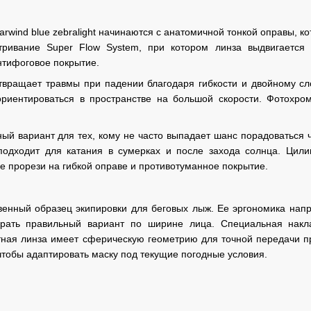
tarwind blue zebralight начинаются с анатомичной тонкой оправы, 
ривание Super Flow System, при котором линза выдвигается 
нтифоговое покрытие.
твращает травмы при падении благодаря гибкости и двойному с
ориентироваться в пространстве на большой скорости. Фотохр
ый вариант для тех, кому не часто выпадает шанс порадоваться 
подходит для катания в сумерках и после захода солнца. Цили
 прорези на гибкой оправе и противотуманное покрытие.
твенный образец экипировки для беговых лыж. Ее эргономика нап
рать правильный вариант по ширине лица. Специальная накл
тная линза имеет сферическую геометрию для точной передачи п
 чтобы адаптировать маску под текущие погодные условия.