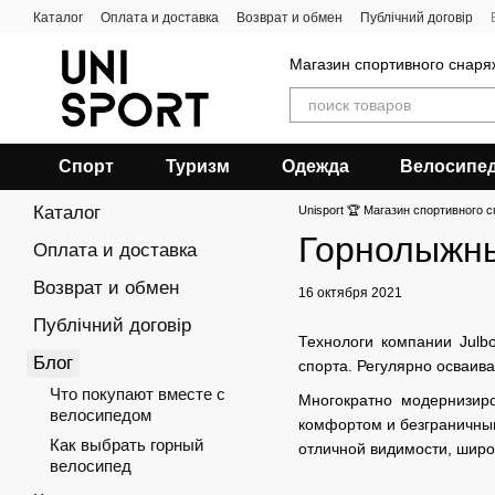
Перейти к основному контенту
Каталог
Оплата и доставка
Возврат и обмен
Публічний договір
Магазин спортивного снар
Спорт
Туризм
Одежда
Велосипе
Каталог
Unisport 🏆 Магазин спортивного с
Горнолыжны
Оплата и доставка
Возврат и обмен
16 октября 2021
Публічний договір
Технологи компании Julb
Блог
спорта. Регулярно осваив
Что покупают вместе с
Многократно модернизир
велосипедом
комфортом и безграничны
Как выбрать горный
отличной видимости, широ
велосипед