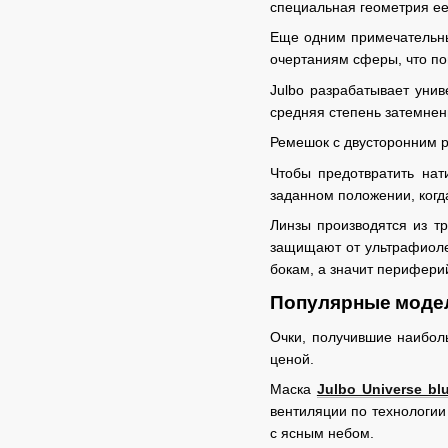
специальная геометрия ее
Еще одним примечательны
очертаниям сферы, что по
Julbo разрабатывает уни
средняя степень затемнен
Ремешок с двусторонним р
Чтобы предотвратить нат
заданном положении, когда
Линзы производятся из т
защищают от ультрафиолет
бокам, а значит периферий
Популярные
моде
Очки, получившие наиболь
ценой.
Маска
Julbo Universe blu
вентиляции по технологии
с ясным небом.