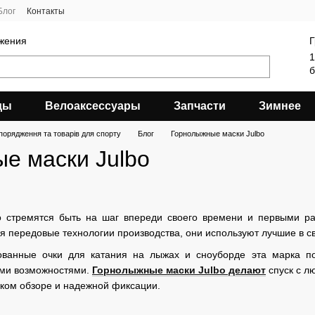
Блог
Контакты
яжения
Г
1
б
ды
Велоаксессуары
Запчасти
Зимнее
порядження та товарів для спорту
Блог
Горнолыжные маски Julbo
е маски Julbo
o стремятся быть на шаг впереди своего времени и первыми ра
ая передовые технологии производства, они используют лучшие в 
ованные очки для катания на лыжах и сноуборде эта марка по
ми возможностями.
Горнолыжные маски Julbo делают
спуск с л
ком обзоре и надежной фиксации.