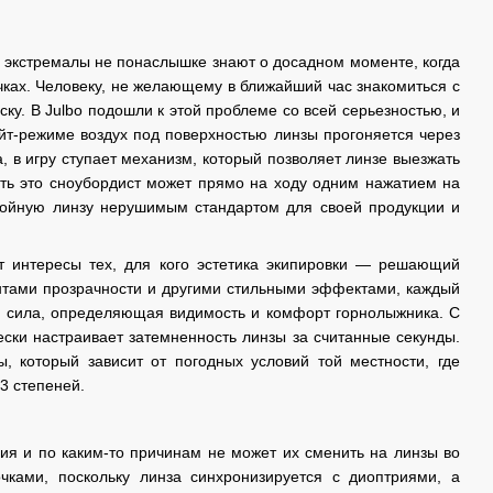
е экстремалы не понаслышке знают о досадном моменте, когда
чках. Человеку, не желающему в ближайший час знакомиться с
ку. В Julbo подошли к этой проблеме со всей серьезностью, и
йт-режиме воздух под поверхностью линзы прогоняется через
, в игру ступает механизм, который позволяет линзе выезжать
ать это сноубордист может прямо на ходу одним нажатием на
двойную линзу нерушимым стандартом для своей продукции и
т интересы тех, для кого эстетика экипировки — решающий
антами прозрачности и другими стильными эффектами, каждый
я сила, определяющая видимость и комфорт горнолыжника. С
ески настраивает затемненность линзы за считанные секунды.
 который зависит от погодных условий той местности, где
3 степеней.
ения и по каким-то причинам не может их сменить на линзы во
чками, поскольку линза синхронизируется с диоптриями, а