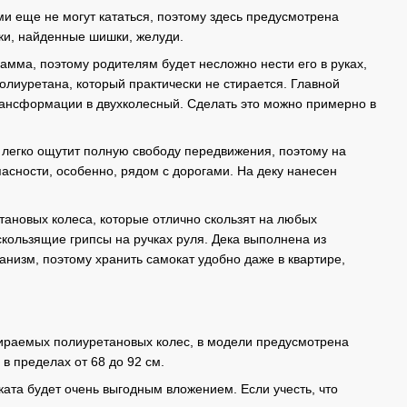
и еще не могут кататься, поэтому здесь предусмотрена
шки, найденные шишки, желуди.
амма, поэтому родителям будет несложно нести его в руках,
олиуретана, который практически не стирается. Главной
трансформации в двухколесный. Сделать это можно примерно в
к легко ощутит полную свободу передвижения, поэтому на
асности, особенно, рядом с дорогами. На деку нанесен
етановых колеса, которые отлично скользят на любых
кользящие грипсы на ручках руля. Дека выполнена из
низм, поэтому хранить самокат удобно даже в квартире,
стираемых полиуретановых колес, в модели предусмотрена
в пределах от 68 до 92 см.
оката будет очень выгодным вложением. Если учесть, что