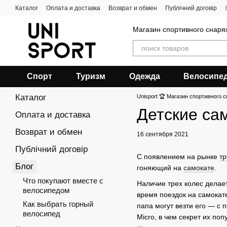
Перейти к основному контенту
Каталог
Оплата и доставка
Возврат и обмен
Публічний договір
Магазин спортивного снар
Спорт
Туризм
Одежда
Велосипе
Каталог
Unisport 🏆 Магазин спортивного с
Детские са
Оплата и доставка
Возврат и обмен
16 сентября 2021
Публічний договір
С появлением на рынке
тр
Блог
гоняющий на
самокате
.
Что покупают вместе с
Наличие трех колес делае
велосипедом
время поездок на самокат
Как выбрать горный
папа могут везти его — с
велосипед
Micro, в чем секрет их по