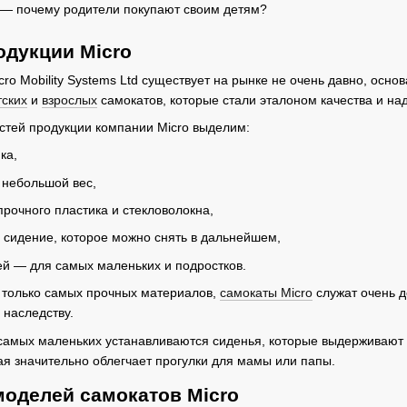
одукции Micro
o Mobility Systems Ltd существует на рынке не очень давно, основ
тских
и
взрослых
самокатов, которые стали эталоном качества и на
стей продукции компании Micro выделим:
ка,
 небольшой вес,
прочного пластика и стекловолокна,
ь сидение, которое можно снять в дальнейшем,
й — для самых маленьких и подростков.
 только самых прочных материалов,
самокаты Micro
служат очень д
 наследству.
самых маленьких устанавливаются сиденья, которые выдерживают в
ая значительно облегчает прогулки для мамы или папы.
моделей самокатов Micro