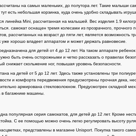
ассчитаны на самых маленьких, до полутора лет. Такие малыши сам
 тут есть небольшая корзинка, куда очень удобно складывать игру
я линейка Mini, рассчитанная на малышей. Вес изделия 1.9 килогр
ться. самокат оснащен тремя колесами из прозрачного, прочного п
тов, рассчитанных на возраст до пяти лет, является возможность 
ок уже хорошо владеет аппаратом и может держать равновесие.
редназначена для детей от 4 до 12 лет. На таком аппарате ребено
ужно быть очень осторожными и четко рассказать о правилах безоп
ый снижает скольжение ног, повышая уровень безопасности.
тана на детей от 5 до 12 лет. Здесь также установлены три полиур
ивости и комфорта передвижения предусмотрены прочная дека, нес
нительно армирована стекловолокном. Предусмотрен складной меха
ь в багажнике машины.
одна популярная серия самокатов, для детей до 12 лет. Кроме не
тойка. С ее помощью можно очень легко регулировать высоту руля 
расцветках, представлены в магазине Unisport. Покупка такого сам