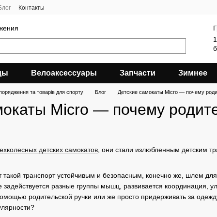
Блог
Контакты
яжения
Г
1
б
ды
Велоаксессуары
Запчасти
Зимнее
порядження та товарів для спорту
Блог
Детские самокаты Micro — почему род
мокаты Micro — почему родит
ехколесных детских самокатов
, они стали излюбленным детским тр
т такой транспорт устойчивым и безопасным, конечно же, шлем дл
е задействуется разные группы мышц, развивается координация, у
 помощью родительской ручки или же просто придерживать за одеж
пулярности?