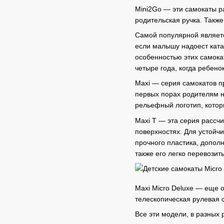
Mini2Go — эти самокаты р
родительская ручка. Также
Самой популярной являетс
если малышу надоест ката
особенностью этих самока
четыре года, когда ребен
Maxi — серия самокатов п
первых порах родителям н
рельефный логотип, котор
Maxi T — эта серия рассчи
поверхностях. Для устойч
прочного пластика, допол
также его легко перевозит
Maxi Micro Deluxe — еще 
телескопическая рулевая с
Все эти модели, в разных 