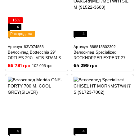
−15%
4
Распродажа
4
Артикул: 83V074858
Артикул: 888818802302
Велосипед Bottecchia 29"
Велосипед Specialized
ORTLES 297+ MTB SRAM SX
ROCKHOPPER EXPERT 27.5
12S 48cm C58
OAKGRNMET/METWHTSIL M
86 781 грн
64 299 грн
102 095 грн
(91522-3603)
4
4