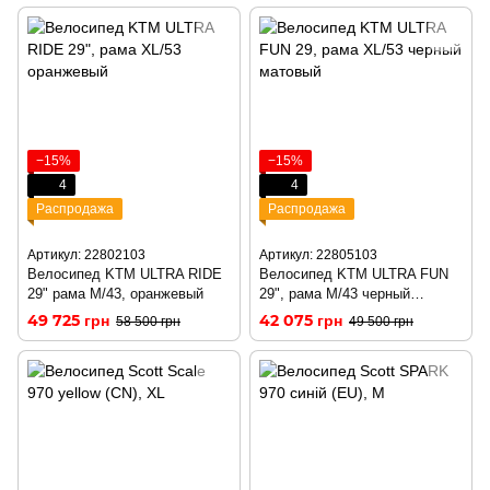
−15%
−15%
4
4
Распродажа
Распродажа
Артикул: 22802103
Артикул: 22805103
Велосипед KTM ULTRA RIDE
Велосипед KTM ULTRA FUN
29" рама M/43, оранжевый
29", рама M/43 черный
матовый
49 725 грн
42 075 грн
58 500 грн
49 500 грн