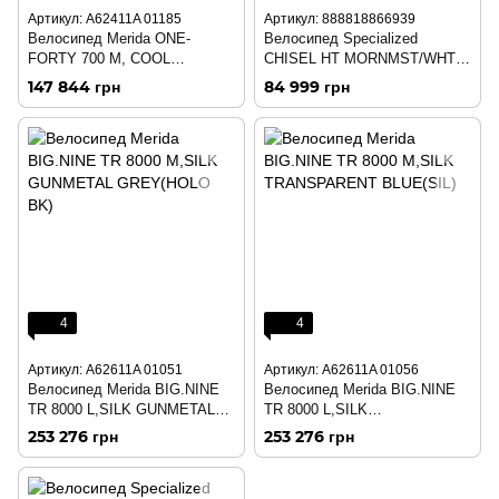
Артикул: A62411A 01185
Артикул: 888818866939
Велосипед Merida ONE-
Велосипед Specialized
FORTY 700 M, COOL
CHISEL HT MORNMST/WHT L
GREY(SILVER)
(91723-7004)
147 844 грн
84 999 грн
4
4
Артикул: A62611A 01051
Артикул: A62611A 01056
Велосипед Merida BIG.NINE
Велосипед Merida BIG.NINE
TR 8000 L,SILK GUNMETAL
TR 8000 L,SILK
GREY(HOLO BK)
TRANSPARENT BLUE(SIL)
253 276 грн
253 276 грн