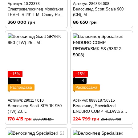
Артикул: 10.23373
Артикул: 286334.008
Электровелосипед Mondraker
Велосипед Scott Scale 960
LEVEL R 29" T-M, Cherry Red /
(CN), M
Nimbus Grey (/2024)
360 000 грн
86 650 грн
−15%
−15%
4
4
Распродажа
Распродажа
Артикул: 290117.010
Артикул: 888818756315
Велосипед Scott SPARK 950
Велосипед Specialized
(TW) 23, L
ENDURO COMP REDWD/SMK
S3 (93622-5003)
178 415 грн
224 799 грн
209 900 грн
264 399 грн