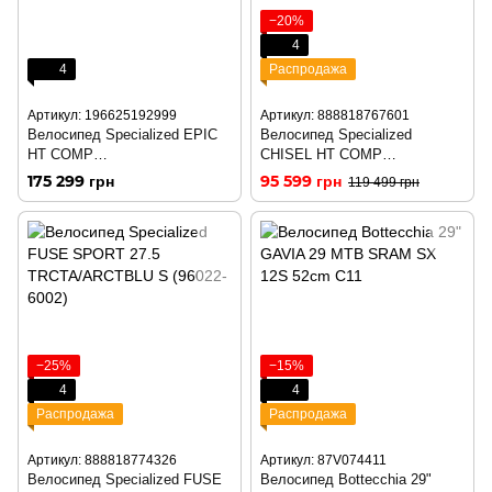
−20%
4
4
Распродажа
Артикул: 196625192999
Артикул: 888818767601
Велосипед Specialized EPIC
Велосипед Specialized
HT COMP
CHISEL HT COMP
RBLPNK/OBSD/BRSH S
LTSIL/SPCTFLR XL (91722-
175 299 грн
95 599 грн
119 499 грн
(91325-5002)
5005)
−25%
−15%
4
4
Распродажа
Распродажа
Артикул: 888818774326
Артикул: 87V074411
Велосипед Specialized FUSE
Велосипед Bottecchia 29"