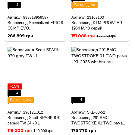
4
Распродажа
Артикул: 888818959587
Артикул: 23103103
Велосипед Specialized EPIC 8
Велосипед KTM PROWLER
COMP EVO
1964 M/43 серый
BLUONYX/DUNEWHT M
286 899 грн
151 088 грн
177 750 грн
(90324-5303)
−15%
4
Распродажа
4
Артикул: 290121.012
Артикул: SKE-60-52
Велосипед Scott SPARK 970
Велосипед 29" BMC
серый TW 24 - XL
TWOSTROKE 01 TWO рама -
XL 2025 wht bru bru
119 000 грн
175 770 грн
140 000 грн