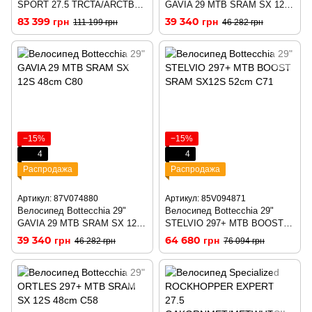
SPORT 27.5 TRCTA/ARCTBLU
GAVIA 29 MTB SRAM SX 12S
S (96022-6002)
44cm C11
83 399 грн
39 340 грн
111 199 грн
46 282 грн
−15%
−15%
4
4
Распродажа
Распродажа
Артикул: 87V074880
Артикул: 85V094871
Велосипед Bottecchia 29"
Велосипед Bottecchia 29"
GAVIA 29 MTB SRAM SX 12S
STELVIO 297+ MTB BOOST
48cm C80
SRAM SX12S 48cm C71
39 340 грн
64 680 грн
46 282 грн
76 094 грн