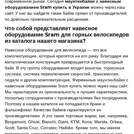
маунтинбайки с навесным
современном рынке. Сегодня
оборудованием Sram купить в Украине
можно через наш
сайт. У нас вы найдете такие байки прямо от производителей
по довольно привлекательным расценкам.
Что собой представляет навесное
оборудование Sram для горных велосипедов
из каталога нашего магазина?
Навесное оборудование для велосипеда — это все
комплектующие, которые крепятся на его раму. Благодаря им
металлическая конструкция превращается в быстроходный
байк. В эту группу оборудования входят
манетки
,
тормозная
система
, система переключения скоростей, трансмиссия,
педали
и другие комплектующие. Фирменные
маунтинбайки
с
навесным оборудованием Sram купить можно через наш сайт.
Мы гарантируем их оригинальность и лучшие характеристики,
поскольку сотрудничаем с производителями без посредников.
Поэтому в нашем каталоге не попадаются браки и
фальсификат. Качество байков гарантируется их
производителями. А это такие торговые марки, как, например,
Bergamont, Ghost, Bianchi, Giant, KTM, Kona, Merida, Orbea,
Scott, Santa Cruz, Corratec, Haibike. Кроме того, мы имеем
возможность устанавливать максимально приемлемые для