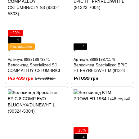
−20%
4
Распродажа
4
Артикул: 888818673841
Артикул: 888818871179
Велосипед Specialized SJ
Велосипед Specialized EPIC
COMP ALLOY CSTUMBR/CLY
HT FRYRED/WHT M (91323-
S3 (93321-5303)
7003)
143 499 грн
141 099 грн
179 299 грн
−15%
4