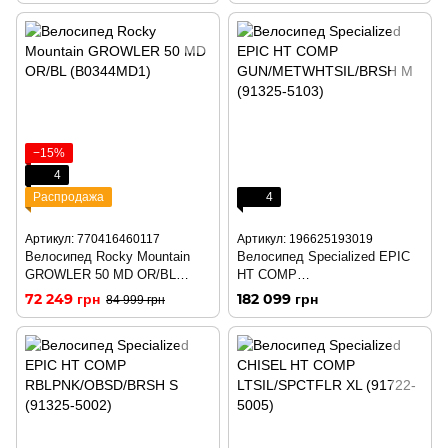
−15%
4
Распродажа
4
Артикул: 770416460117
Артикул: 196625193019
Велосипед Rocky Mountain
Велосипед Specialized EPIC
GROWLER 50 MD OR/BL
HT COMP
(B0344MD1)
GUN/METWHTSIL/BRSH M
72 249 грн
182 099 грн
84 999 грн
(91325-5103)