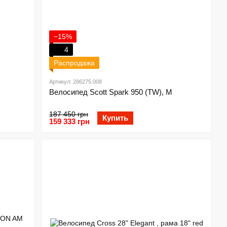
−15%
4
Распродажа
Артикул: 286275.008
Велосипед Scott Spark 950 (TW), M
187 450 грн
Купить
159 333 грн