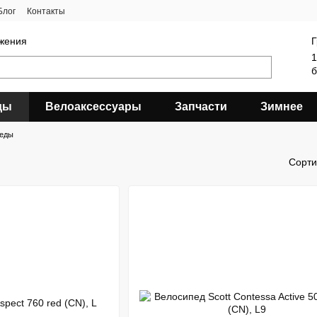
Блог
Контакты
яжения
Г
1
б
ды
Велоаксессуары
Запчасти
Зимнее
педы
Сорти