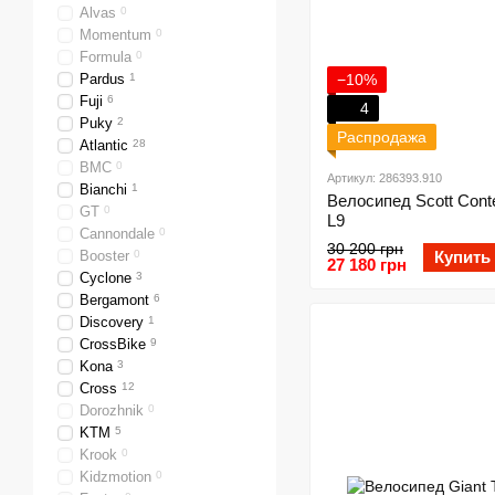
Alvas
0
Momentum
0
Formula
0
Pardus
1
−10%
Fuji
6
4
Puky
2
Распродажа
Atlantic
28
BMC
0
Артикул: 286393.910
Bianchi
1
Велосипед Scott Conte
GT
0
L9
Cannondale
0
30 200 грн
Booster
0
Купить
27 180 грн
Cyclone
3
Bergamont
6
Discovery
1
CrossBike
9
Kona
3
Cross
12
Dorozhnik
0
KTM
5
Krook
0
Kidzmotion
0