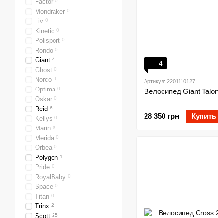
Factor
0
Mondraker
0
Liv
0
Kinetic
0
Polisport
0
Rondo
0
Giant
4
4
Ghost
0
Norco
0
Артикул: 2201110127
Optima
0
Велосипед Giant Talo
Oskar
0
Reid
6
28 350 грн
Купить
Kellys
0
Marin
0
Merida
0
Orbea
0
Polygon
1
Pride
0
RoyalBaby
0
Space
0
Titan
0
Trinx
2
Scott
25