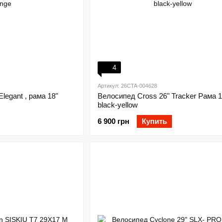
4
Артикул: 26СTA-004628
legant , рама 18"
Велосипед Cross 26" Tracker Рама 1
black-yellow
6 900 грн
Купить