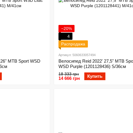
−20%
4
Распродажа
Артикул: 5060633057494
 26" MTB Sport WSD
Велосипед Reid 2022' 27,5" MTB Spo
36см
WSD Purple (1201128436) S/36см
18 333 грн
Купить
14 666 грн