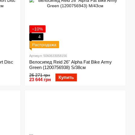
−10%
4
Распродажа
Артикул: 5060633058156
rt Disc
Велосипед Reid 26" Alpha Fat Bike Army
Green (1200756938) S/38см
26 271 грн
Купить
23 644 грн