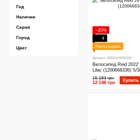
Год
Наличие
Серия
−20%
Город
4
Распродажа
Цвет
Артикул: 5060633056329
Велосипед Reid 2022'
Lilac (1200668336) S/
15 183 грн
Купить
12 146 грн