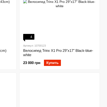
4
Артикул: 10700123
7cm)
Велосипед Trinx X1 Pro 29"x17" Black-blue-
white
23 000 грн
Купить