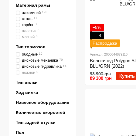
Материал рамы
алюминий
120
сталь
17
карбон
7
−5%
пластик
0
4
магний
0
Распродажа
Тип тормозов
ободные
19
Артикул: 2000044879110
дисковые механика
70
Велосипед Polygon S
BLU/GRN (2022)
дисковые гидравлика
54
ножной
0
93 900 грн
Купить
89 300 грн
Тип вилки
Ход вилки
Навесное оборудование
Количество скоростей
Тип задней втулки
Пол