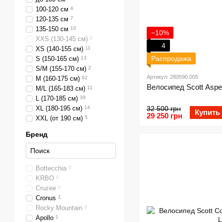
100-120 см
4
120-135 см
7
135-150 см
10
−10%
ХХS (130-145 см)
0
4
XS (140-155 см)
11
Распродажа
S (150-165 см)
13
S/M (155-170 см)
2
Артикул: 280590.005
M (160-175 см)
62
Велосипед Scott Aspec
M/L (165-183 см)
11
L (170-185 см)
39
XL (180-195 см)
14
32 500 грн
Купить
29 250 грн
XXL (от 190 см)
5
Бренд
Bottecchia
0
KRBO
0
Cruzee
0
Cronus
1
Rocky Mountain
0
Apollo
1