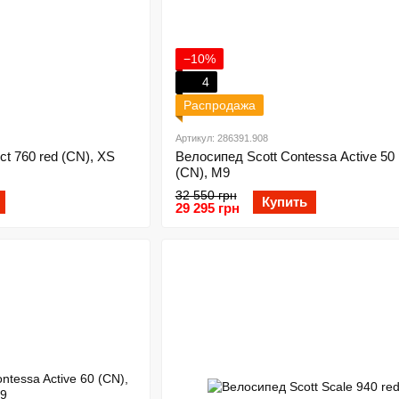
−10%
4
Распродажа
Артикул: 286391.908
t 760 red (CN), XS
Велосипед Scott Contessa Active 50 p
(CN), M9
32 550 грн
Купить
29 295 грн