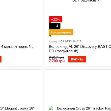
−22%
4
Распродажа
Артикул: OPS-DIS-26-517
n 4 металл черный L
Велосипед AL 26" Discovery BAST
DD (графитовый)
9 913 грн
Купить
7 700 грн