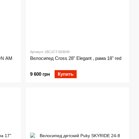
Артикул: 28CJCT-003549
ION AM
Велосипед Cross 28" Elegant , рама 18" red
9 600 грн
Купить