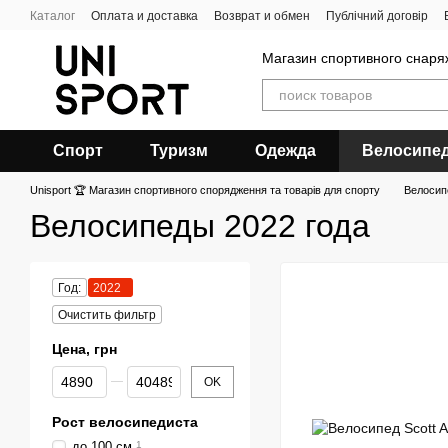
Перейти к основному контенту
Каталог
Оплата и доставка
Возврат и обмен
Публічний договір
Магазин спортивного снар
Спорт
Туризм
Одежда
Велосипе
Unisport 🏆 Магазин спортивного спорядження та товарів для спорту
Велоси
Велосипеды 2022 года
Год:
2022
Очистить фильтр
Цена, грн
От Цена, грн
До Цена, грн
OK
Рост велосипедиста
до 100 см
1