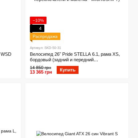
−10%
4
Распродажа
Артикул: SKD-50-31
t WSD
Велосипед 26" Pride STELLA 6.1, рама XS,
бордовый (задний и передний
переключатели и манетка - MICROSHIFT)
14 850 грн
Купить
13 365 грн