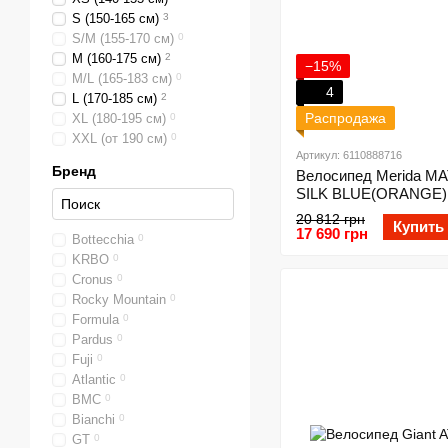
S (150-165 см)
3
S/M (155-170 см)
0
M (160-175 см)
2
−15%
M/L (165-183 см)
0
4
L (170-185 см)
2
Распродажа
XL (180-195 см)
0
XXL (от 190 см)
0
Артикул: 6110888716
Бренд
Велосипед Merida MAT
SILK BLUE(ORANGE)
20 812 грн
Купить
17 690 грн
Bottecchia
0
KRBO
0
Cronus
0
Rocky Mountain
0
Formula
0
Pardus
0
Fuji
0
Atlantic
0
BMC
0
Bianchi
0
GT
0