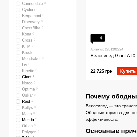
Cannondale
0
Cyclone
0
Bergamont
0
Discovery
0
CrossBike
0
Kona
0
4
Cross
0
KTM
0
Артикул: 2201202224
Krook
0
Велосипед Giant ATX 2
Mondraker
0
Liv
0
Kinetic
0
22 725 грн
Купить
Giant
2
Norco
0
Optima
0
Почему ободные
Oskar
0
Reid
1
Велосипед — это трансп
Kellys
0
Ободные тормоза для нег
Marin
0
эффективность.
Merida
1
Orbea
0
Основные прич
Polygon
0