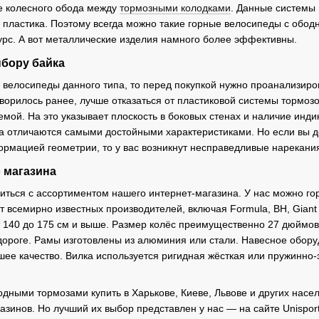
е колесного обода между
тормозными колодками
. Данные системы 
 пластика. Поэтому всегда можно такие горные велосипеды с ободн
урс. А вот металлические изделия намного более эффективны.
бору байка
 велосипеды данного типа, то перед покупкой нужно проанализиро
говорилось ранее, лучше отказаться от пластиковой системы тормоз
емой. На это указывает плоскость в боковых стенах и наличие инд
а отличаются самыми достойными характеристиками. Но если вы до
ормацией геометрии, то у вас возникнут несправедливые нарекан
 магазина
ться с ассортиментом нашего интернет-магазина. У нас можно го
т всемирно известных производителей, включая Formula, BH, Gian
 140 до 175 см и выше. Размер колёс преимущественно 27 дюймов
дороге. Рамы изготовлены из алюминия или стали. Навесное обор
шее качество. Вилка используется ригидная жёсткая или пружинно-
дными тормозами купить в Харькове, Киеве, Львове и других насе
зинов. Но лучший их выбор представлен у нас — на сайте Unisport