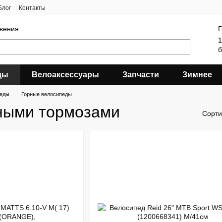
Блог
Контакты
яжения
Г
1
б
ды
Велоаксессуары
Запчасти
Зимнее
педы
Горные велосипеды
ными тормозами
Сорти