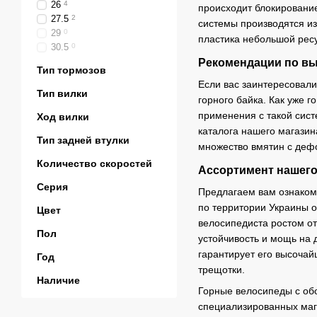
26
4
происходит блокировани
27.5
2
системы производятся из
29
0
пластика небольшой рес
30.5
0
Рекомендации по вы
Тип тормозов
Если вас заинтересовали
Тип вилки
горного байка. Как уже 
применения с такой сист
Ход вилки
каталога нашего магазин
Тип задней втулки
множество вмятин с деф
Количество скоростей
Ассортимент нашего
Серия
Предлагаем вам ознакоми
по территории Украины о
Цвет
велосипедиста ростом от
Пол
устойчивость и мощь на 
гарантирует его высочай
Год
трещотки.
Наличие
Горные велосипеды с обо
специализированных мага