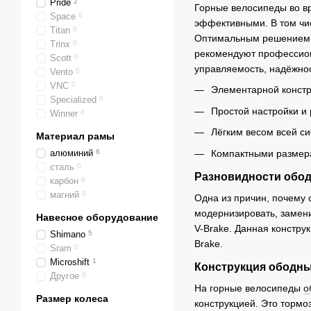
Pride
2
Горные велосипеды во в
Space
0
эффективными. В том чис
Titan
0
Оптимальным решением 
Trinx
0
рекомендуют профессион
Scott
0
управляемость, надёжнос
Vento
0
VNC
0
Элементарной констр
Specialized
0
Простой настройки и
Winner
0
Лёгким весом всей с
Материал рамы
Компактными размер
алюминий
6
сталь
0
Разновидности обо
карбон
0
магний
0
Одна из причин, почему 
модернизировать, замени
Навесное оборудование
V-Brake. Данная констру
Shimano
5
Brake.
Sram
0
Microshift
1
Конструкция ободн
Другое
0
На горные велосипеды
о
Размер колеса
конструкцией. Это тормоз