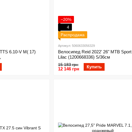
−20%
4
Распродажа
Артикул: 5060633056329
TS 6.10-V M( 17)
Велосипед Reid 2022' 26" MTB Spor
,
Lilac (1200668336) S/36см
15 183 грн
Купить
12 146 грн