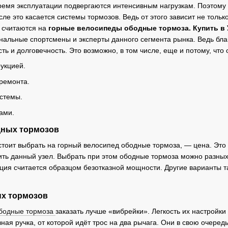
ремя эксплуатации подвергаются интенсивным нагрузкам. Поэтом
ле это касается системы тормозов. Ведь от этого зависит не тольк
считаются на
горные велосипеды ободные тормоза. Купить в 
альные спортсмены и эксперты данного сегмента рынка. Ведь бл
ть и долговечность. Это возможно, в том числе, еще и потому, что
укцией.
 ремонта.
истемы.
ами.
дных тормозов
стоит выбрать на горный велосипед ободные тормоза, — цена. Это
ть данный узел. Выбрать при этом ободные тормоза можно разных
кция считается образцом безотказной мощности. Другие варианты 
ых тормозов
бодные тормоза
заказать лучше «вибрейки». Легкость их настройк
ная ручка, от которой идёт трос на два рычага. Они в свою очеред