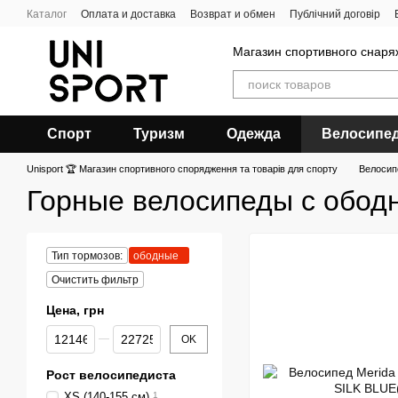
Перейти к основному контенту
Каталог
Оплата и доставка
Возврат и обмен
Публічний договір
Магазин спортивного снар
Спорт
Туризм
Одежда
Велосипе
Unisport 🏆 Магазин спортивного спорядження та товарів для спорту
Велоси
Горные велосипеды с обод
Тип тормозов:
ободные
Очистить фильтр
Цена, грн
От Цена, грн
До Цена, грн
OK
Рост велосипедиста
XS (140-155 см)
1