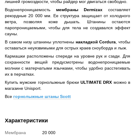
лишней громоздкости, чтобы райдер мог двигаться свободно.
Водонепроницаемость
мембраны
Dermizax
составляет
рекордные 20 000 мм. Ее структура защищает от холодного
ветра, позволяя коже дышать. Штанины остаются
паропроницаемыми, чтобы
для тела
не создавался эффект
сауны.
В самом низу штанины уплотнены
накладкой
Cordura
, чтобы
оставаться неуязвимыми для острых краев сноуборда и лыж.
Кармашки расположены спереди на уровне рук и сзади. Для
сохранности вещей предусмотрены водонепроницаемые
молнии с матерчатыми язычками, чтобы удобно расстегивать
их в перчатках.
Купить мужские горнолыжные брюки
ULTIMATE DRX
можно в
магазине
Unisport
.
Все
горнолыжные штаны
Scott
Характеристики
Мембрана
20 000