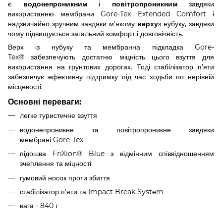
є
водонепроникним
і
повітропроникним
завдяки
використанню мембрани Gore-Tex Extended Comfort і
надзвичайно зручним завдяки м’якому
верху
з нубуку, завдяки
чому підвищується загальний комфорт і довговічність.
Верх із нубуку та мембранна підкладка Gore-
Tex® забезпечують достатню міцність цього взуття для
використання на грунтових дорогах. Тоді стабілізатор п’яти
забезпечує ефективну підтримку під час ходьби по нерівній
місцевості.
Основні переваги:
легке туристичне взуття
водонепроникне та повітропроникне завдяки
мембрані Gore-Tex
підошва FriXion® Blue з відмінним співвідношенням
зчеплення та міцності
гумовий носок проти збиття
стабілізатор п'яти та Impact Break Systеm
вага - 840 г