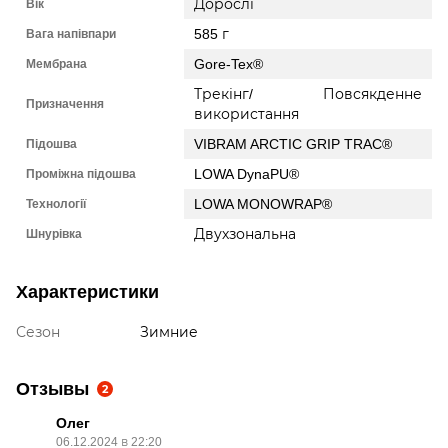
Вік
Дорослі
Вага напівпари
585 г
Мембрана
Gore-Tex®
Трекінг/ Повсякденне
Призначення
використання
Підошва
VIBRAM ARCTIC GRIP TRAC®
Проміжна підошва
LOWA DynaPU®
Технології
LOWA MONOWRAP®
Шнурівка
Двухзональна
Характеристики
Сезон
Зимние
Отзывы
2
Олег
06.12.2024 в 22:20