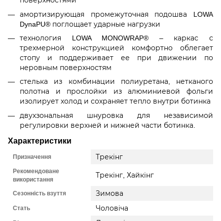
поверхностями
амортизирующая промежуточная подошва LOWA
DynaPU® поглощает ударные нагрузки
технология LOWA MONOWRAP® – каркас с
трехмерной конструкцией комфортно облегает
стопу и поддерживает ее при движении по
неровным поверхностям
стелька из комбинации полиуретана, нетканого
полотна и прослойки из алюминиевой фольги
изолирует холод и сохраняет тепло внутри ботинка
двухзональная шнуровка для независимой
регулировки верхней и нижней части ботинка.
Характеристики
Призначення
Трекінг
Рекомендоване
Трекінг, Хайкінг
використання
Сезонність взуття
Зимова
Стать
Чоловіча