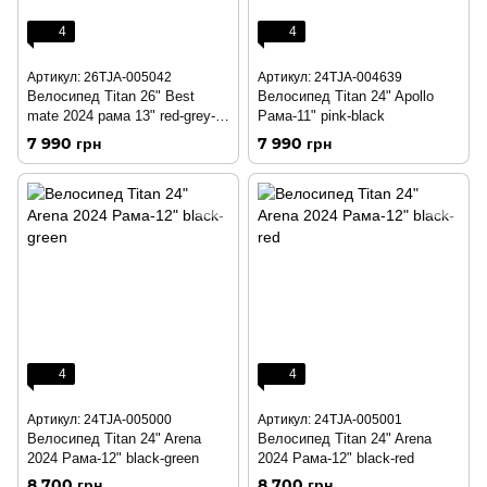
4
4
Артикул: 26TJA-005042
Артикул: 24TJA-004639
Велосипед Titan 26" Best
Велосипед Titan 24" Apollo
mate 2024 рама 13" red-grey-
Рама-11" pink-black
white
7 990 грн
7 990 грн
4
4
Артикул: 24TJA-005000
Артикул: 24TJA-005001
Велосипед Titan 24" Arena
Велосипед Titan 24" Arena
2024 Рама-12" black-green
2024 Рама-12" black-red
8 700 грн
8 700 грн