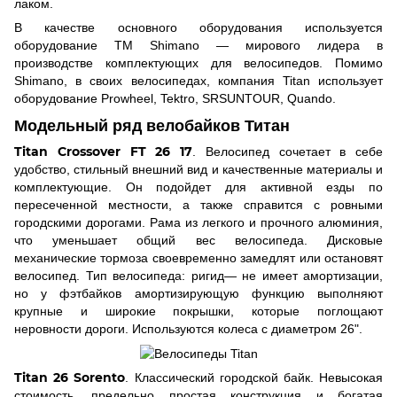
лаком.
В качестве основного оборудования используется
оборудование TM Shimano — мирового лидера в
производстве комплектующих для велосипедов. Помимо
Shimano, в своих велосипедах, компания Titan использует
оборудование Prowheel, Tektro, SRSUNTOUR, Quando.
Модельный ряд велобайков Титан
Titan Crossover FT 26 17
. Велосипед сочетает в себе
удобство, стильный внешний вид и качественные материалы и
комплектующие. Он подойдет для активной езды по
пересеченной местности, а также справится с ровными
городскими дорогами. Рама из легкого и прочного алюминия,
что уменьшает общий вес велосипеда. Дисковые
механические тормоза своевременно замедлят или остановят
велосипед. Тип велосипеда: ригид— не имеет амортизации,
но у фэтбайков амортизирующую функцию выполняют
крупные и широкие покрышки, которые поглощают
неровности дороги. Используются колеса с диаметром 26".
Titan 26 Sorento
. Классический городской байк. Невысокая
стоимость, предельно простая конструкция и богатая