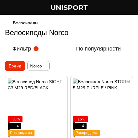
UNISPORT
Велосипеды
Велосипеды Norco
Фильтр
По популярности
1
Бренд
Norco
−30%
−15%
4
4
Распродажа
Распродажа