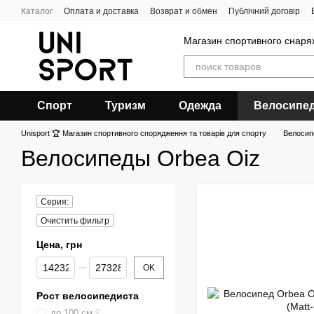
Перейти к основному контенту
Каталог
Оплата и доставка
Возврат и обмен
Публічний договір
Магазин спортивного снар
Спорт
Туризм
Одежда
Велосипе
Unisport 🏆 Магазин спортивного спорядження та товарів для спорту
Велоси
Велосипеды Orbea Oiz
Серия:
Очистить фильтр
Цена, грн
От Цена, грн
До Цена, грн
OK
Рост велосипедиста
до 100 см
0