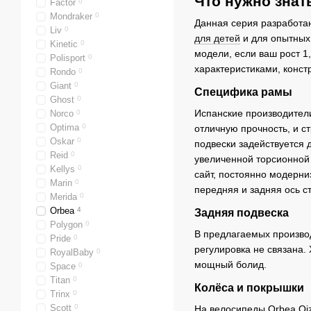
Что нужно знат
Factor
0
Mondraker
0
Данная серия разработан
Liv
0
для детей
и для опытных
Kinetic
0
модели, если ваш рост 1
Polisport
0
характеристиками, конс
Rondo
0
Giant
0
Специфика рамы
Ghost
0
Испанские производители
Norco
0
Optima
0
отличную прочность, и с
Oskar
0
подвески задействуется 
Reid
0
увеличенной торсионной 
Kellys
0
сайт, постоянно модерни
Marin
0
передняя и задняя ось с
Merida
0
Orbea
4
Задняя подвеска
Polygon
0
В предлагаемых производ
Pride
0
регулировка не связана.
RoyalBaby
0
мощный болид.
Space
0
Titan
0
Колёса и покрышки
Trinx
0
Scott
0
На велосипеды Orbea Oiz