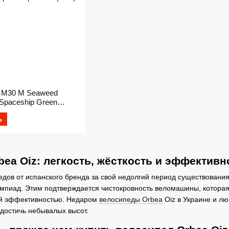
Z M30 M Seaweed
 Spaceship Green
ь
ea Oiz: легкость, жёсткость и эффектив
дов от испанского бренда за свой недолгий период существования
мпиад. Этим подтверждается чистокровность веломашины, которая
ей эффективностью. Недаром
велосипеды Orbea
Oiz в Украине и лю
достичь небывалых высот.