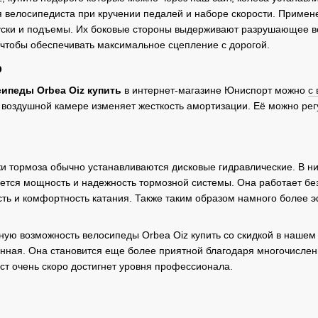
я велосипедиста при кручении педалей и наборе скорости. Примен
уски и подъемы. Их боковые стороны выдерживают разрушающее во
 чтобы обеспечивать максимальное сцепление с дорогой.
р
ипеды Orbea Oiz купить
в интернет-магазине Юниспорт можно
с
 воздушной камере изменяет жесткость амортизации. Её можно рег
и тормоза обычно устанавливаются дисковые гидравлические. В ни
тся мощность и надежность тормозной системы. Она работает безо
сть и комфортность катания. Также таким образом намного более
ую возможность велосипеды Orbea Oiz купить со скидкой в нашем 
енная. Она становится еще более приятной благодаря многочисле
т очень скоро достигнет уровня профессионала.