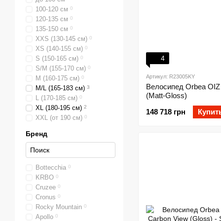
100-120 см
0
120-135 см
0
135-150 см
0
ХХS (130-145 см)
0
XS (140-155 см)
0
4
S (150-165 см)
0
S/M (155-170 см)
0
Артикул: R23005KY
M (160-175 см)
0
Велосипед Orbea OIZ
M/L (165-183 см)
3
(Matt-Gloss)
L (170-185 см)
0
XL (180-195 см)
2
148 718 грн
Купит
XXL (от 190 см)
0
Бренд
Bottecchia
0
KRBO
0
Cruzee
0
Cronus
0
Rocky Mountain
0
Apollo
0