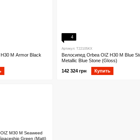
4
Артикул: T22105KX
 H30 M Armor Black
Велосипед Orbea OIZ H30 M Blue St
Metallic Blue Stone (Gloss)
ь
142 324 грн
Купить