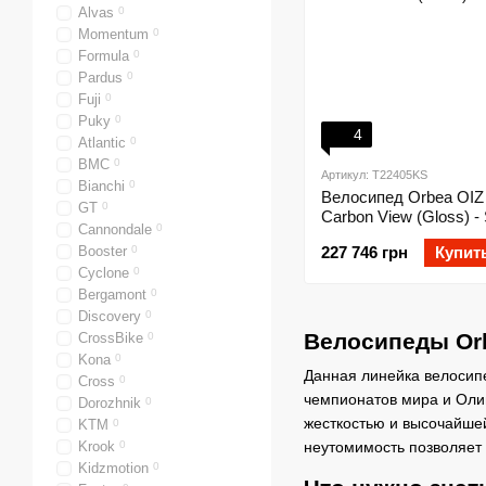
Alvas
0
Momentum
0
Formula
0
Pardus
0
Fuji
0
Puky
0
4
Atlantic
0
BMC
0
Артикул: T22405KS
Bianchi
0
Велосипед Orbea OI
GT
0
Carbon View (Gloss) -
Cannondale
0
(Matt)
Booster
0
227 746 грн
Купит
Cyclone
0
Bergamont
0
Discovery
0
Велосипеды Orb
CrossBike
0
Kona
0
Данная линейка велосипе
Cross
0
чемпионатов мира и Оли
Dorozhnik
0
жесткостью и высочайш
KTM
0
Krook
0
неутомимость позволяет 
Kidzmotion
0