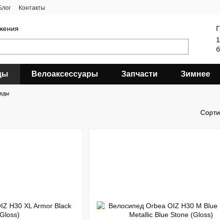
Блог
Контакты
яжения
Г
1
б
ды
Велоаксессуары
Запчасти
Зимнее
педы
Сорти