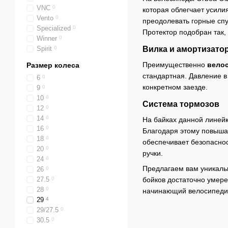
VNC
0
которая облегчает усили
Vento
0
преодолевать горные сп
Specialized
0
Протектор подобран так,
Winner
0
Spirit
0
Вилка и амортизато
Преимущественно
велос
Размер колеса
стандартная. Давление в
6
0
конкретном заезде.
9
0
10
0
Система тормозов
12
0
14
0
На байках данной линейк
16
0
Благодаря этому повышае
18
0
обеспечивает безопасно
20
0
ручки.
24
0
Предлагаем вам уникальн
26
0
27.5
0
бойков достаточно умер
28
0
начинающий велосипедис
29
4
29/27.5
0
30.5
0