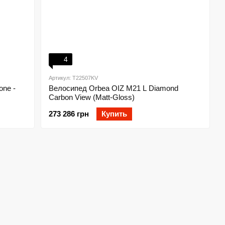
4
Артикул: T22507KV
one -
Велосипед Orbea OIZ M21 L Diamond
Carbon View (Matt-Gloss)
273 286 грн
Купить