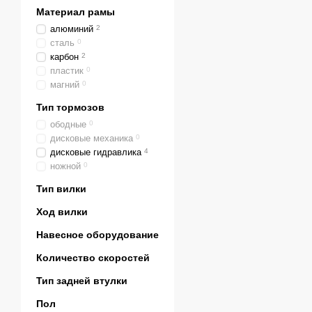
Материал рамы
алюминий
2
сталь
0
карбон
2
пластик
0
магний
0
Тип тормозов
ободные
0
дисковые механика
0
дисковые гидравлика
4
ножной
0
Тип вилки
Ход вилки
Навесное оборудование
Количество скоростей
Тип задней втулки
Пол