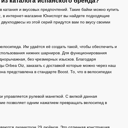
 из каталога испанского бренда?
в катания и вкусовых предпочтений. Такие байки можно купить
z, в интернет-магазине Юниспорт вы найдете подходящие
 двухподвесы из этой серий придутся вам по вкусу своими
елосипеда. Им удаётся её создать такой, чтобы обеспечить и
 использования нижних шарниров. Для функционирования
однорычажная, без чрезмерных изысков. Благодаря
ы Orbea Oiz, заказать с доставкой которые можно через наш
на представлена в стандарте Boost. То, что в велосипедах
и управляется рулевой манеткой. С вилкой данная
личие позволяет одним нажатием превращать велосипед в
ливаются
диаметром 29 дюймов
. Это отличная конструкция,