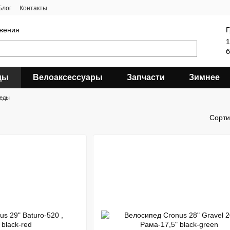
Блог
Контакты
яжения
Г
1
б
ды
Велоаксессуары
Запчасти
Зимнее
педы
Сорти