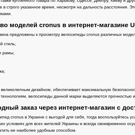
ставки купленного товара по Харькову, Одессе, Днепру, Киеву и др
те в строго указанное время, несмотря на дальность расстояния. 
иками.
во моделей cronus в интернет-магазине U
азина предложены к просмотру велосипеды cronus различных моде
й стиль;
 рамы;
ка;
 великолепным дизайном, обеспечивает максимальную безопасност
технологиям, велосипеды данной марки выделяются прочностью и
дный заказ через интернет-магазин с дос
ипед cronus в Украине с выгодой для себя, тогда воспользуйтесь у
ких условиях для всех жителей Украины и всегда своевременно ос
атить ее наиболее удобным способом.