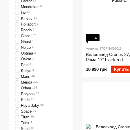
Factor
12
Mondraker
16
Liv
49
Kinetic
13
Polisport
3
Rondo
2
Giant
105
4
Ghost
1
Norco
4
Артикул: 27CRN-005016
Optima
2
Велосипед Cronus 27,
Oskar
1
Рама-17" black-red
Reid
9
18 990 грн
Купить
Kellys
4
Marin
46
Merida
230
Orbea
103
Polygon
33
Pride
43
RoyalBaby
55
Space
91
Titan
49
Trinx
4
Scott
80