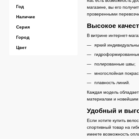
нас есть возможность до
Год
магазине, вы его получи
проверенными перевозч
Наличие
Высокое качест
Серия
В витрине интернет-маг
Город
яркий индивидуальны
Цвет
гидроформированные
полированные швы;
многослойная покрас
плавность линий.
Каждая модель обладает
материалам и новейшим 
Удобный и выго
Если хотите купить велос
спортивный товар на гиб
имеете возможность опл