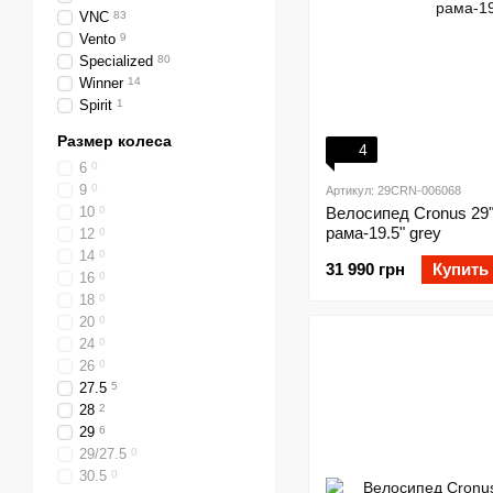
VNC
83
Vento
9
Specialized
80
Winner
14
Spirit
1
Размер колеса
4
6
0
9
0
Артикул: 29CRN-006068
10
0
Велосипед Cronus 29"
рама-19.5" grey
12
0
14
0
31 990 грн
Купить
16
0
18
0
20
0
24
0
26
0
27.5
5
28
2
29
6
29/27.5
0
30.5
0