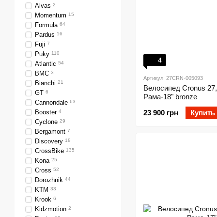
Alvas
2
Momentum
15
Formula
64
Pardus
16
Fuji
7
Puky
110
4
Atlantic
54
BMC
3
Артикул: 27CRN-005093
Bianchi
21
Велосипед Cronus 27,
GT
6
Рама-18" bronze
Cannondale
63
Booster
4
23 900 грн
Купить
Cyclone
29
Bergamont
7
Discovery
18
CrossBike
135
Kona
25
Cross
52
Dorozhnik
44
KTM
33
Krook
6
Kidzmotion
2