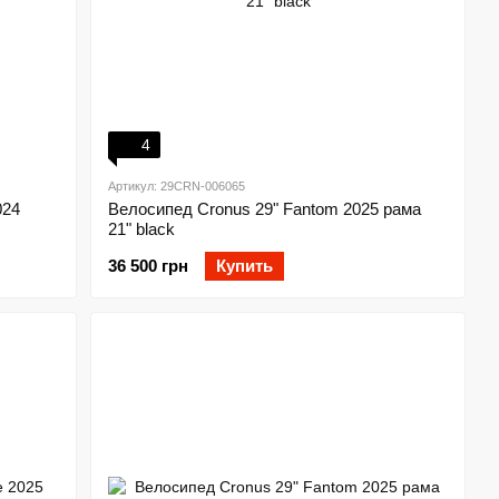
4
Артикул: 29CRN-006065
024
Велосипед Cronus 29" Fantom 2025 рама
21" black
36 500 грн
Купить