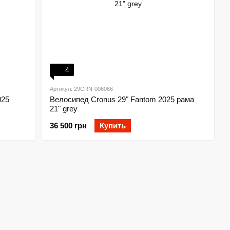
4
Артикул: 29CRN-006066
025
Велосипед Cronus 29" Fantom 2025 рама
21" grey
36 500 грн
Купить