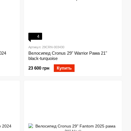
4
Артикул: 29CRN-003430
024
Велосипед Cronus 29" Warrior Рама 21"
black-turquoise
23 600 грн
Купить