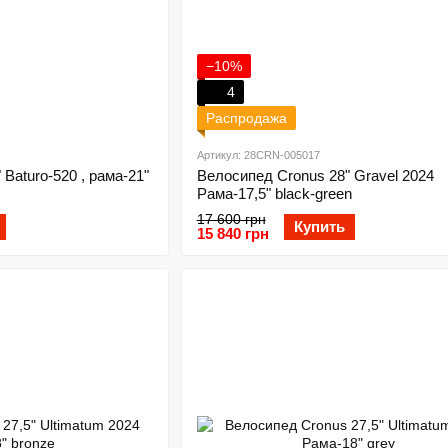
−10%
4
Распродажа
Артикул: 28CRN-005017
Baturo-520 , рама-21"
Велосипед Cronus 28" Gravel 2024
Рама-17,5" black-green
17 600 грн
Купить
15 840 грн