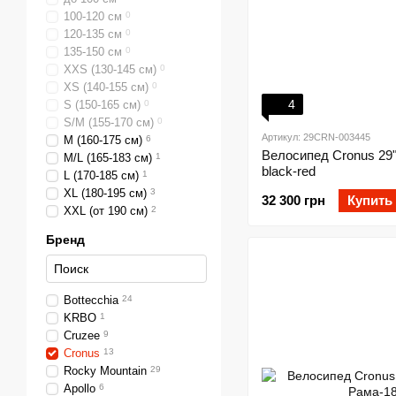
100-120 см
0
120-135 см
0
135-150 см
0
ХХS (130-145 см)
0
XS (140-155 см)
0
4
S (150-165 см)
0
S/M (155-170 см)
0
Артикул: 29CRN-003445
M (160-175 см)
6
Велосипед Cronus 29" 
M/L (165-183 см)
1
black-red
L (170-185 см)
1
XL (180-195 см)
3
32 300 грн
Купить
XXL (от 190 см)
2
Бренд
Bottecchia
24
KRBO
1
Cruzee
9
Cronus
13
Rocky Mountain
29
Apollo
6