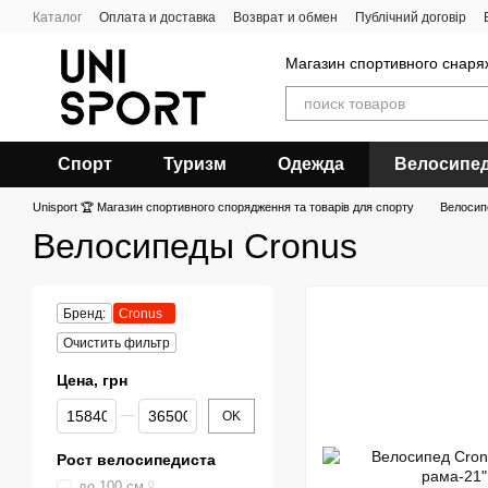
Перейти к основному контенту
Каталог
Оплата и доставка
Возврат и обмен
Публічний договір
Магазин спортивного снар
Спорт
Туризм
Одежда
Велосипе
Unisport 🏆 Магазин спортивного спорядження та товарів для спорту
Велоси
Велосипеды Cronus
Бренд:
Cronus
Очистить фильтр
Цена, грн
От Цена, грн
До Цена, грн
OK
Рост велосипедиста
до 100 см
0