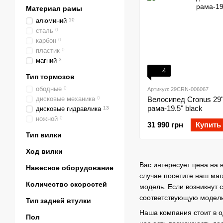
Материал рамы
алюминий
10
сталь
0
карбон
0
пластик
0
магний
3
4
Тип тормозов
ободные
0
Артикул: 29CRN-006067
дисковые механика
0
Велосипед Cronus 29"
рама-19.5" black
дисковые гидравлика
13
ножной
0
31 990 грн
Купить
Тип вилки
Ход вилки
Вас интересует цена на 
Навесное оборудование
случае посетите наш маг
Количество скоростей
модель. Если возникнут 
соответствующую модель
Тип задней втулки
Наша компания стоит в 
Пол