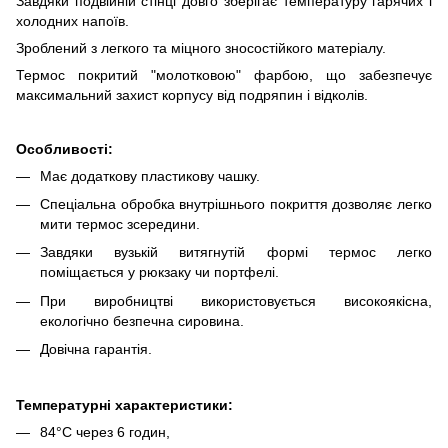
Завдяки подвійній стінці довго зберігає температуру гарячих і
холодних напоїв.
Зроблений з легкого та міцного зносостійкого матеріалу.
Термос покритий "молотковою" фарбою, що забезпечує
максимальний захист корпусу від подряпин і відколів.
Особливості
:
Має додаткову пластикову чашку.
Спеціальна обробка внутрішнього покриття дозволяє легко
мити термос зсередини.
Завдяки вузькій витягнутій формі термос легко
поміщається у рюкзаку чи портфелі.
При виробництві використовується високоякісна,
екологічно безпечна сировина.
Довічна гарантія.
Температурні характеристики:
84°С через 6 годин,