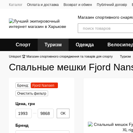
Перейти к основному контенту
Каталог
Оплата и доставка
Возврат и обмен
Публічний договір
Магазин спортивного снар
Спорт
Туризм
Одежда
Велосипе
Unisport 🏆 Магазин спортивного спорядження та товарів для спорту
Туризм
Спальные мешки Fjord Nan
Бренд:
Fjord Nansen
Очистить фильтр
Цена, грн
От Цена, грн
До Цена, грн
OK
Бренд