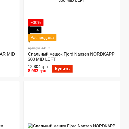
−30%
4
Распродажа
Артикул: 44162
MAR MID
Спальный мешок Fjord Nansen NORDKAPP
300 MID LEFT
12 804 грн
Купить
8 963 грн