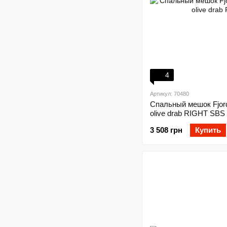
4
Артикул: 70480
Спальный мешок Fjo
olive drab RIGHT SBS
3 508 грн
Купить