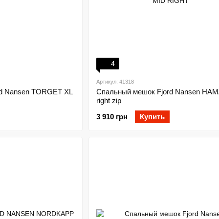
4
Артикул: 41318
rd Nansen TORGET XL
Спальный мешок Fjord Nansen HA
right zip
3 910 грн
Купить