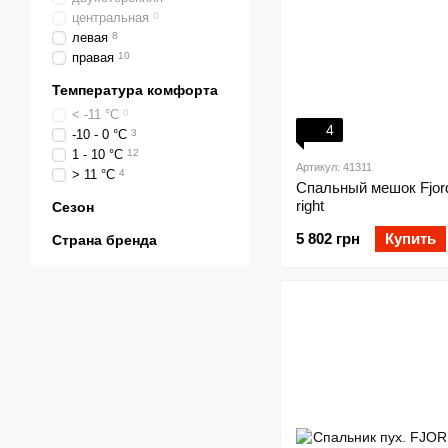
центральная
0
левая
8
правая
10
Температура комфорта
< -11 °C
0
4
-10 - 0 °C
3
1 - 10 °C
12
Артикул: 41311
> 11 °C
4
Спальный мешок Fjo
right
Сезон
5 802 грн
Купить
Страна бренда