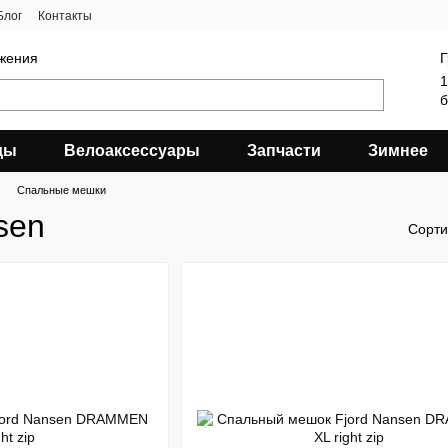
Блог
Контакты
яжения
Г
1
б
ды
Велоаксессуары
Запчасти
Зимнее
Спальные мешки
sen
Сорти