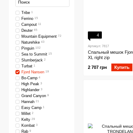
Tribe
1
Ferrino
15
Campout
11
Deuter
65
4
Mountain Equipment
72
Naturehike
43
Артикул: 7817
Pinguin
102
Спальный мешок Fjo
Sea to Summit
15
XL right zip
Slumberjack
2
Turbat
1
2 707 грн
Купить
Fjord Nansen
19
Bo-Camp
4
High Peak
3
Highlander
3
Grand Canyon
9
Hannah
21
Easy Camp
1
Millet
2
Kelty
29
Kombat
3
Rab
9