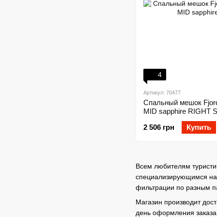
4
Артикул: 70477
Спальный мешок Fjo
MID sapphire RIGHT 
2 506 грн
Купить
Всем любителям туристич
специализирующимся на с
фильтрации по разным па
Магазин производит дост
день оформления заказа,