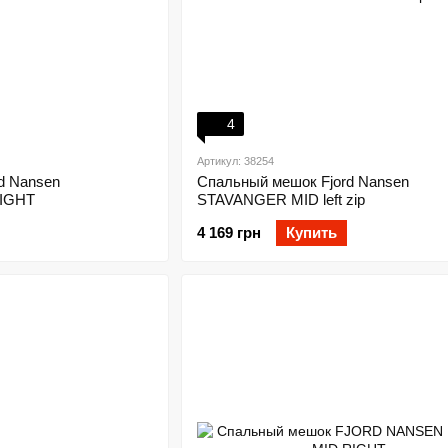
4
Артикул: 38254
d Nansen
Спальный мешок Fjord Nansen
IGHT
STAVANGER MID left zip
4 169 грн
Купить