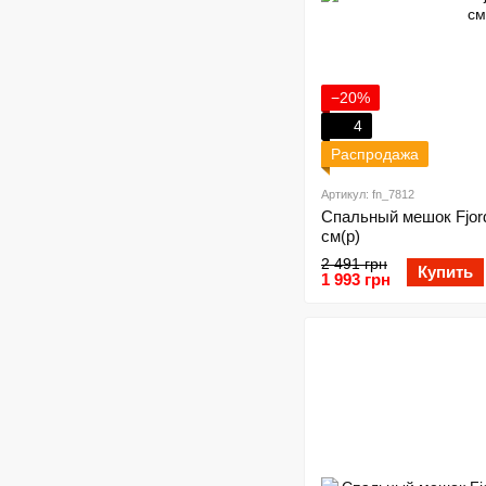
−20%
4
Распродажа
Артикул: fn_7812
Спальный мешок Fjor
см(р)
2 491 грн
Купить
1 993 грн