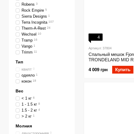
Robens
3
Rock Empire
5
Sierra Designs
1
Terra Incognita
107
Therm-A-Rest
24
Wechsel
10
4
Tramp
16
Vango
1
Артикул: 37804
Trimm
11
Спальный мешок Fjor
TRONDELAND MID R
Тип
квилт
0
4 009 грн
Купить
одеяло
1
кокон
18
Вес
< 1 кг
6
1 - 1.5 кг
8
1.5 - 2 кг
4
> 2 кг
1
Молния
двухсторонняя
0