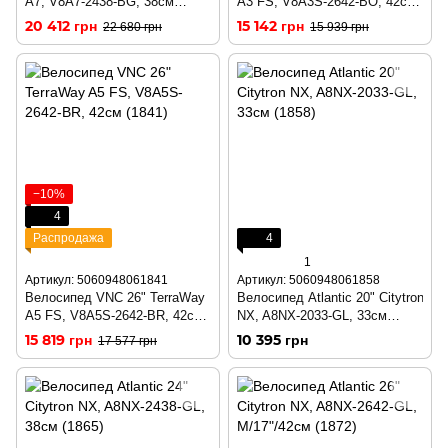
A7, V8A7-2438-BG, 38см
A3 FS, V8A3S-2642-BO, 42см
(1797)
(1827)
20 412 грн
15 142 грн
22 680 грн
15 939 грн
−10%
4
Распродажа
4
1
Артикул: 5060948061841
Артикул: 5060948061858
Велосипед VNC 26" TerraWay
Велосипед Atlantic 20" Citytron
A5 FS, V8A5S-2642-BR, 42см
NX, A8NX-2033-GL, 33см
(1841)
(1858)
15 819 грн
10 395 грн
17 577 грн