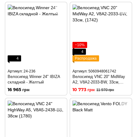
−10%
4
4
Распродажа
Артикул: 24-236
Артикул: 5060948061742
Велосипед Winner 24" IBIZA
Велосипед VNC 20" MidWay
складной - Желтый
A2, V8A2-2033-BW, 33см,
(1742)
16 965 грн
10 773 грн
11 970 грн