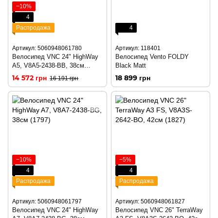
−10%
4
Распродажа
4
Артикул: 5060948061780
Артикул: 118401
Велосипед VNC 24" HighWay
Велосипед Vento FOLDY
A5, V8A5-2438-BB, 38см
Black Matt
(1780)
14 572 грн
18 899 грн
16 191 грн
−10%
−5%
4
4
Распродажа
Распродажа
Артикул: 5060948061797
Артикул: 5060948061827
Велосипед VNC 24" HighWay
Велосипед VNC 26" TerraWay