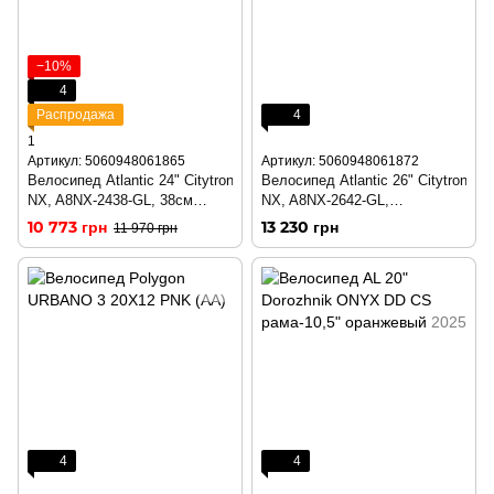
−10%
4
Распродажа
4
1
Артикул: 5060948061865
Артикул: 5060948061872
Велосипед Atlantic 24" Citytron
Велосипед Atlantic 26" Citytron
NX, A8NX-2438-GL, 38см
NX, A8NX-2642-GL,
(1865)
M/17"/42см (1872)
10 773 грн
13 230 грн
11 970 грн
4
4