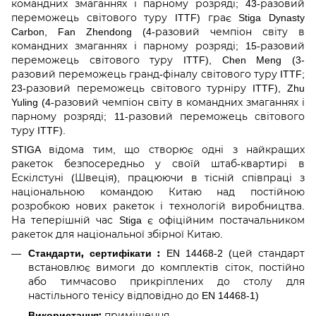
командних змаганнях і парному розряді; 43-разовий
переможець світового туру ITTF) грає Stiga Dynasty
Carbon, Fan Zhendong (4-разовий чемпіон світу в
командних змаганнях і парному розряді; 15-разовий
переможець світового туру ITTF), Chen Meng (3-
разовий переможець гранд-фіналу світового туру ITTF;
23-разовий переможець світового турніру ITTF), Zhu
Yuling (4-разовий чемпіон світу в командних змаганнях і
парному розряді; 11-разовий переможець світового
туру ITTF).
STIGA відома тим, що створює одні з найкращих
ракеток безпосередньо у своїй штаб-квартирі в
Ескілстуні (Швеція), працюючи в тісній співпраці з
національною командою Китаю над постійною
розробкою нових ракеток і технологій виробництва.
На теперішній час Stiga є офіційним постачальником
ракеток для національної збірної Китаю.
Стандарти, сертифікати :
EN 14468-2 (цей стандарт
встановлює вимоги до комплектів сіток, постійно
або тимчасово прикріплених до столу для
настільного тенісу відповідно до EN 14468-1)
Використання:
приміщення