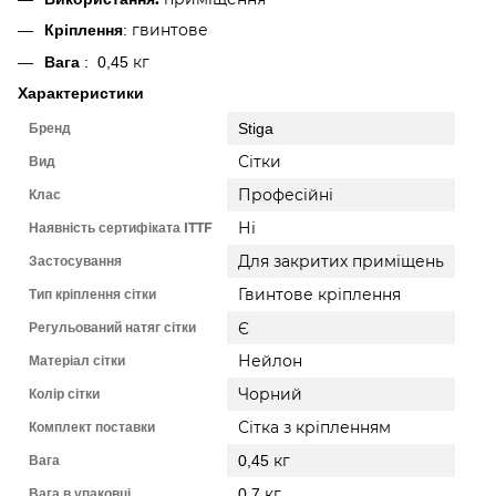
Кріплення
: гвинтове
Вага
: 0,45 кг
Характеристики
Бренд
Stiga
Вид
Сітки
Клас
Професійні
Наявність сертифіката ITTF
Ні
Застосування
Для закритих приміщень
Тип кріплення сітки
Гвинтове кріплення
Регульований натяг сітки
Є
Матеріал сітки
Нейлон
Колір сітки
Чорний
Комплект поставки
Сітка з кріпленням
Вага
0,45 кг
Вага в упаковці
0,7 кг