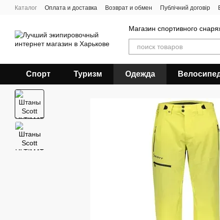
Перейти к основному контенту
Каталог
Оплата и доставка
Возврат и обмен
Публічний договір
Магазин спортивного снар
Спорт
Туризм
Одежда
Велосипе