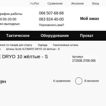
Сравнение
Укр
Рус
Желания
Вход
066 507-68-68
рафик работы:
Мой заказ
063 924-40-00
0:00-20:00
ез выходных
Перезвонить вам?
Тактическое
Оборудование
Прокат
ення та товарів для спорту
Одежда
Горнолыжные штаны
t
Штаны Scott ULTIMATE DRYO 10 жёлтые - S
 DRYO 10 жёлтые - S
Артикул
272508.3709.006
грн
К сравнению
В желания