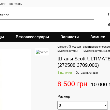
Блог
Контакты
яжения
Г
1
б
ды
Велоаксессуары
Запчасти
Зимнее
Unisport 🏆 Магазин спортивного спорядж
Мужские штаны
Мужские штаны Scot
Штаны Scott ULTIMATE
(272508.3709.006)
В наличии
Оставить отзыв
8 500 грн
10 000 
Размер