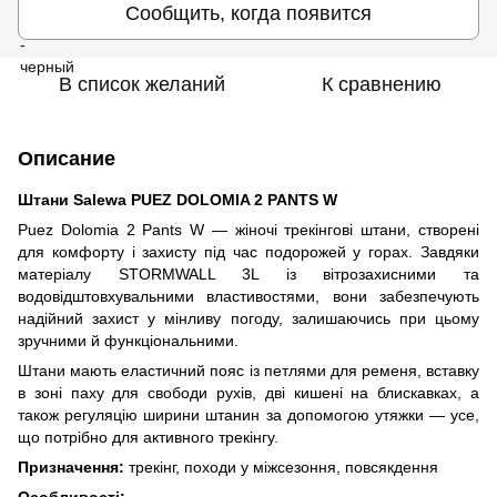
Сообщить, когда появится
В список желаний
К сравнению
Описание
Штани Salewa PUEZ DOLOMIA 2 PANTS W
Puez Dolomia 2 Pants W — жіночі трекінгові штани, створені
для комфорту і захисту під час подорожей у горах. Завдяки
матеріалу STORMWALL 3L із вітрозахисними та
водовідштовхувальними властивостями, вони забезпечують
надійний захист у мінливу погоду, залишаючись при цьому
зручними й функціональними.
Штани мають еластичний пояс із петлями для ременя, вставку
в зоні паху для свободи рухів, дві кишені на блискавках, а
також регуляцію ширини штанин за допомогою утяжки — усе,
що потрібно для активного трекінгу.
Призначення:
трекінг, походи у міжсезоння, повсякдення
Особливості: