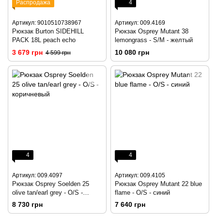
Распродажа
4
Артикул: 9010510738967
Артикул: 009.4169
Рюкзак Burton SIDEHILL
Рюкзак Osprey Mutant 38
PACK 18L peach echo
lemongrass - S/M - желтый
3 679 грн
10 080 грн
4 599 грн
4
4
Артикул: 009.4097
Артикул: 009.4105
Рюкзак Osprey Soelden 25
Рюкзак Osprey Mutant 22 blue
olive tan/earl grey - O/S -
flame - O/S - синий
коричневый
8 730 грн
7 640 грн