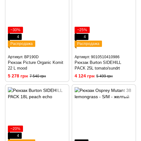
−30%
−25%
4
4
Распродажа
Распродажа
Артикул: BP190D
Артикул: 9010510410986
Рюкзак Picture Organic Komit
Рюкзак Burton SIDEHILL
22 L mood
PACK 25L tomato/sundrt
5 278 грн
4 124 грн
7 540 грн
5 499 грн
−20%
4