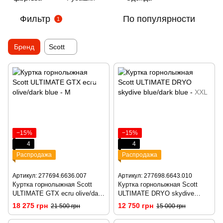
Фильтр
По популярности
1
Бренд
Scott
−15%
−15%
4
4
Распродажа
Распродажа
Артикул: 277694.6636.007
Артикул: 277698.6643.010
Куртка горнолыжная Scott
Куртка горнолыжная Scott
ULTIMATE GTX ecru olive/dark
ULTIMATE DRYO skydive
blue - M
blue/dark blue - XXL
18 275 грн
12 750 грн
21 500 грн
15 000 грн