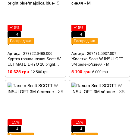
−15%
−15%
4
4
Распродажа
Распродажа
Артикул: 277722.6468.006
Артикул: 267471.5937.007
Куртка горнолыжная Scott W
Жилетка Scott W INSULOFT
ULTIMATE DRYO 10 bright
3M зелёно/синяя - M
blue/majolica blue - S
10 625 грн
5 100 грн
12 500 грн
6 000 грн
−15%
−15%
4
4