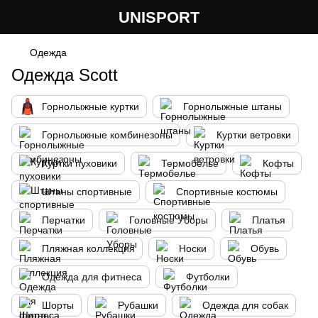
UNISPORT
Одежда
Одежда Scott
Горнолыжные куртки
Горнолыжные штаны
Горнолыжные комбинезоны
Куртки ветровки
Куртки пуховики
Термобелье
Кофты
Штаны спортивные
Спортивные костюмы
Перчатки
Головные Уборы
Платья
Пляжная коллекция
Носки
Обувь
Одежда для фитнеса
Футболки
Шорты
Рубашки
Одежда для собак