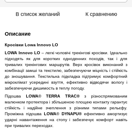
В список желаний
К сравнению
Описание
Кросівки Lowa Innovo LO
LOWA
Innovo
LO
– легкі чоловічі трекінгові кросівки. Ідеально
підходять як для коротких одноденних походів, так і для
тривалих трекінгових маршрутів. Верх кросівок виконаний з
комбінації замші та текстилю, забезпечуючи міцність і стійкість
до зношування. Текстильна підкладка підтримує комфортний
мікроклімат усередині взуття, ефективно відводячи вологу і
забезпечуючи дишимость в теплу погоду.
Підошва
LOWA
®
TERRA
TRAC®
з різноспрямованим
малюнком протектора і збільшеною площею контакту гарантує
стійкість і надійне зчеплення з різними типами рельєфу.
Проміжна підошва
LOWA
®
DYNAPU®
ефективно амортизує
ударні навантаження на стопу і забезпечує комфорт навіть
при тривалих переходах.