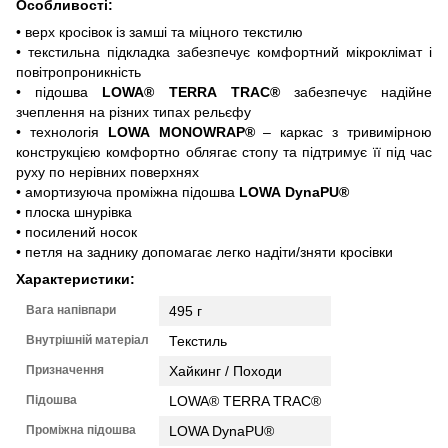
Особливості:
• верх кросівок із замші та міцного текстилю
• текстильна підкладка забезпечує комфортний мікроклімат і
повітропроникність
• підошва
LOWA®
TERRA
TRAC®
забезпечує надійне
зчеплення на різних типах рельєфу
• технологія
LOWA
MONOWRAP®
– каркас з тривимірною
конструкцією комфортно облягає стопу та підтримує її під час
руху по нерівних поверхнях
• амортизуюча проміжна підошва
LOWA
DynaPU®
• плоска шнурівка
• посилений носок
• петля на заднику допомагає легко надіти/зняти кросівки
Характеристики:
Вага напівпари
495 г
Внутрішній матеріал
Текстиль
Призначення
Хайкинг / Походи
Підошва
LOWA® TERRA TRAC®
Проміжна підошва
LOWA DynaPU®