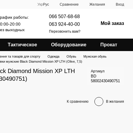
Сравнение
Укр
Рус
Желания
Вход
066 507-68-68
рафик работы:
Мой заказ
063 924-40-00
0:00-20:00
ез выходных
Перезвонить вам?
Тактическое
Оборудование
Прокат
ення та товарів для спорту
Одежда
Обувь
Мужская обувь
вки мужские Black Diamond Mission XP LTH (Olive, 7,5)
ck Diamond Mission XP LTH
Артикул
BD
430490751)
58002430490751
К сравнению
В желания