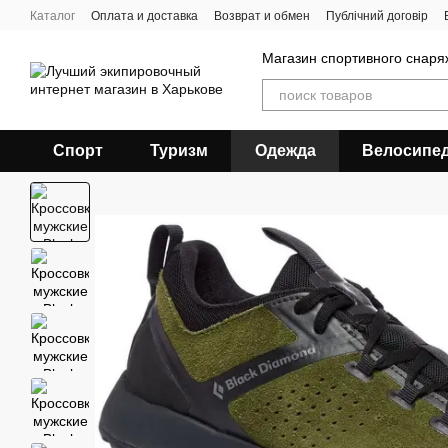
Перейти к основному контенту
Каталог
Оплата и доставка
Возврат и обмен
Публічний договір
Магазин спортивного снар
Спорт
Туризм
Одежда
Велосипе