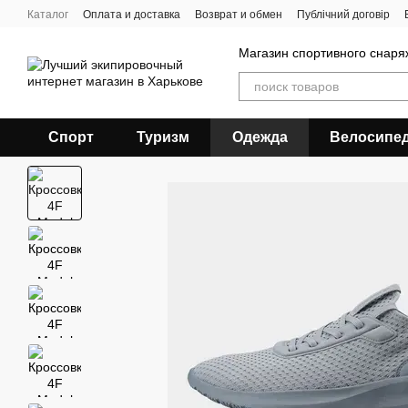
Перейти к основному контенту
Каталог
Оплата и доставка
Возврат и обмен
Публічний договір
Магазин спортивного снар
Спорт
Туризм
Одежда
Велосипе