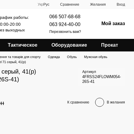
Сравнение
Укр
Рус
Желания
Вход
066 507-68-68
рафик работы:
Мой заказ
063 924-40-00
0:00-20:00
ез выходных
Перезвонить вам?
Тактическое
Оборудование
Прокат
ення та товарів для спорту
Одежда
Обувь
Мужская обувь
l 71 серый, 41(р)
 серый, 41(р)
Артикул
4FRSS24FLOWM054-
6S-41)
26S-41
рн
К сравнению
В желания