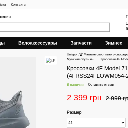
Блог
Контакты
яжения
Г
1
б
ды
Велоаксессуары
Запчасти
Зимнее
Unisport 🏆 Магазин спортивного спорядж
Мужская обувь 4F
Кроссовки 4F Mode
Кроссовки 4F Model 71
(4FRSS24FLOWM054-2
В наличии
Оставить отзыв
2 399 грн
2 999 г
Размер