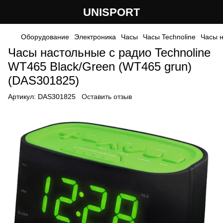
UNISPORT
Оборудование
Электроника
Часы
Часы Technoline
Часы н
Часы настольные с радио Technoline
WT465 Black/Green (WT465 grun)
(DAS301825)
Артикул:
DAS301825
Оставить отзыв