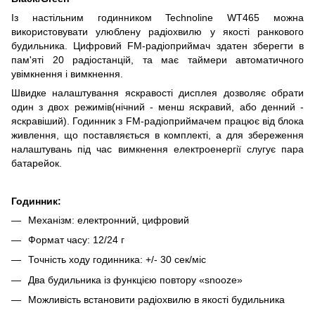
Із настільним годинником Technoline WT465 можна
використовувати улюблену радіохвилю у якості ранкового
будильника. Цифровий FM-радіоприймач здатен зберегти в
пам'яті 20 радіостанцій, та має таймери автоматичного
увімкнення і вимкнення.
Швидке налаштування яскравості дисплея дозволяє обрати
один з двох режимів(нічний - менш яскравий, або денний -
яскравіший). Годинник з FM-радіоприймачем працює від блока
живлення, що поставляється в комплекті, а для збереження
налаштувань під час вимкнення електроенергії слугує пара
батарейок.
Годинник:
Механізм: електронний, цифровий
Формат часу: 12/24 г
Точність ходу годинника: +/- 30 сек/міс
Два будильника із функцією повтору «snooze»
Можливість встановити радіохвилю в якості будильника