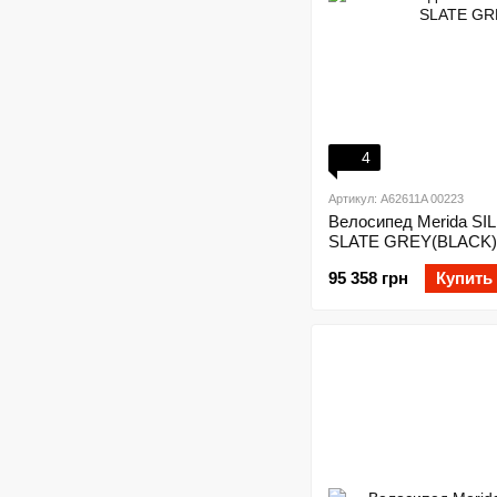
4
Артикул: A62611A 00223
Велосипед Merida S
SLATE GREY(BLACK)
95 358 грн
Купить