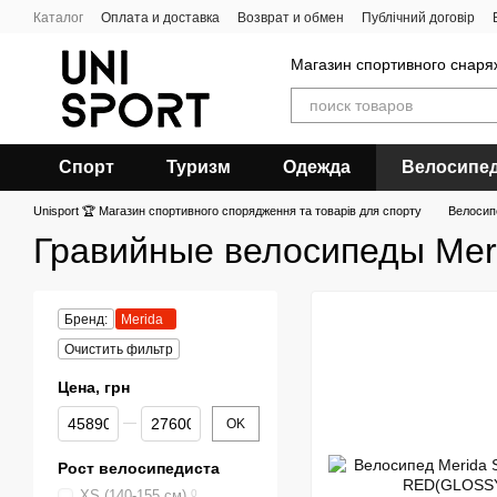
Перейти к основному контенту
Каталог
Оплата и доставка
Возврат и обмен
Публічний договір
Магазин спортивного снар
Спорт
Туризм
Одежда
Велосипе
Unisport 🏆 Магазин спортивного спорядження та товарів для спорту
Велоси
Гравийные велосипеды Mer
Бренд:
Merida
Очистить фильтр
Цена, грн
От Цена, грн
До Цена, грн
OK
Рост велосипедиста
XS (140-155 см)
0