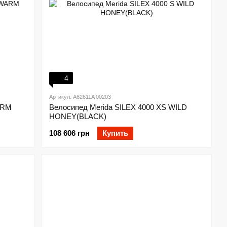
4
Артикул: A62611A 00203
ARM
Велосипед Merida SILEX 4000 XS WILD
HONEY(BLACK)
108 606 грн
Купить