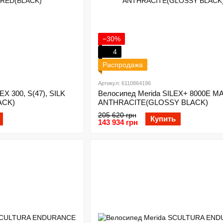
−30%
4
Распродажа
Артикул: 6110864196
EX 300, S(47), SILK
Велосипед Merida SILEX+ 8000E M
ACK)
ANTHRACITE(GLOSSY BLACK)
205 620 грн
Купить
143 934 грн