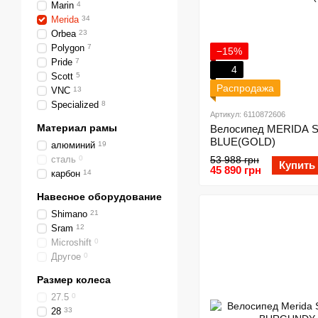
Marin
4
Merida
34
Orbea
23
Polygon
7
−15%
Pride
7
4
Scott
5
Распродажа
VNC
13
Specialized
8
Артикул: 6110872606
Материал рамы
Велосипед MERIDA SI
BLUE(GOLD)
алюминий
19
сталь
0
53 988 грн
Купить
45 890 грн
карбон
14
Навесное оборудование
Shimano
21
Sram
12
Microshift
0
Другое
0
Размер колеса
27.5
0
28
33