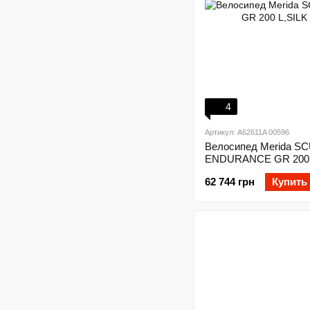
4
Артикул: A62611A 00596
Велосипед Merida S
ENDURANCE GR 200 
BORK(BK)
62 744 грн
Купить