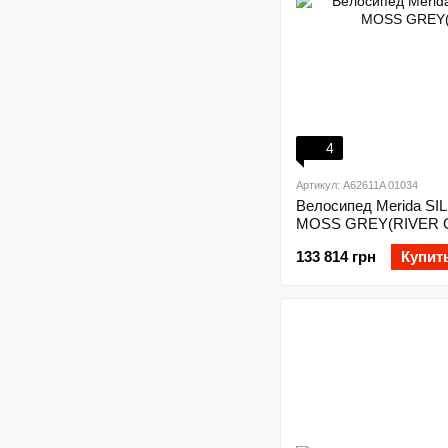
4
Артикул: A62611A 01034
Велосипед Merida SI
MOSS GREY(RIVER 
133 814 грн
Купит