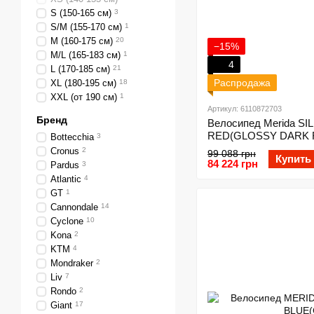
S (150-165 см)
3
S/M (155-170 см)
1
M (160-175 см)
20
−15%
M/L (165-183 см)
1
4
L (170-185 см)
21
Распродажа
XL (180-195 см)
18
XXL (от 190 см)
1
Артикул: 6110872703
Бренд
Велосипед Merida S
RED(GLOSSY DARK 
Bottecchia
3
Cronus
2
99 088 грн
Купить
84 224 грн
Pardus
3
Atlantic
4
GT
1
Cannondale
14
Cyclone
10
Kona
2
KTM
4
Mondraker
2
Liv
7
Rondo
2
Giant
17