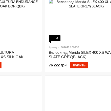
4
Артикул: A62611A 00233
CULTURA
Велосипед Merida SILEX 400 XS W
XS SILK OAK
SLATE GREY(BLACK)
76 222 грн
Купить