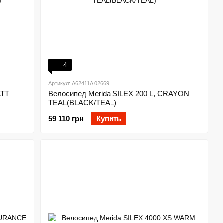
4
Артикул: A62411A 02669
ATT
Велосипед Merida SILEX 200 L, CRAYON
TEAL(BLACK/TEAL)
59 110 грн
Купить