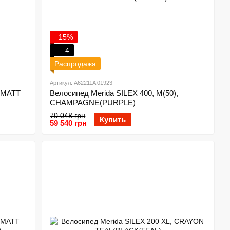
−15%
4
Распродажа
Артикул: A62211A 01923
, MATT
Велосипед Merida SILEX 400, M(50),
CHAMPAGNE(PURPLE)
70 048 грн
Купить
59 540 грн