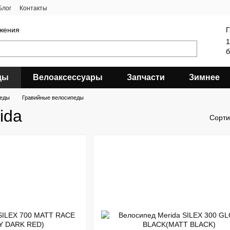
Блог
Контакты
яжения
Г
1
б
ды
Велоаксессуары
Запчасти
Зимнее
педы
Гравийные велосипеды
ida
Сорти