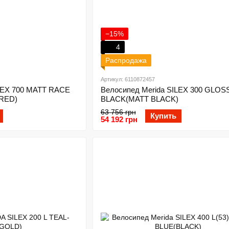
−15%
4
Распродажа
Артикул: 6110872457
ILEX 700 MATT RACE
Велосипед Merida SILEX 300 GLOS
RED)
BLACK(MATT BLACK)
63 756 грн
Купить
54 192 грн