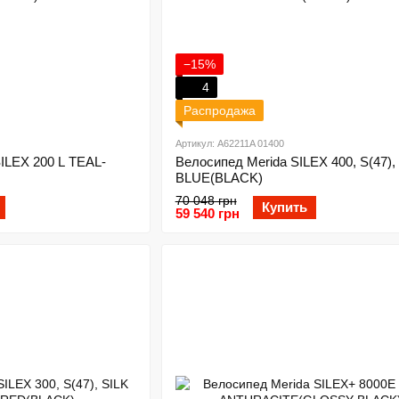
−15%
4
Распродажа
Артикул: A62211A 01400
LEX 200 L TEAL-
Велосипед Merida SILEX 400, S(47)
BLUE(BLACK)
70 048 грн
Купить
59 540 грн