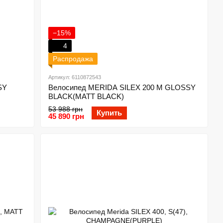
−15%
4
Распродажа
Артикул: 6110872543
SY
Велосипед MERIDA SILEX 200 M GLOSSY
BLACK(MATT BLACK)
53 988 грн
Купить
45 890 грн