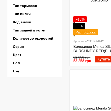
Тип тормозов
Тип вилки
−15%
Ход вилки
4
Тип задней втулки
Распродажа
Количество скоростей
Артикул: A62211A 01927
Велосипед Merida SIL
Серия
BURGUNDY RED(BL
Цвет
62 656 грн
Купить
53 258 грн
Пол
Год