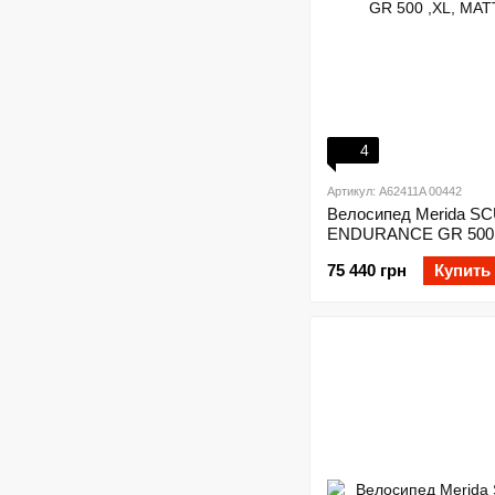
4
Артикул: A62411A 00442
Велосипед Merida S
ENDURANCE GR 500 
GREY(BK
75 440 грн
Купить