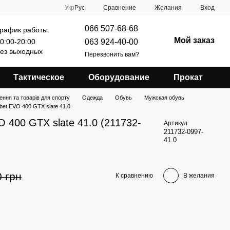
Сравнение
Укр
Рус
Желания
Вход
066 507-68-68
рафик работы:
Мой заказ
063 924-40-00
0:00-20:00
ез выходных
Перезвонить вам?
Тактическое
Оборудование
Прокат
ення та товарів для спорту
Одежда
Обувь
Мужская обувь
bet EVO 400 GTX slate 41.0
O 400 GTX slate 41.0 (211732-
Артикул
211732-0997-
41.0
0 грн
К сравнению
В желания