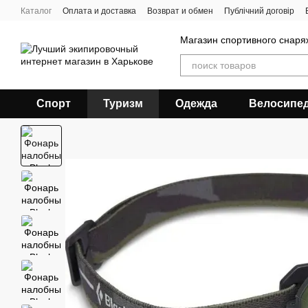
Перейти к основному контенту
Каталог
Оплата и доставка
Возврат и обмен
Публічний договір
Магазин спортивного снар
Спорт
Туризм
Одежда
Велосипе