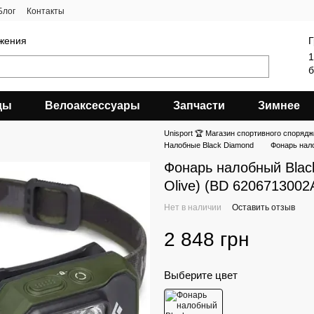
Блог
Контакты
яжения
Г
1
б
ды
Велоаксессуары
Запчасти
Зимнее
Unisport 🏆 Магазин спортивного спорядж
Налобные Black Diamond
Фонарь нало
Фонарь налобный Blac
Olive) (BD 6206713002
Нет в наличии
Оставить отзыв
2 848 грн
Выберите цвет