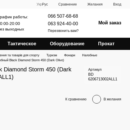
Сравнение
Укр
Рус
Желания
Вход
066 507-68-68
рафик работы:
Мой заказ
063 924-40-00
0:00-20:00
ез выходных
Перезвонить вам?
Тактическое
Оборудование
Прокат
ення та товарів для спорту
Туризм
Фонари
Налобные
бный Black Diamond Storm 450 (Dark Olive)
k Diamond Storm 450 (Dark
Артикул
BD
ALL1)
6206713002ALL1
К сравнению
В желания