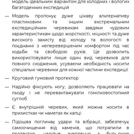
модель ідеальним варіантом для холодних і вологих
багатоденних експедицій
Модель пропонує дуже цікаву альтернативу
пластиковим та іншим екстремальним
експедиційним черевикам завдяки чудовим
характеристикам щодо жорсткості, міцності та дуже
високого захисту від холоду та вологості в
поєднанні з неперевершеним комфортом під час
ходьби та свободою рухів. Це дозволить
використовувати лише один вид черевиків для
повного сходження, усуваючи необхідність носити
спеціальні черевики для кожної частини експедиції
Круговий гумовий протектор
Надійно фіксують ногу, дозволяють працювати на
льоду і не перевантажувати гомілковостопний
суглоб
Є внутрішній черевик, який можна носити в
прихистках чи наметах як капці
Підошва поглинає удари та вібрації, забезпечує
самоочищення від каменів, що потрапили в
протектор, надійне зчеплення з будь-якою