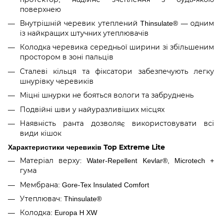
поверхнею
Внутрішній черевик утеплений Thinsulate® — одним
із найкращих штучних утеплювачів
Колодка черевика середньої ширини зі збільшеним
простором в зоні пальців
Сталеві кільця та фіксатори забезпечують легку
шнурівку черевиків
Міцні шнурки не бояться вологи та забруднень
Подвійні шви у найуразливіших місцях
Наявність ранта дозволяє використовувати всі
види кішок
Характеристики черевиків Top Extreme Lite
Матеріал верху: Water-Repellent Kevlar®, Microtech +
гума
Мембрана: Gore-Tex Insulated Comfort
Утеплювач: Thinsulate®
Колодка: Europa H XW