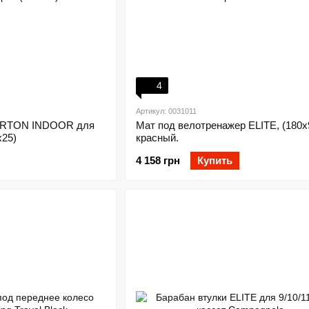
4
Артикул: 0031011
PERTON INDOOR для
Мат под велотренажер ELITE, (180х
х25)
красный.
4 158 грн
Купить