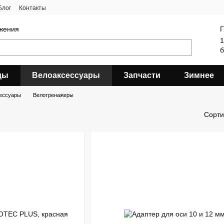
Блог
Контакты
яжения
Г
1
б
ды
Велоаксессуары
Запчасти
Зимнее
ессуары
Велотренажеры
Сорти