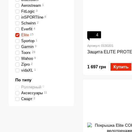
Aerostream
1
FitLogic
3
inSPORTline
6
Schwinn
2
Everfit
4
4
Elite
15
Sportop
1
Артикул: 0130201
Garmin
3
Защита ELITE PROTE
Toorx
26
Wahoo
9
Zipro
2
1 697 грн
Купить
vidaXL
1
По типу
Роллерный
0
Аксессуары
11
Смарт
2