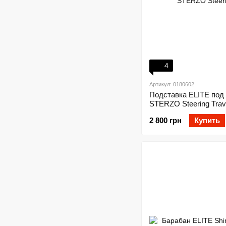
4
Артикул: 0180602
Подставка ELITE под
STERZO Steering Trav
2 800 грн
Купить