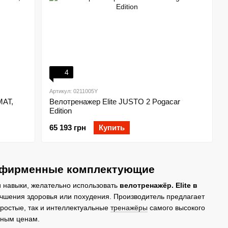
4
Артикул: 0211005Y
MAT,
Велотренажер Elite JUSTO 2 Pogacar
Edition
65 193 грн
Купить
 и фирменные комплектующие
и навыки, желательно использовать
велотренажёр. Elite в
учшения здоровья или похудения. Производитель предлагает
ростые, так и интеллектуальные
тренажёры
самого высокого
пным ценам.