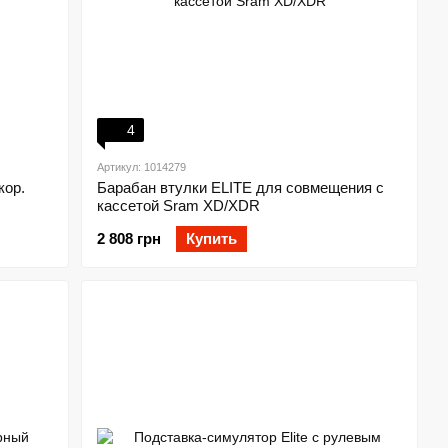
4
Артикул: 1014279
кор.
Барабан втулки ELITE для совмещения с
кассетой Sram XD/XDR
2 808 грн
Купить