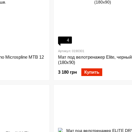
4
Артикул: 0190301
o Microspline MTB 12
Мат под велотренажер Elite, черный
(180х90)
3 180 грн
Купить