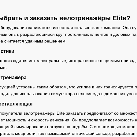
ыбрать и заказать велотренажёры Elite?
борудования занимается известная итальянская компания. Она сущ
ный опыт, разрастающийся круг постоянных клиентов и деловых п
ра считается удачным решением.
истики
а производятся интеллектуальные, интерактивные с прямым привод
мя.
отренажёра
рукцией устроены таким образом, что усилие в них транслируется 
одит для использования симулятора велосипеда в домашних усло
составляющая
окупатели велотренажёры Elite заказать предпочитают со множест
ет мощность и скорость движения. Он предполагает возможность н
пцией симулирования нагрузок на подъём. С его помощью можно им
ритель мощности, так называемый оптический сенсор, разработан