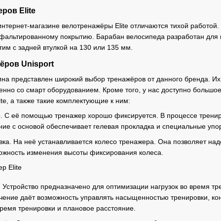
ров Elite
тернет-магазине велотренажёры Elite отличаются тихой работой. М
альтированному покрытию. Барабан велосипеда разработан для ка
тим с задней втулкой на 130 или 135 мм.
ёров Unisport
ина представлен широкий выбор тренажёров от данного бренда. И
нно со смарт оборудованием. Кроме того, у нас доступно большое
te, а также такие комплектующие к ним:
о. С её помощью тренажер хорошо фиксируется. В процессе трени
ие с основой обеспечивает гелевая прокладка и специальные упо
ка. На неё устанавливается колесо тренажера. Она позволяет над
ожность изменения высоты фиксирования колеса.
 Устройство предназначено для оптимизации нагрузок во время тр
ение даёт возможность управлять насыщенностью тренировки, конт
время тренировки и плановое расстояние.