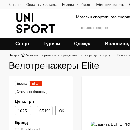
Перейти к основному контенту
Каталог
Оплата и доставка
Возврат и обмен
Публічний договір
Магазин спортивного снар
Спорт
Туризм
Одежда
Велосипе
Unisport 🏆 Магазин спортивного спорядження та товарів для спорту
Велоакс
Велотренажеры Elite
Бренд:
Elite
Очистить фильтр
Цена, грн
От Цена, грн
До Цена, грн
OK
Бренд
Blackburn
1