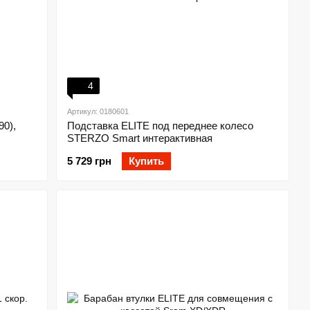
4
Артикул: 0180601
90),
Подставка ELITE под переднее колесо
STERZO Smart интерактивная
5 729 грн
Купить