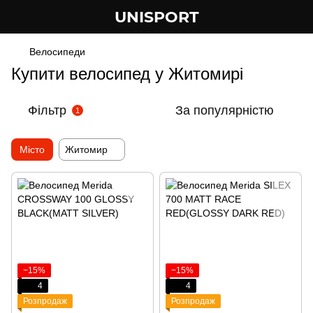
UNISPORT
Велосипеди
Купити велосипед у Житомирі
Фільтр
За популярністю
1
Місто
Житомир
−15%
−15%
4
4
Розпродаж
Розпродаж