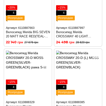
−20%
−15%
4
4
Розпродаж
Розпродаж
Артикул: 6110887663
Артикул: 6110887997
Велосипед Merida BIG.SEVEN
Велосипед Merida
20 MATT RACE RED(TEAL-
CROSSWAY 40 LIGHT
BLUE)
LIME(OLIVE/BLACK) рама S-
22 140 грн
24 498 грн
27 676 грн
28 820 грн
M
−15%
−15%
4
4
Розпродаж
Розпродаж
Артикул: 6110888329
Артикул: 6110888385