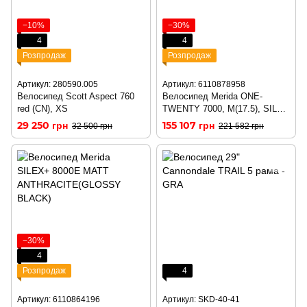
−10%
−30%
4
4
Розпродаж
Розпродаж
Артикул: 280590.005
Артикул: 6110878958
Велосипед Scott Aspect 760
Велосипед Merida ONE-
red (CN), XS
TWENTY 7000, M(17.5), SILK
GREEN/LIME
29 250 грн
155 107 грн
32 500 грн
221 582 грн
−30%
4
Розпродаж
4
Артикул: 6110864196
Артикул: SKD-40-41