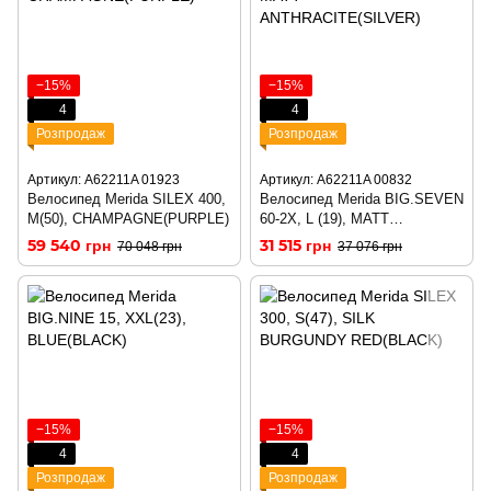
−15%
−15%
4
4
Розпродаж
Розпродаж
Артикул: A62211A 01923
Артикул: A62211A 00832
Велосипед Merida SILEX 400,
Велосипед Merida BIG.SEVEN
M(50), CHAMPAGNE(PURPLE)
60-2X, L (19), MATT
ANTHRACITE(SILVER)
59 540 грн
31 515 грн
70 048 грн
37 076 грн
−15%
−15%
4
4
Розпродаж
Розпродаж