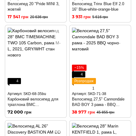
Велосипед 20 "Pride MINI 3,
Велосипед Trinx Blue Elf 2.0
жовтий
16“ Blue-white-orange-blue
17 541 грн
3 931 грн
20 636 грн
5 616 грн
−15%
4
4
Розпродаж
1
Артикул: SKD-68-35bu
Артикул: SKD-71-38
Карбоновий велосипед для
Велосипед 27,5" Cannondale
тріатлона BMC
BAD BOY 3 рама - BBQ
TIMEMACHINE TWO 105
чорно-матовий
72 000 грн
38 977 грн
45 855 грн
Carbon, рама M/L стан нового