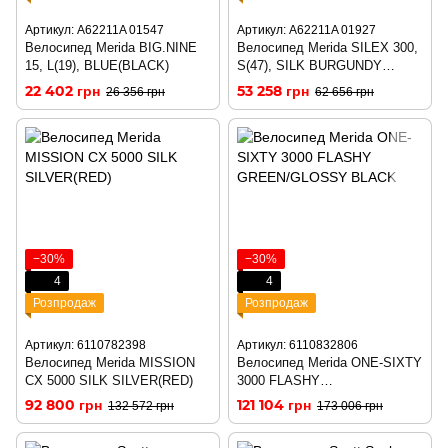
Артикул: A62211A 01547
Артикул: A62211A 01927
Велосипед Merida BIG.NINE
Велосипед Merida SILEX 300,
15, L(19), BLUE(BLACK)
S(47), SILK BURGUNDY
RED(BLACK)
22 402 грн
53 258 грн
26 356 грн
62 656 грн
−30%
−30%
4
4
Розпродаж
Розпродаж
Артикул: 6110782398
Артикул: 6110832806
Велосипед Merida MISSION
Велосипед Merida ONE-SIXTY
CX 5000 SILK SILVER(RED)
3000 FLASHY
GREEN/GLOSSY BLACK
92 800 грн
121 104 грн
132 572 грн
173 006 грн