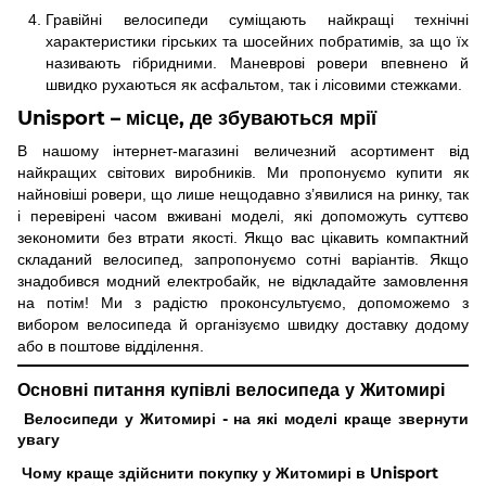
Гравійні велосипеди суміщають найкращі технічні
характеристики гірських та шосейних побратимів, за що їх
називають гібридними. Маневрові ровери впевнено й
швидко рухаються як асфальтом, так і лісовими стежками.
Unisport – місце, де збуваються мрії
В нашому інтернет-магазині величезний асортимент від
найкращих світових виробників. Ми пропонуємо купити як
найновіші ровери, що лише нещодавно з’явилися на ринку, так
і перевірені часом вживані моделі, які допоможуть суттєво
зекономити без втрати якості. Якщо вас цікавить компактний
складаний велосипед, запропонуємо сотні варіантів. Якщо
знадобився модний електробайк, не відкладайте замовлення
на потім! Ми з радістю проконсультуємо, допоможемо з
вибором велосипеда й організуємо швидку доставку додому
або в поштове відділення.
Основні питання купівлі велосипеда у Житомирі
Велосипеди у Житомирі - на які моделі краще звернути
увагу
Найпопулярніші моделі це гірські, у них зазвичай широкі
Чому краще здійснити покупку у Житомирі в Unisport