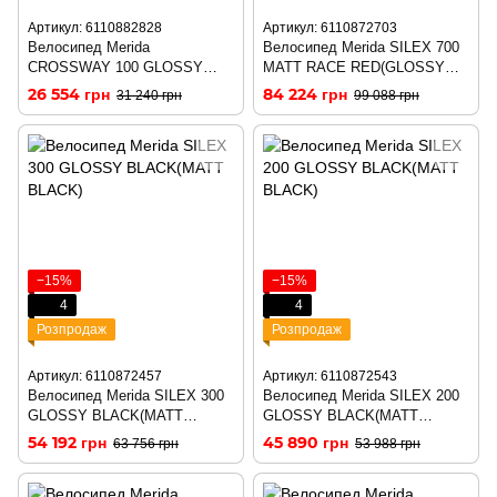
Артикул: 6110882828
Артикул: 6110872703
Велосипед Merida
Велосипед Merida SILEX 700
CROSSWAY 100 GLOSSY
MATT RACE RED(GLOSSY
BLACK(MATT SILVER)
DARK RED)
26 554 грн
84 224 грн
31 240 грн
99 088 грн
−15%
−15%
4
4
Розпродаж
Розпродаж
Артикул: 6110872457
Артикул: 6110872543
Велосипед Merida SILEX 300
Велосипед Merida SILEX 200
GLOSSY BLACK(MATT
GLOSSY BLACK(MATT
BLACK)
BLACK)
54 192 грн
45 890 грн
63 756 грн
53 988 грн