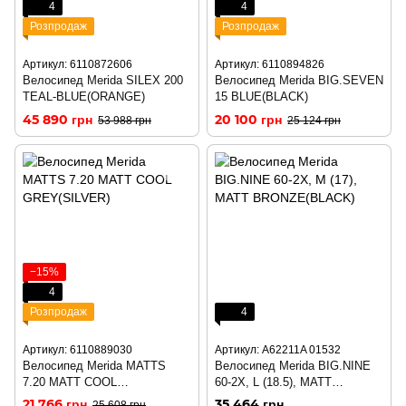
4
4
Розпродаж
Розпродаж
Артикул: 6110872606
Артикул: 6110894826
Велосипед Merida SILEX 200
Велосипед Merida BIG.SEVEN
TEAL-BLUE(ORANGE)
15 BLUE(BLACK)
45 890 грн
20 100 грн
53 988 грн
25 124 грн
−15%
4
Розпродаж
4
Артикул: 6110889030
Артикул: A62211A 01532
Велосипед Merida MATTS
Велосипед Merida BIG.NINE
7.20 MATT COOL
60-2X, L (18.5), MATT
GREY(SILVER)
BRONZE(BLACK)
21 766 грн
35 464 грн
25 608 грн