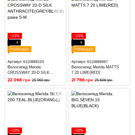
−15%
−15%
4
4
Розпродаж
Розпродаж
Артикул: 6110888103
Артикул: 6110888987
Велосипед Merida
Велосипед Merida MATTS
CROSSWAY 20-D SILK
7.20 LIME(RED)
ANTHRACITE(GREY/BLACK)
22 066 грн
21 766 грн
25 960 грн
25 608 грн
рама S-M
−15%
−20%