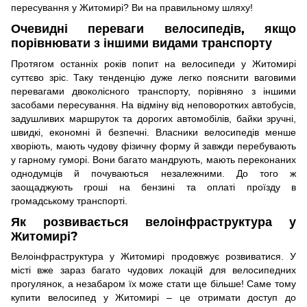
пересування у Житомирі? Ви на правильному шляху!
Очевидні переваги велосипедів, якщо
порівнювати з іншими видами транспорту
Протягом останніх років попит на велосипеди у Житомирі
суттєво зріс. Таку тенденцію дуже легко пояснити ваговими
перевагами двоколісного транспорту, порівняно з іншими
засобами пересування. На відміну від неповоротких автобусів,
задушливих маршруток та дорогих автомобілів, байки зручні,
швидкі, економні й безпечні. Власники велосипедів менше
хворіють, мають чудову фізичну форму й завжди перебувають
у гарному гуморі. Вони багато мандрують, мають переконаних
однодумців й почуваються незалежними. До того ж
заощаджують гроші на бензині та оплаті проїзду в
громадському транспорті.
Як розвивається велоінфраструктура у
Житомирі?
Велоінфраструктура у Житомирі продовжує розвиватися. У
місті вже зараз багато чудових локацій для велосипедних
прогулянок, а незабаром їх може стати ще більше! Саме тому
купити велосипед у Житомирі – це отримати доступ до