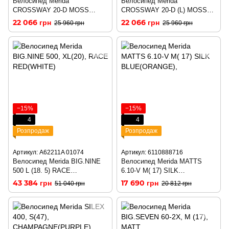
Велосипед Merida
Велосипед Merida
CROSSWAY 20-D MOSS
CROSSWAY 20-D (L) MOSS
GREEN(SILVER-
GREEN(SILVER-
22 066 грн
22 066 грн
25 960 грн
25 960 грн
GREEN/BLACK) рама S-M
GREEN/BLACK)
−15%
−15%
4
4
Розпродаж
Розпродаж
Артикул: A62211A 01074
Артикул: 6110888716
Велосипед Merida BIG.NINE
Велосипед Merida MATTS
500 L (18. 5) RACE
6.10-V M( 17) SILK
RED(WHITE)
BLUE(ORANGE),
43 384 грн
17 690 грн
51 040 грн
20 812 грн