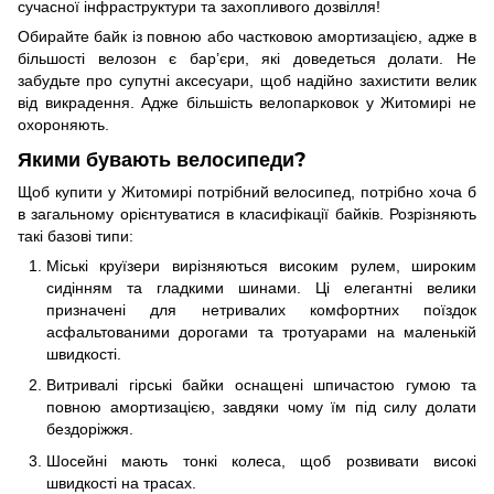
сучасної інфраструктури та захопливого дозвілля!
Обирайте байк із повною або частковою амортизацією, адже в
більшості велозон є бар’єри, які доведеться долати. Не
забудьте про супутні аксесуари, щоб надійно захистити велик
від викрадення. Адже більшість велопарковок у Житомирі не
охороняють.
Якими бувають велосипеди?
Щоб купити у Житомирі потрібний велосипед, потрібно хоча б
в загальному орієнтуватися в класифікації байків. Розрізняють
такі базові типи:
Міські круїзери вирізняються високим рулем, широким
сидінням та гладкими шинами. Ці елегантні велики
призначені для нетривалих комфортних поїздок
асфальтованими дорогами та тротуарами на маленькій
швидкості.
Витривалі гірські байки оснащені шпичастою гумою та
повною амортизацією, завдяки чому їм під силу долати
бездоріжжя.
Шосейні мають тонкі колеса, щоб розвивати високі
швидкості на трасах.