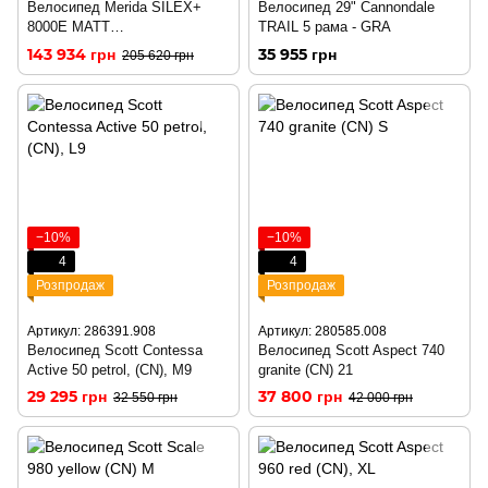
Велосипед Merida SILEX+
Велосипед 29" Cannondale
8000E MATT
TRAIL 5 рама - GRA
ANTHRACITE(GLOSSY
143 934 грн
35 955 грн
205 620 грн
BLACK)
−10%
−10%
4
4
Розпродаж
Розпродаж
Артикул: 286391.908
Артикул: 280585.008
Велосипед Scott Contessa
Велосипед Scott Aspect 740
Active 50 petrol, (CN), M9
granite (CN) 21
29 295 грн
37 800 грн
32 550 грн
42 000 грн