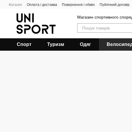
Перейти до основного контенту
Каталог
Оплата і доставка
Повернення і обмін
Публічний договір
Магазин спортивного спор
Спорт
Туризм
Одяг
Велосипе