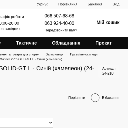
Порівняння
Укр
Рус
Бажання
Вхід
066 507-68-68
рафік роботи:
Мій кошик
063 924-40-00
0:00-20:00
ез вихідних
Передзвонити вам?
е
Тактичне
Обладнання
Прокат
ення та товарів для спорту
Велосипеди
Гірські велосипеди
Winner 29" SOLID-GT L - Cиній (хамелеон)
SOLID-GT L - Cиній (хамелеон) (24-
Артикул
24-210
Порівняти
В бажання