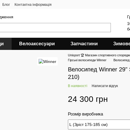
Блог
Контактна інформація
ядження
Г
1
б
ди
Велоаксесуари
Запчастини
Зимов
Unisport 🏆 Магазин спортивного спорядж
Гірські велосипеди Winner
Велосипед 
Велосипед Winner 29" 
210)
В наявності
Написати відгук
24 300 грн
Розмір виробника