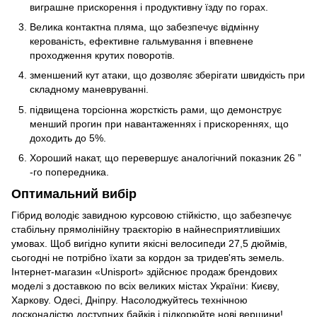
виграшне прискорення і продуктивну їзду по горах.
Велика контактна пляма, що забезпечує відмінну
керованість, ефективне гальмування і впевнене
проходження крутих поворотів.
зменшений кут атаки, що дозволяє зберігати швидкість при
складному маневруванні.
підвищена торсіонна жорсткість рами, що демонструє
менший прогин при навантаженнях і прискореннях, що
доходить до 5%.
Хороший накат, що перевершує аналогічний показник 26 ”
-го попередника.
Оптимальний вибір
Гібрид володіє завидною курсовою стійкістю, що забезпечує
стабільну прямолінійну траєкторію в найнесприятливіших
умовах. Щоб вигідно купити якісні велосипеди 27,5 дюймів,
сьогодні не потрібно їхати за кордон за тридев'ять земель.
Інтернет-магазин «Unisport» здійснює продаж брендових
моделі з доставкою по всіх великих містах України: Києву,
Харкову. Одесі, Дніпру. Насолоджуйтесь технічною
досконалістю доступних байків і підкорюйте нові вершини!