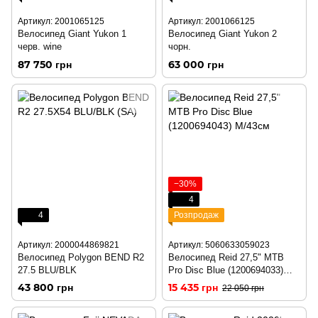
Артикул: 2001065125
Артикул: 2001066125
Велосипед Giant Yukon 1
Велосипед Giant Yukon 2
черв. wine
чорн.
87 750 грн
63 000 грн
−30%
4
4
Розпродаж
Артикул: 2000044869821
Артикул: 5060633059023
Велосипед Polygon BEND R2
Велосипед Reid 27,5" MTB
27.5 BLU/BLK
Pro Disc Blue (1200694033)
XS/33см
43 800 грн
15 435 грн
22 050 грн