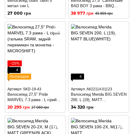
Велосипед Giant Talon 5
Велосипед 27,5" Cannondale
метал син L
BAD BOY 3 рама - BBQ
чорно-матовий
27 000 грн
38 977 грн
45 855 грн
−25%
4
Розпродаж
4
Артикул: SKD-19-43
Артикул: A62211A 01123
Велосипед 27,5" Pride
Велосипед Merida BIG.SEVEN
MARVEL 7.3 рама - L сірий
200, L (19), MATT
(гальма SRAM, задній
BLUE(WHITE)
20 295 грн
34 320 грн
27 060 грн
перемикач та монетка -
MICROSHIFT)