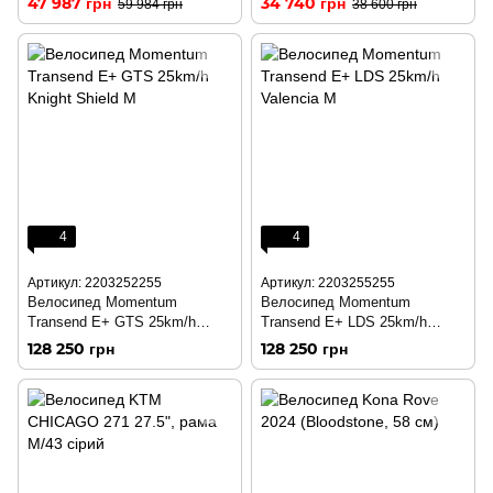
47 987 грн
34 740 грн
59 984 грн
38 600 грн
4
4
Артикул: 2203252255
Артикул: 2203255255
Велосипед Momentum
Велосипед Momentum
Transend E+ GTS 25km/h
Transend E+ LDS 25km/h
Knight Shield M
Valencia M
128 250 грн
128 250 грн