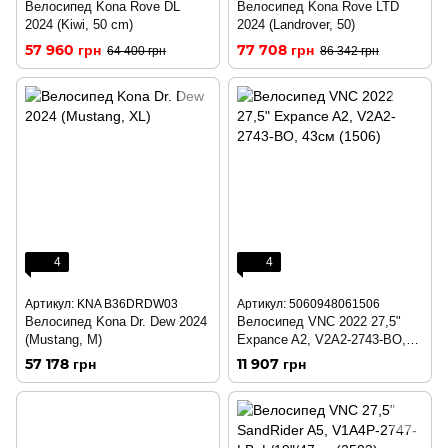
Велосипед Kona Rove DL
Велосипед Kona Rove LTD
2024 (Kiwi, 50 cm)
2024 (Landrover, 50)
57 960 грн
77 708 грн
64 400 грн
86 342 грн
4
4
Артикул: KNA B36DRDW03
Артикул: 5060948061506
Велосипед Kona Dr. Dew 2024
Велосипед VNC 2022 27,5"
(Mustang, M)
Expance A2, V2A2-2743-BO,
43см (1506)
57 178 грн
11 907 грн