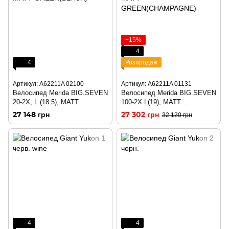
−15%
4
4
Розпродаж
Артикул: A62211A 02100
Артикул: A62211A 01131
Велосипед Merida BIG.SEVEN
Велосипед Merida BIG.SEVEN
20-2X, L (18.5), MATT
100-2X L(19), MATT
GREEN(BLACK)
GREEN(CHAMPAGNE)
27 148 грн
27 302 грн
32 120 грн
4
4