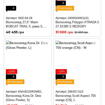
4
4
Розпродаж
Артикул: SKD-94-28
Артикул: 2000044901101
Велосипед 27,5" Marin
Велосипед Polygon XTRADA 5
BOBCAT TRAIL 5, рама S,
27.5X385 S RED/GRY
BLACK
40 455 грн
31 000 грн
32 600 грн
−20%
−10%
4
4
Розпродаж
Розпродаж
Артикул: KNA B22DRDW01
Артикул: 286357.010
Велосипед Kona Dr. Dew
Велосипед Scott Aspect 750
(Gloss Pewter, S)
orange (CN), L