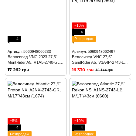
−10%
4
4
Розпродаж
Артикул: 5060948060233
Артикул: 5060948062497
Велосипед VNC 2023 27,5"
Велосипед VNC 27,5"
MontRider A5, V1A5-2740-GL,
SandRider A5, V1A4P-2743-LB,
40см (0233)
M/17"/43см (2497)
17 262 грн
16 330 грн
18 144 грн
−5%
−10%
4
4
Розпродаж
Розпродаж