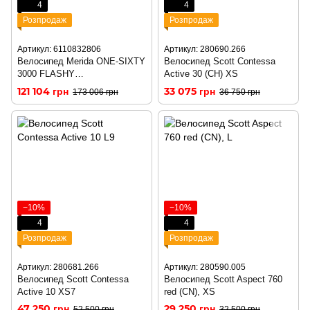
4
4
Розпродаж
Розпродаж
Артикул: 6110832806
Артикул: 280690.266
Велосипед Merida ONE-SIXTY
Велосипед Scott Contessa
3000 FLASHY
Active 30 (CH) XS
GREEN/GLOSSY BLACK
121 104 грн
33 075 грн
173 006 грн
36 750 грн
−10%
−10%
4
4
Розпродаж
Розпродаж
Артикул: 280681.266
Артикул: 280590.005
Велосипед Scott Contessa
Велосипед Scott Aspect 760
Active 10 XS7
red (CN), XS
47 250 грн
29 250 грн
52 500 грн
32 500 грн