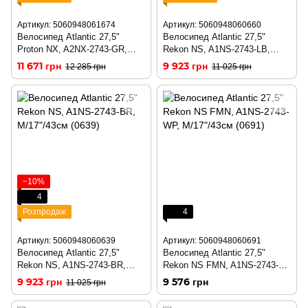
Артикул: 5060948061674
Артикул: 5060948060660
Велосипед Atlantic 27,5"
Велосипед Atlantic 27,5"
Proton NX, A2NX-2743-GR,
Rekon NS, A1NS-2743-LB,
M/17"/43см (1674)
M/17"/43см (0660)
11 671 грн
9 923 грн
12 285 грн
11 025 грн
−10%
4
Розпродаж
4
Артикул: 5060948060639
Артикул: 5060948060691
Велосипед Atlantic 27,5"
Велосипед Atlantic 27,5"
Rekon NS, A1NS-2743-BR,
Rekon NS FMN, A1NS-2743-
M/17"/43см (0639)
WP, M/17"/43см (0691)
9 923 грн
9 576 грн
11 025 грн