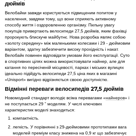
дюймів
Велобайки завжди користуються підвищеним попитом у
населення, завдяки тому, що вони сприяють активному
способу життя і оздоровленню організму. Пильну увагу
покупців привертають велосипеди 27,5 дюймів, яким фахівці
пророкують блискуче майбутнє. Нова розробка являє собою
«золоту середину» між маленькими колесами і 29 - дюймовим
варіантом, здатну забезпечити високу прохідність і накат.
Велобайк повинен відповідати умовам його експлуатації. Суто
в спортивних цілях можна використовувати найнер, але для
катання по пересіченій місцевості, парках і міських вулицях
ідеально підійдуть велосипеди 27,5 ціна яких в магазині
«Unisport» вигідно відрізняється своєю доступністю.
Відмінні переваги велосипедів 27,5 дюймів
Новомодний стандарт володіє всіма перевагами «
найнеров
» і
не поступається 29 ” моделям. У числі ключових
характеристик моделі знаходиться:
компактність.
легкість. У порівнянні з 29-дюймовими прототипами вага
моделей преміум класу знижена на 0,9 кг що забезпечує