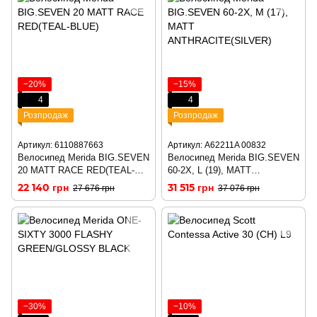
−20%
−15%
4
4
Розпродаж
Розпродаж
Артикул: 6110887663
Артикул: A62211A 00832
Велосипед Merida BIG.SEVEN
Велосипед Merida BIG.SEVEN
20 MATT RACE RED(TEAL-
60-2X, L (19), MATT
BLUE)
ANTHRACITE(SILVER)
22 140 грн
31 515 грн
27 676 грн
37 076 грн
−30%
−10%