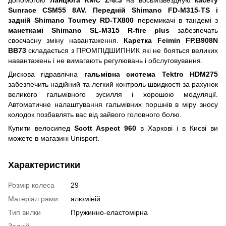
Sunrace CSM55 8AV. Передній Shimano FD-M315-TS і
задній Shimano Tourney RD-TX800
перемикачі в тандемі з
манеткамі Shimano SL-M315 R-fire plus
забезпечать
своєчасну зміну навантаження.
Каретка Feimin FP.B908N
BB73
складається з ПРОМПІДШИПНИК які не бояться великих
навантажень і не вимагають регулювань і обслуговування.
Дискова гідравлічна
гальмівна система Tektro HDM275
забезпечить надійний та легкий контроль швидкості за рахунок
великого гальмівного зусилля і хорошою модуляції.
Автоматичне налаштування гальмівних поршнів в міру зносу
колодок позбавлять вас від зайвого головного болю.
Купити велосипед
Scott Aspect 960
в Харкові і в Києві ви
можете в магазині Unisport.
Характеристики
Розмір колеса
29
Матеріал рами
алюміній
Тип вилки
Пружинно-еластомірна
Задній