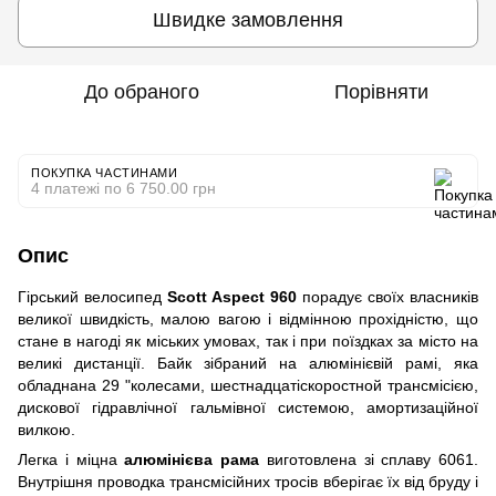
Швидке замовлення
До обраного
Порівняти
ПОКУПКА ЧАСТИНАМИ
4 платежі по 6 750.00 грн
Опис
Гірський велосипед
Scott Aspect 960
порадує своїх власників
великої швидкість, малою вагою і відмінною прохідністю, що
стане в нагоді як міських умовах, так і при поїздках за місто на
великі дистанції. Байк зібраний на алюмінієвій рамі, яка
обладнана 29 "колесами, шестнадцатіскоростной трансмісією,
дискової гідравлічної гальмівної системою, амортизаційної
вилкою.
Легка і міцна
алюмінієва рама
виготовлена ​​зі сплаву 6061.
Внутрішня проводка трансмісійних тросів вберігає їх від бруду і