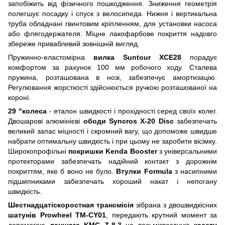
запобіжить від фізичного пошкодження. Зниження геометрія
полегшує посадку і спуск з велосипеда. Нижня і вертикальна
труба обладнані гвинтовим кріпленням, для установки насоса
або флягодержателя. Міцне лакофарбове покриття надовго
збереже привабливий зовнішній вигляд.
Пружинно-еластомірна
вилка Suntour XCE28
порадує
комфортом за рахунок 100 мм робочого ходу. Сталева
пружина, розташована в нозі, забезпечує амортизацію.
Регулювання жорсткості здійснюється ручкою розташованої на
короні.
29 "колеса
- еталон швидкості і прохідності серед своїх колег.
Двошарові алюмінієві
ободи Syncros X-20 Disc
забезпечать
великий запас міцності і скромний вагу, що допоможе швидше
набрати оптимальну швидкість і при цьому не заробити вісімку.
Широкопрофільні
покришки Kenda Booster
з універсальними
протекторами забезпечать надійний контакт з дорожнім
покриттям, яке б воно не було.
Втулки Formula
з насипними
підшипниками забезпечать хороший накат і непогану
швидкість.
Шестнадцатіскоростная трансмісія
зібрана з двошвидкісних
шатунів Prowheel TM-CY01
, передають крутний момент за
допомогою
ланцюга KMC Z-8.3
на восьмізвездную
касету