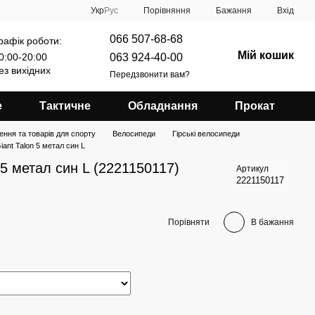
Порівняння
Укр
Рус
Бажання
Вхід
066 507-68-68
рафік роботи:
Мій кошик
063 924-40-00
0:00-20:00
ез вихідних
Передзвонити вам?
е
Тактичне
Обладнання
Прокат
ення та товарів для спорту
Велосипеди
Гірські велосипеди
ant Talon 5 метал син L
 5 метал син L (2221150117)
Артикул
2221150117
Порівняти
В бажання