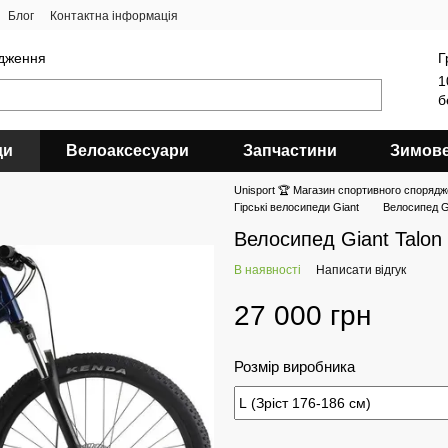
Блог
Контактна інформація
ядження
Г
1
б
ди
Велоаксесуари
Запчастини
Зимов
Unisport 🏆 Магазин спортивного спорядж
Гірські велосипеди Giant
Велосипед Gi
Велосипед Giant Talon
В наявності
Написати відгук
27 000 грн
Розмір виробника