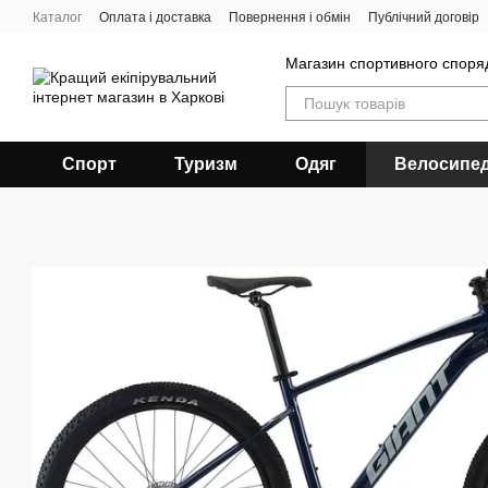
Перейти до основного контенту
Каталог
Оплата і доставка
Повернення і обмін
Публічний договір
Магазин спортивного спор
Спорт
Туризм
Одяг
Велосипе