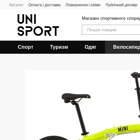
Перейти до основного контенту
Каталог
Оплата і доставка
Повернення і обмін
Публічний договір
Магазин спортивного спор
Спорт
Туризм
Одяг
Велосипе