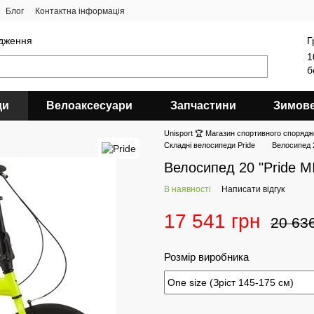
Блог
Контактна інформація
ядження
Г
1
б
ди
Велоаксесуари
Запчастини
Зимов
Unisport 🏆 Магазин спортивного спорядж
Складні велосипеди Pride
Велосипед 2
Велосипед 20 "Pride M
В наявності
Написати відгук
17 541 грн
20 63
Розмір виробника